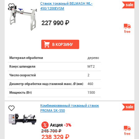
Станок токарный BELMASH WL-
sale
450/1200EVSM
227 990 ₽
free
В КОРЗИНУ
дерево
Материал обработки
MT2
Конус шпинделя
2
Число скоростей
460
Диаметр обработки над станиной макс. Ø (мм)
1500
Мощность (Вт)
Комбинированный токарный станок
sale
PROMA SK-550
Акция
-3%
245 700 ₽
free
238 329 ₽