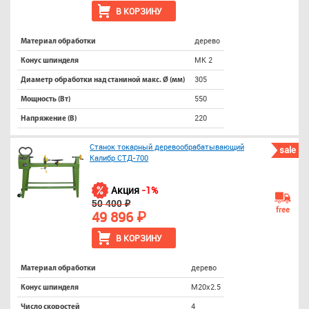
В КОРЗИНУ
дерево
Материал обработки
МК 2
Конус шпинделя
305
Диаметр обработки над станиной макс. Ø (мм)
550
Мощность (Вт)
220
Напряжение (В)
Станок токарный деревообрабатывающий
sale
Калибр СТД-700
Акция
-1%
50 400 ₽
free
49 896 ₽
В КОРЗИНУ
дерево
Материал обработки
М20х2.5
Конус шпинделя
4
Число скоростей