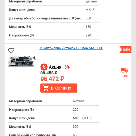
дерево
Материал обработки
МК-2
Конус шпинделя
350
Диаметр обработки над станиной макс. Ø (мм)
750
Мощность (Вт)
220
Напряжение (В)
Минитокарный станок PROMA SM-300E
sale
Акция
-3%
99 456 ₽
free
96 472 ₽
В КОРЗИНУ
металл
Материал обработки
220
Напряжение (В)
МК-3 (МТ3)
Конус шпинделя
300
Мощность (Вт)
65
Поперечный ход суппорта (мм)