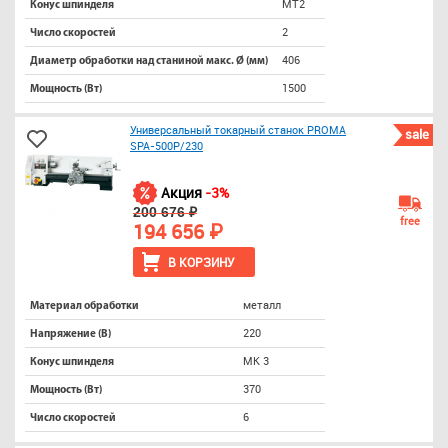
MT2
Конус шпинделя
2
Число скоростей
406
Диаметр обработки над станиной макс. Ø (мм)
1500
Мощность (Вт)
Универсальный токарный станок PROMA
sale
SPA-500P/230
Акция
-3%
200 676 ₽
free
194 656 ₽
В КОРЗИНУ
металл
Материал обработки
220
Напряжение (В)
МК 3
Конус шпинделя
370
Мощность (Вт)
6
Число скоростей