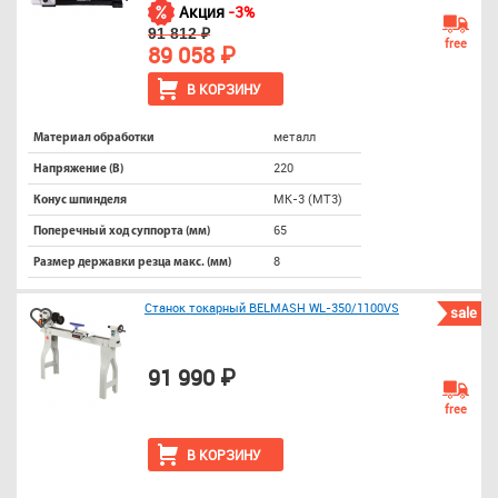
Акция
-3%
91 812 ₽
free
89 058 ₽
В КОРЗИНУ
металл
Материал обработки
220
Напряжение (В)
МК-3 (МТ3)
Конус шпинделя
65
Поперечный ход суппорта (мм)
8
Размер державки резца макс. (мм)
Станок токарный BELMASH WL-350/1100VS
sale
91 990 ₽
free
В КОРЗИНУ