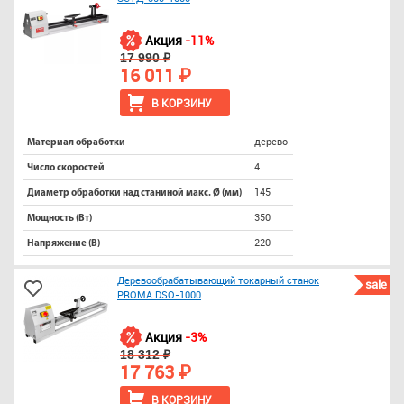
Акция
-11%
17 990 ₽
16 011 ₽
В КОРЗИНУ
дерево
Материал обработки
4
Число скоростей
145
Диаметр обработки над станиной макс. Ø (мм)
350
Мощность (Вт)
220
Напряжение (В)
Деревообрабатывающий токарный станок
sale
PROMA DSO-1000
Акция
-3%
18 312 ₽
17 763 ₽
В КОРЗИНУ