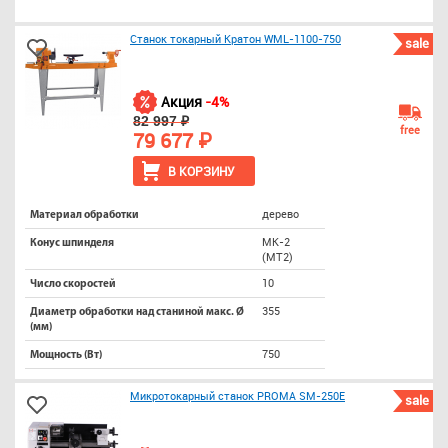
Станок токарный Кратон WML-1100-750
sale
Акция
-4%
82 997 ₽
free
79 677 ₽
В КОРЗИНУ
дерево
Материал обработки
МК-2
Конус шпинделя
(МТ2)
10
Число скоростей
355
Диаметр обработки над станиной макс. Ø
(мм)
750
Мощность (Вт)
Микротокарный станок PROMA SM-250E
sale