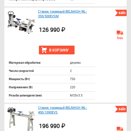
Станок токарный BELMASH WL-
sale
350/500EVSM
126 990 ₽
free
В КОРЗИНУ
дерево
Материал обработки
2
Число скоростей
750
Мощность (Вт)
220
Напряжение (В)
M33х3.5
Резьба шпинделя (мм)
Станок токарный BELMASH WL-
sale
400/1090EVS
196 990 ₽