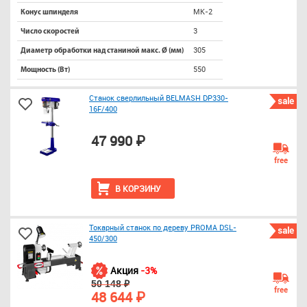
МК-2
Конус шпинделя
3
Число скоростей
305
Диаметр обработки над станиной макс. Ø (мм)
550
Мощность (Вт)
Станок сверлильный BELMASH DP330-
sale
16F/400
47 990 ₽
free
В КОРЗИНУ
Токарный станок по дереву PROMA DSL-
sale
450/300
Акция
-3%
50 148 ₽
free
48 644 ₽