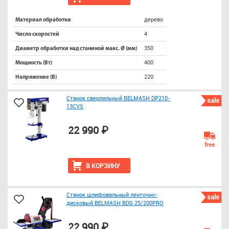
дерево
Материал обработки
4
Число скоростей
350
Диаметр обработки над станиной макс. Ø (мм)
400
Мощность (Вт)
220
Напряжение (В)
Станок сверлильный BELMASH DP210-
sale
13CVS
22 990 ₽
free
В КОРЗИНУ
Станок шлифовальный ленточно-
sale
дисковый BELMASH BDG 25/200PRO
22 990 ₽