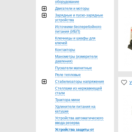
оборудование
Двигатели и моторы
Зарядные и пуско-зарядные
устройства
Источники бесперебойного
питания (ИБП)
Ключницы и шкафы для
ключей
Контакторы
Манометры (измерители
давления)
Пускатели магнитные
Реле тепловые
Стабилизаторы напряжения
У
Стеллажи из нержавеющей
стали
Трактора мини
Удлинители питания на
катушке
Устройства автоматического
ввода резерва
Устройства защиты от