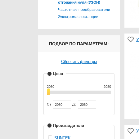
отгорания нуля (УЗОН)
Частотные преобразователи
Электромаслостанции
У
ПОДБОР ПО ПАРАМЕТРАМ:
Сбросить фильтры
Цена
2080
2080
От
До
Производители
У
SUNTEK