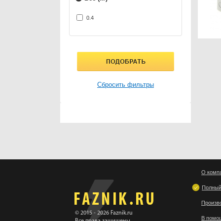
0.4
Сбросить фильтры
О комп
Полный
Произв
© 2015 - 2026 Faznik.ru
В помо