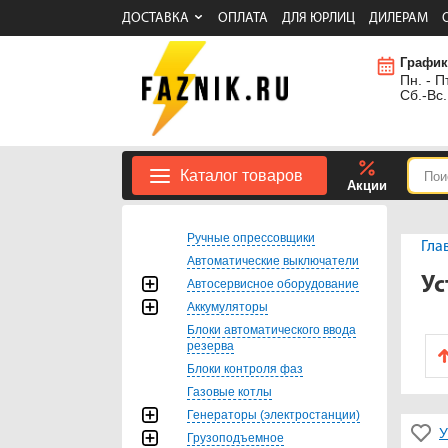
ДОСТАВКА
ОПЛАТА
ДЛЯ ЮРЛИЦ
ДИЛЕРАМ
График
Пн. - Пт
Сб.-Вс.
Каталог товаров
Акции
Ручные опрессовщики
Гла
Автоматические выключатели
Ус
Автосервисное оборудование
Аккумуляторы
Блоки автоматического ввода
резерва
Блоки контроля фаз
Газовые котлы
Генераторы (электростанции)
У
Грузоподъемное