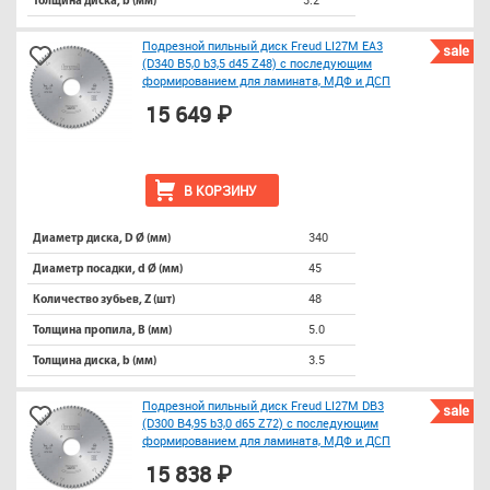
Толщина диска, b (мм)
Подрезной пильный диск Freud LI27M EA3
sale
(D340 B5,0 b3,5 d45 Z48) с последующим
формированием для ламината, МДФ и ДСП
15 649 ₽
В КОРЗИНУ
340
Диаметр диска, D Ø (мм)
45
Диаметр посадки, d Ø (мм)
48
Количество зубьев, Z (шт)
5.0
Толщина пропила, B (мм)
3.5
Толщина диска, b (мм)
Подрезной пильный диск Freud LI27M DB3
sale
(D300 B4,95 b3,0 d65 Z72) с последующим
формированием для ламината, МДФ и ДСП
15 838 ₽