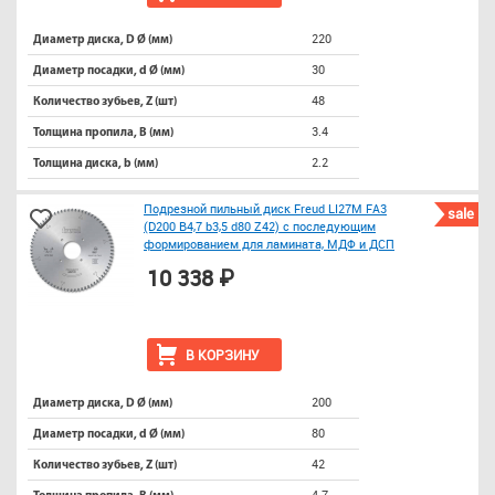
220
Диаметр диска, D Ø (мм)
30
Диаметр посадки, d Ø (мм)
48
Количество зубьев, Z (шт)
3.4
Толщина пропила, B (мм)
2.2
Толщина диска, b (мм)
Подрезной пильный диск Freud LI27M FA3
sale
(D200 B4,7 b3,5 d80 Z42) с последующим
формированием для ламината, МДФ и ДСП
10 338 ₽
В КОРЗИНУ
200
Диаметр диска, D Ø (мм)
80
Диаметр посадки, d Ø (мм)
42
Количество зубьев, Z (шт)
4.7