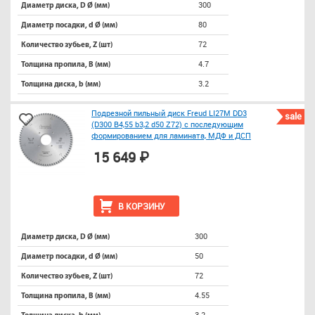
300
Диаметр диска, D Ø (мм)
80
Диаметр посадки, d Ø (мм)
72
Количество зубьев, Z (шт)
4.7
Толщина пропила, B (мм)
3.2
Толщина диска, b (мм)
Подрезной пильный диск Freud LI27M DD3
sale
(D300 B4,55 b3,2 d50 Z72) с последующим
формированием для ламината, МДФ и ДСП
15 649 ₽
В КОРЗИНУ
300
Диаметр диска, D Ø (мм)
50
Диаметр посадки, d Ø (мм)
72
Количество зубьев, Z (шт)
4.55
Толщина пропила, B (мм)
3.2