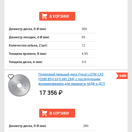
В КОРЗИНУ
300
Диаметр диска, D Ø (мм)
65
Диаметр посадки, d Ø (мм)
72
Количество зубьев, Z (шт)
4.95
Толщина пропила, B (мм)
3.0
Толщина диска, b (мм)
Подрезной пильный диск Freud LI27M CA3
sale
(D280 B5,0 b3,5 d45 Z84) с последующим
формированием для ламината, МДФ и ДСП
17 356 ₽
В КОРЗИНУ
280
Диаметр диска, D Ø (мм)