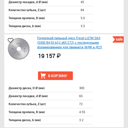
45
Диаметр посадки, d Ø (мм)
84
Количество зубьев, Z (шт)
5.0
Толщина пропила, B (мм)
3.5
Толщина диска, b (мм)
Подрезной пильный диск Freud LI27M DA3
sale
(D300 B4,55 b3,2 d65 Z72) с последующим
формированием для ламината, МДФ и ДСП
19 157 ₽
В КОРЗИНУ
300
Диаметр диска, D Ø (мм)
65
Диаметр посадки, d Ø (мм)
72
Количество зубьев, Z (шт)
4.55
Толщина пропила, B (мм)
3.2
Толщина диска, b (мм)