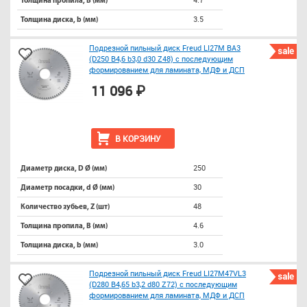
Толщина пропила, B (мм)
3.5
Толщина диска, b (мм)
Подрезной пильный диск Freud LI27M BA3
sale
(D250 B4,6 b3,0 d30 Z48) с последующим
формированием для ламината, МДФ и ДСП
11 096 ₽
В КОРЗИНУ
250
Диаметр диска, D Ø (мм)
30
Диаметр посадки, d Ø (мм)
48
Количество зубьев, Z (шт)
4.6
Толщина пропила, B (мм)
3.0
Толщина диска, b (мм)
Подрезной пильный диск Freud LI27M47VL3
sale
(D280 B4,65 b3,2 d80 Z72) с последующим
формированием для ламината, МДФ и ДСП