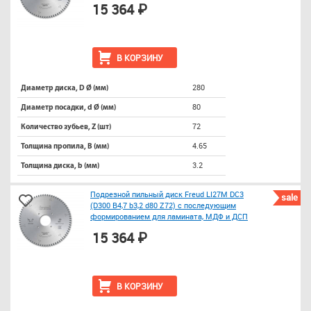
15 364 ₽
В КОРЗИНУ
280
Диаметр диска, D Ø (мм)
80
Диаметр посадки, d Ø (мм)
72
Количество зубьев, Z (шт)
4.65
Толщина пропила, B (мм)
3.2
Толщина диска, b (мм)
Подрезной пильный диск Freud LI27M DC3
sale
(D300 B4,7 b3,2 d80 Z72) с последующим
формированием для ламината, МДФ и ДСП
15 364 ₽
В КОРЗИНУ