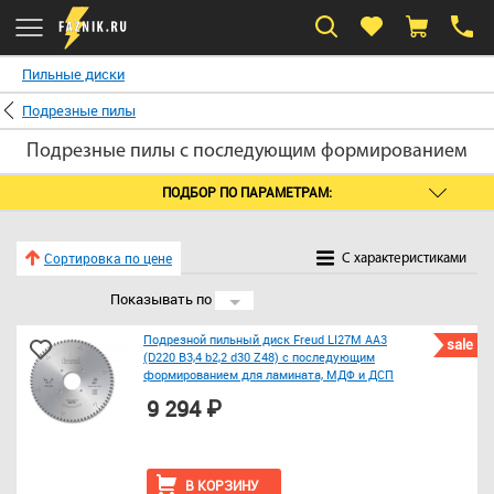
Пильные диски
Подрезные пилы
Подрезные пилы с последующим формированием
ПОДБОР ПО ПАРАМЕТРАМ:
Сортировка по цене
C характеристиками
Показывать по
24
Подрезной пильный диск Freud LI27M AA3
sale
(D220 B3,4 b2,2 d30 Z48) с последующим
формированием для ламината, МДФ и ДСП
9 294 ₽
В КОРЗИНУ