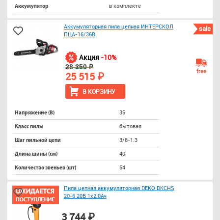
в комплекте
Аккумулятор
Аккумуляторная пила цепная ИНТЕРСКОЛ
sale
ПЦА-16/36В
Акция
-10%
28 350 ₽
free
25 515 ₽
В КОРЗИНУ
36
Напряжение (В)
бытовая
Класс пилы
3/8-1.3
Шаг пильной цепи
40
Длина шины (см)
64
Количество звеньев (шт)
Пила цепная аккумуляторная DEKO DKCHS
20-6 20В 1x2.0Ач
3 744 ₽