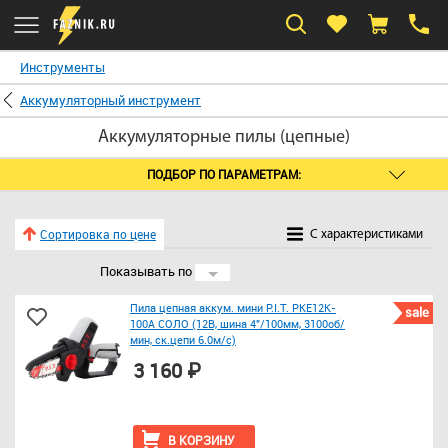
Инструменты
Аккумуляторный инструмент
Аккумуляторные пилы (цепные)
ПОДБОР ПО ПАРАМЕТРАМ:
Сортировка по цене
C характеристиками
Показывать по
24
Пила цепная аккум. мини P.I.T. PKE12K-
sale
100A СОЛО (12В, шина 4"/100мм, 3100об/
мин, ск.цепи 6.0м/с)
3 160 ₽
В КОРЗИНУ