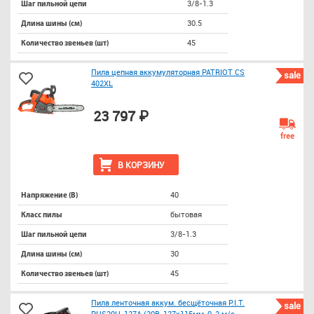
3/8-1.3
Шаг пильной цепи
30.5
Длина шины (см)
45
Количество звеньев (шт)
Пила цепная аккумуляторная PATRIOT СS
sale
402XL
23 797 ₽
free
В КОРЗИНУ
40
Напряжение (В)
бытовая
Класс пилы
3/8-1.3
Шаг пильной цепи
30
Длина шины (см)
45
Количество звеньев (шт)
Пила ленточная аккум. бесщёточная P.I.T.
sale
PHS20H-127A (20В, 127х115мм, 0-2 м/с,