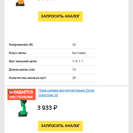
ЗАПРОСИТЬ АНАЛОГ
20
Напряжение (В)
бытовая
Класс пилы
1/4-1.1
Шаг пильной цепи
10
Длина шины (см)
28
Количество звеньев (шт)
Пила цепная аккумуляторная Zitrek
GreenSaw 20
3 933 ₽
ЗАПРОСИТЬ АНАЛОГ