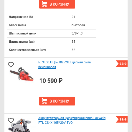
В КОРЗИНУ
21
Напряжение (В)
бытовая
Класс пилы
3/8-1.3
Шаг пильной цепи
35
Длина шины (см)
52
Количество звеньев (шт)
FT3100 ПЦБ-18/52Л1 цепная пила
sale
бензиновая
10 590 ₽
В КОРЗИНУ
Аккумуляторная циркулярная пила Foxweld
sale
FTL CS-X 165/20V EVO