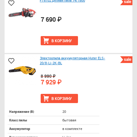
FT6702 цепная пила 14/1800
sale
7 690 ₽
В КОРЗИНУ
Электропила аккумуляторная Huter ELS-
sale
20/8-Li-2К-BL
8 990 ₽
7 929 ₽
В КОРЗИНУ
20
Напряжение (В)
бытовая
Класс пилы
в комплекте
Аккумулятор