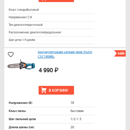
Класс товараБытовой
Напряжение12 В
Тип двигателящеточный
Расположение двигателяпродольное
Шаг цепи 1/4 дюйм
Аккумуляторная цепная пила Sturm
sale
CSC1808BL
4 990 ₽
В КОРЗИНУ
18
Напряжение (В)
бытовая
Класс пилы
1/2-1.3
Шаг пильной цепи
20
Длина шины (см)