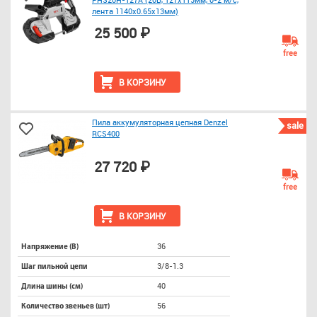
лента 1140х0.65х13мм)
25 500 ₽
free
В КОРЗИНУ
Пила аккумуляторная цепная Denzel
sale
RCS400
27 720 ₽
free
В КОРЗИНУ
36
Напряжение (В)
3/8-1.3
Шаг пильной цепи
40
Длина шины (см)
56
Количество звеньев (шт)