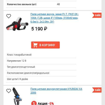
48
Количество звеньев (шт)
Пила цепная аккум. мини P.I.T. PKE12K-
sale
100A (12В, шина 4"/100мм, 3100об/мин,
6.0м/с, 2х2.0Ач, ЗУ)
5 190 ₽
В КОРЗИНУ
Класс товараБытовой
Напряжение 12 В
Тип двигателя щеточный
Расположение двигателяпродольное
Шаг цепи1/4 дюйм
Пила цепная аккумуляторная HYUNDAI XA
sale
2006
Акция
-5%