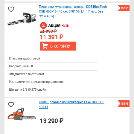
Пила аккумуляторная цепная DDE BlueTech
sale
CSB 400-16 (40 см, 3/8" 56 1,1, 17 м/с, без
ЗУ и АКБ)
Акция
-5%
11 990 ₽
11 391 ₽
В КОРЗИНУ
Класс товараБытовой
Напряжение40 В
Тип двигателящеточный
Расположение двигателя продольное
Шаг цепи 3/8 (0.375) дюйм
Пила цепная аккумуляторная PATRIOT СS
sale
404 Li
13 290 ₽