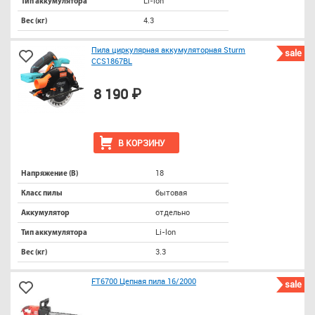
Li-lon
Тип аккумулятора
4.3
Вес (кг)
Пила циркулярная аккумуляторная Sturm
sale
CCS1867BL
8 190 ₽
В КОРЗИНУ
18
Напряжение (В)
бытовая
Класс пилы
отдельно
Аккумулятор
Li-lon
Тип аккумулятора
3.3
Вес (кг)
FT6700 Цепная пила 16/2000
sale