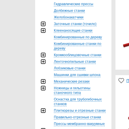
Гидравлические прессы
Долбежные станки
Желобонакатчики
Заточные станки (точило)
Клеенаносящие станки
Комбинированные по дереву
Комбинированные станки по
дереву
Кромкооблицовочные станки
Ленточнопильные станки
Лобзиковые станки
Машинки для сшивки шпона
П
Механические резаки
Ножницы и гильотины
станочного типа
Оснастка для трубогибочных
станков
Плиткорезы и отрезные станки
Правильно-отрезные станки
Прессы мембранно-вакуумные