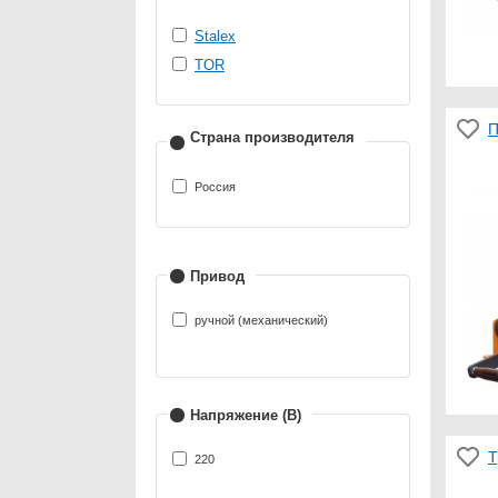
Stalex
TOR
П
Страна производителя
Россия
Привод
ручной (механический)
Напряжение (В)
Т
220