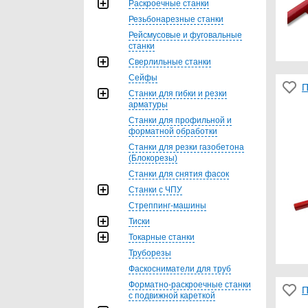
Раскроечные станки
Резьбонарезные станки
Рейсмусовые и фуговальные
станки
Сверлильные станки
Сейфы
П
Станки для гибки и резки
арматуры
Станки для профильной и
форматной обработки
Станки для резки газобетона
(Блокорезы)
Станки для снятия фасок
Станки с ЧПУ
Стреппинг-машины
Тиски
Токарные станки
Труборезы
Фаскосниматели для труб
Форматно-раскроечные станки
П
с подвижной кареткой