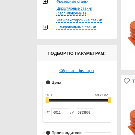
Фрезерные станки
Циркулярные станки
(распиловочные)
Четырехсторонние станки
Шлифовальные станки
ПОДБОР ПО ПАРАМЕТРАМ:
Сбросить фильтры
Т
Цена
6011
5933982
От
До
Производители