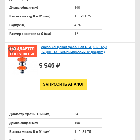
100
Длина общая (мм)
11.1-31.75
Высота между R и R1 (мм)
4.76
Радиус (R)
12
Размер хвостовика Ø (мм)
Фреза концевая фасочная D=34,0 S=12,0
R=3,00 CMT комбинированные (радиус)
9 946 ₽
ЗАПРОСИТЬ АНАЛОГ
34
Диаметр фрезы, D Ø (мм)
100
Длина общая (мм)
11.1-31.75
Высота между R и R1 (мм)