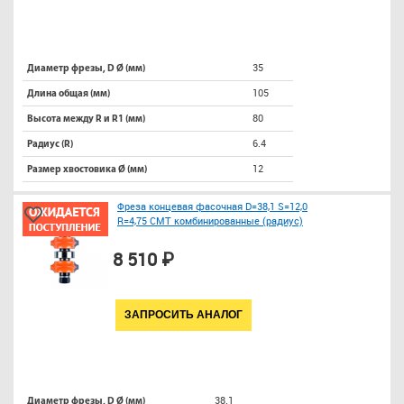
35
Диаметр фрезы, D Ø (мм)
105
Длина общая (мм)
80
Высота между R и R1 (мм)
6.4
Радиус (R)
12
Размер хвостовика Ø (мм)
Фреза концевая фасочная D=38,1 S=12,0
R=4,75 CMT комбинированные (радиус)
8 510 ₽
ЗАПРОСИТЬ АНАЛОГ
38.1
Диаметр фрезы, D Ø (мм)