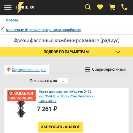
Фрезы
Концевые фрезы с режущими напайками
Фрезы фасочные комбинированные (радиус)
ПОДБОР ПО ПАРАМЕТРАМ:
Сортировка по цене
C характеристиками
Показывать по
24
Фреза для скруглений краев D=35
R=6.35/4.8 L=105 S=12мм Woodwork
940.6348.12
7 261 ₽
ЗАПРОСИТЬ АНАЛОГ