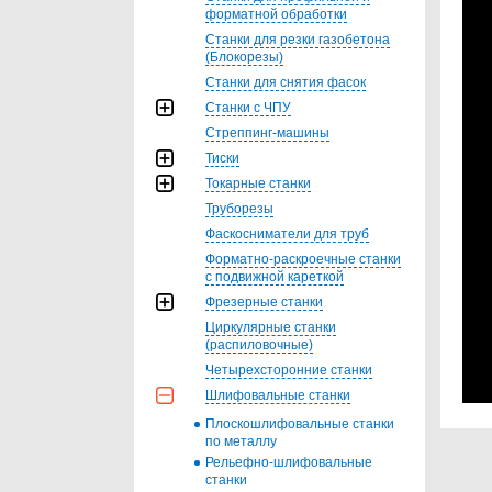
форматной обработки
Станки для резки газобетона
(Блокорезы)
Станки для снятия фасок
Станки с ЧПУ
Стреппинг-машины
Тиски
Токарные станки
Труборезы
Фаскосниматели для труб
Форматно-раскроечные станки
с подвижной кареткой
Фрезерные станки
Циркулярные станки
(распиловочные)
Четырехсторонние станки
Шлифовальные станки
Плоскошлифовальные станки
по металлу
Рельефно-шлифовальные
станки