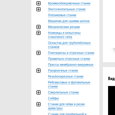
Кромкооблицовочные станки
Ленточнопильные станки
Лобзиковые станки
Машинки для сшивки шпона
Механические резаки
Ножницы и гильотины
станочного типа
Оснастка для трубогибочных
станков
Плиткорезы и отрезные станки
Правильно-отрезные станки
Прессы мембранно-вакуумные
Раскроечные станки
Резьбонарезные станки
Вид
Рейсмусовые и фуговальные
станки
Сверлильные станки
Сейфы
Станки для гибки и резки
арматуры
Станки для профильной и