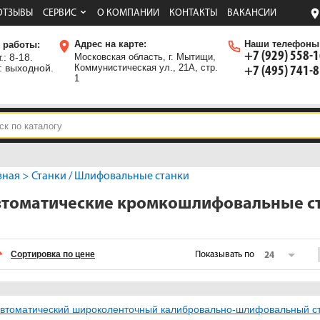
ОТЗЫВЫ
СЕРВИС
О КОМПАНИИ
КОНТАКТЫ
ВАКАНСИИ
Адрес на карте:
Наши телефоны
 работы:
+7 (929) 558-
.: 8-18.
Московская область, г. Мытищи,
: выходной.
Коммунистическая ул., 21А, стр.
+7 (495) 741-
1
вная
>
Станки
/
Шлифовальные станки
томатические кромкошлифовальные с
Сортировка по цене
Показывать по
24
втоматический широколенточный калибровально-шлифовальный ст