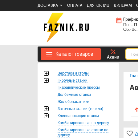
ДОСТАВКА
ОПЛАТА
ДЛЯ ЮРЛИЦ
ДИЛЕРАМ
График
Пн. - Пт
Сб.-Вс.
Каталог товаров
Акции
Верстаки и столы
Гла
Гибочные станки
Ав
Гидравлические прессы
Долбежные станки
Желобонакатчики
Заточные станки (точило)
Клеенаносящие станки
Комбинированные по дереву
Комбинированные станки по
А
дереву