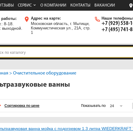
ОТЗЫВЫ
СЕРВИС
О КОМПАНИИ
КОНТАКТЫ
ВАКАНСИИ
Адрес на карте:
Наши телефоны
 работы:
+7 (929) 558-
.: 8-18.
Московская область, г. Мытищи,
: выходной.
Коммунистическая ул., 21А, стр.
+7 (495) 741-
1
вная
>
Очистительное оборудование
ьтразвуковые ванны
Сортировка по цене
Показывать по
24
льтразвуковая ванна мойка с подогревом 1.3 литра WIEDERKRAFT