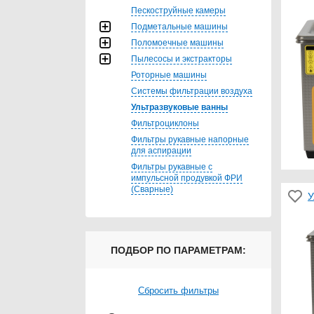
Пескоструйные камеры
Подметальные машины
Поломоечные машины
Пылесосы и экстракторы
Роторные машины
Системы фильтрации воздуха
Ультразвуковые ванны
Фильтроциклоны
Фильтры рукавные напорные
для аспирации
Фильтры рукавные с
импульсной продувкой ФРИ
(Сварные)
У
ПОДБОР ПО ПАРАМЕТРАМ:
Сбросить фильтры