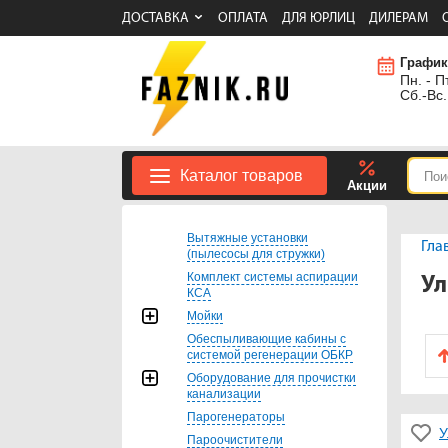
ДОСТАВКА
ОПЛАТА
ДЛЯ ЮРЛИЦ
ДИЛЕРАМ
График
Пн. - Пт
Сб.-Вс.
Каталог товаров
Акции
Вытяжные установки
Гла
(пылесосы для стружки)
Комплект системы аспирации
Ул
КСА
Мойки
Обеспыливающие кабины с
системой регенерации ОБКР
Оборудование для прочистки
канализации
Парогенераторы
У
Пароочистители