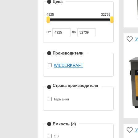
Цена
4925
32739
От
До
У
Производители
WIEDERKRAFT
Страна производителя
Германия
Емкость (л)
У
1.3