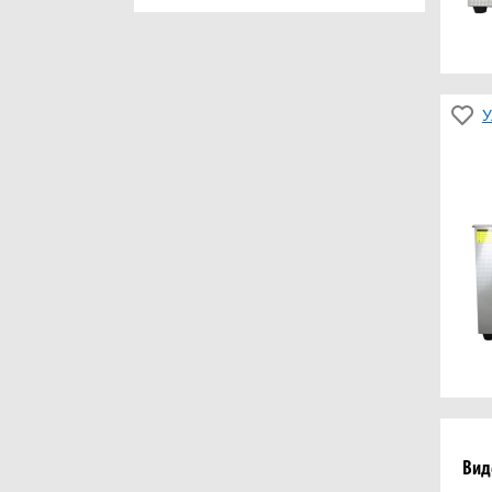
У
Вид