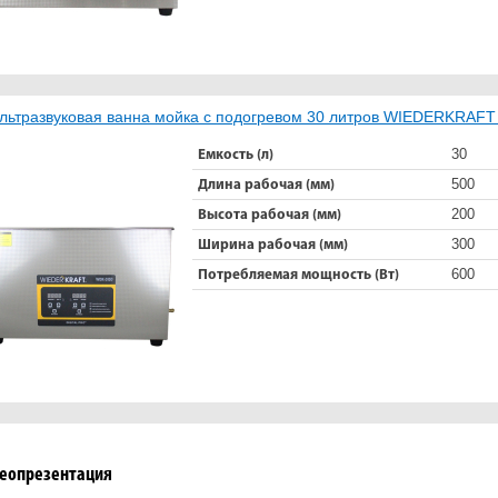
льтразвуковая ванна мойка с подогревом 30 литров WIEDERKRAF
30
Емкость (л)
500
Длина рабочая (мм)
200
Высота рабочая (мм)
300
Ширина рабочая (мм)
600
Потребляемая мощность (Вт)
еопрезентация