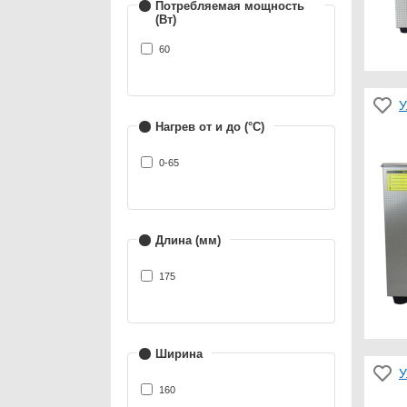
Потребляемая мощность
(Вт)
60
У
Нагрев от и до (°С)
0-65
Длина (мм)
175
Ширина
У
160