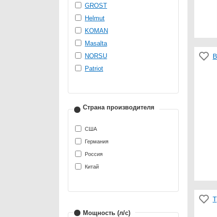
GROST
Helmut
KOMAN
Masalta
NORSU
В
Patriot
Страна производителя
США
Германия
Россия
Китай
Т
Мощность (л/с)