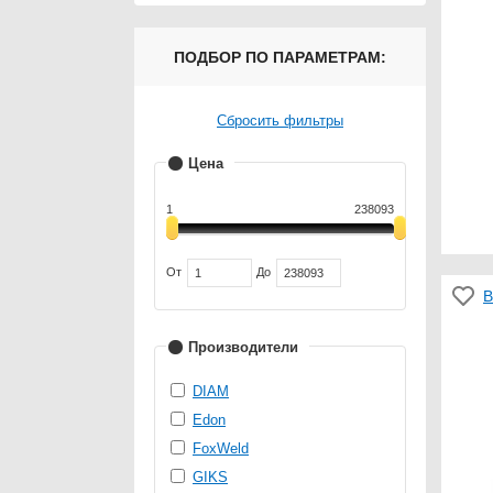
ПОДБОР ПО ПАРАМЕТРАМ:
Сбросить фильтры
Цена
1
238093
От
До
В
Производители
DIAM
Edon
FoxWeld
GIKS