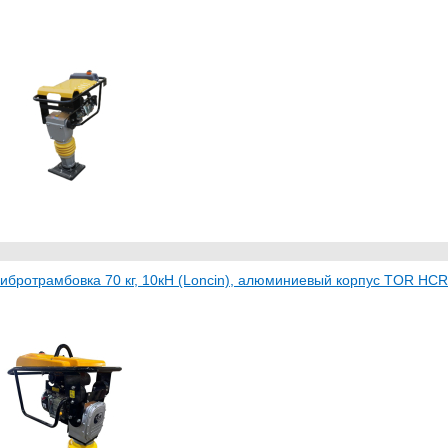
ибротрамбовка 70 кг, 10кН (Loncin), алюминиевый корпус TOR HCR