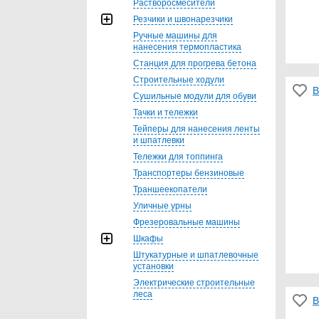
Растворосмесители
Резчики и швонарезчики
Ручные машины для
нанесения термопластика
Станция для прогрева бетона
Строительные ходули
В
Сушильные модули для обуви
Тачки и тележки
Тейперы для нанесения ленты
и шпатлевки
Тележки для топпинга
Транспортеры бензиновые
Траншеекопатели
Уличные урны
Фрезеровальные машины
Шкафы
Штукатурные и шпатлевочные
установки
Электрические строительные
леса
В