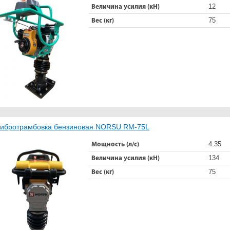
12
Величина усилия (кН)
75
Вес (кг)
ибротрамбовка бензиновая NORSU RM-75L
4.35
Мощность (л/с)
134
Величина усилия (кН)
75
Вес (кг)