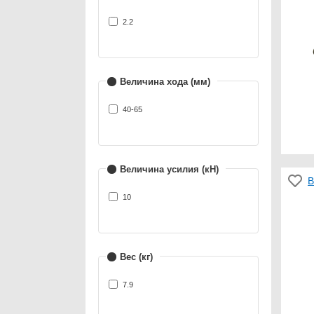
2.2
Величина хода (мм)
40-65
Величина усилия (кН)
В
10
Вес (кг)
7.9