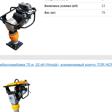
13
Величина усилия (кН)
79
Вес (кг)
ибротрамбовка 70 кг, 10 кН (Honda), алюминиевый корпус TOR HC