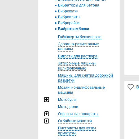
Вибраторы для бетона
Виброкатки
Виброплиты
Виброрейки
Вибротрамбовки
Гайковерты бензиновые
Дорожно-разметочные
машины
Емкости для раствора
Затирочные машины
(шлифовочные)
Машины для снятия дорожной
разметки
В
Мозаично-шлифовальные
машины
Мотобуры
Мотодрели
Окрасочные аппараты
Отбойные молотки
Пистолеты для вязки
арматуры