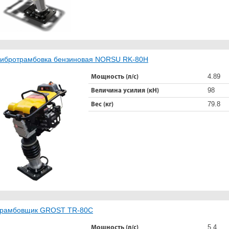
ибротрамбовка бензиновая NORSU RK-80H
4.89
Мощность (л/с)
98
Величина усилия (кН)
79.8
Вес (кг)
рамбовщик GROST TR-80C
5.4
Мощность (л/с)