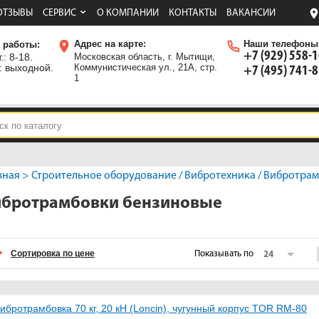
ОТЗЫВЫ
СЕРВИС
О КОМПАНИИ
КОНТАКТЫ
ВАКАНСИИ
Адрес на карте:
Наши телефоны
 работы:
+7 (929) 558-
.: 8-18.
Московская область, г. Мытищи,
: выходной.
Коммунистическая ул., 21А, стр.
+7 (495) 741-
1
вная
>
Строительное оборудование
/
Вибротехника
/
Вибротрам
ибротрамбовки бензиновые
Сортировка по цене
Показывать по
24
ибротрамбовка 70 кг, 20 кН (Loncin), чугунный корпус TOR RM-80