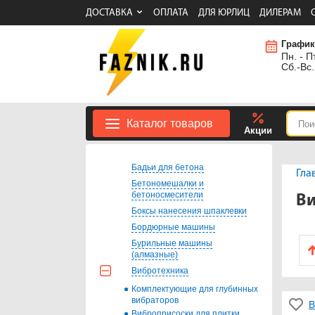
ДОСТАВКА
ОПЛАТА
ДЛЯ ЮРЛИЦ
ДИЛЕРАМ
График
Пн. - Пт
Сб.-Вс.
Каталог товаров
Акции
Бадьи для бетона
Гла
Бетономешалки и
бетоносмесители
В
Боксы нанесения шпаклевки
Бордюрные машины
Бурильные машины
(алмазные)
Вибротехника
Комплектующие для глубинных
вибраторов
В
Виброприсоски для плитки