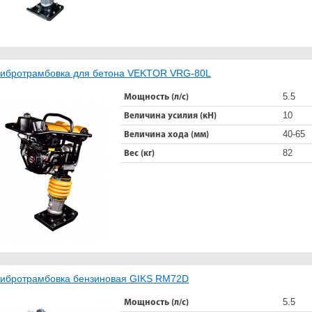
ибротрамбовка для бетона VEKTOR VRG-80L
5.5
Мощность (л/с)
10
Величина усилия (кН)
40-65
Величина хода (мм)
82
Вес (кг)
ибротрамбовка бензиновая GIKS RM72D
5.5
Мощность (л/с)