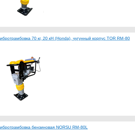
ибротрамбовка 70 кг, 20 кН (Honda), чугунный корпус TOR RM-80
ибротрамбовка бензиновая NORSU RM-80L