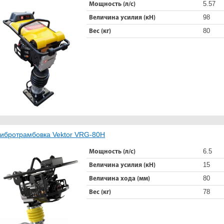
5.57
Мощность (л/с)
98
Величина усилия (кН)
80
Вес (кг)
ибротрамбовка Vektor VRG-80H
6.5
Мощность (л/с)
15
Величина усилия (кН)
80
Величина хода (мм)
78
Вес (кг)