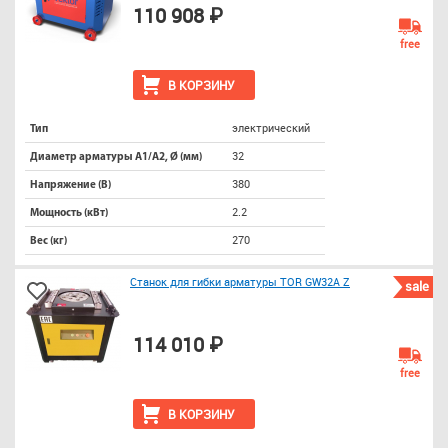
110 908 ₽
free
В КОРЗИНУ
электрический
Тип
32
Диаметр арматуры А1/А2, Ø (мм)
380
Напряжение (В)
2.2
Мощность (кВт)
270
Вес (кг)
Станок для гибки арматуры TOR GW32A Z
sale
114 010 ₽
free
В КОРЗИНУ