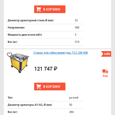
В КОРЗИНУ
32
Диаметр арматурной стали Ø (мм)
380
Напряжение
3
Мощность двигателя (кВт)
310
Вес (кг)
Станок для гибки арматуры ТСС GW 40B
sale
121 747 ₽
free
В КОРЗИНУ
ручной
Тип
30
Диаметр арматуры А1/А2, Ø (мм)
280
Вес (кг)