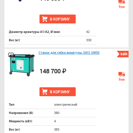
free
В КОРЗИНУ
42
Диаметр арматуры А1/А2, Ø (мм)
330
Вес (кг)
Станок для гибки арматуры GIKS GW50
sale
148 700 ₽
free
В КОРЗИНУ
электрический
Тип
380
Напряжение (В)
4
Мощность (кВт)
385
Вес (кг)