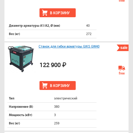
free
В КОРЗИНУ
40
Диаметр арматуры А1/А2, Ø (мм)
272
Вес (кг)
Станок для гибки арматуры GIKS GW40
sale
122 900 ₽
free
В КОРЗИНУ
электрический
Тип
380
Напряжение (В)
3
Мощность (кВт)
259
Вес (кг)