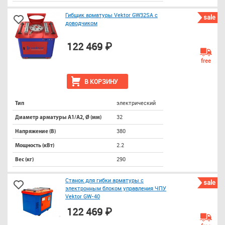
Гибщик арматуры Vektor GW32SA с
sale
доводчиком
122 469 ₽
free
В КОРЗИНУ
электрический
Тип
32
Диаметр арматуры А1/А2, Ø (мм)
380
Напряжение (В)
2.2
Мощность (кВт)
290
Вес (кг)
Станок для гибки арматуры с
sale
электронным блоком управления ЧПУ
Vektor GW-40
122 469 ₽