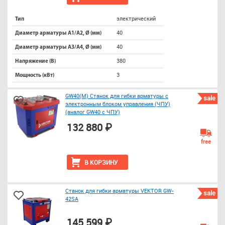
электрический
Тип
40
Диаметр арматуры А1/А2, Ø (мм)
40
Диаметр арматуры А3/А4, Ø (мм)
380
Напряжение (В)
3
Мощность (кВт)
GW40(М) Станок для гибки арматуры с
sale
электронным блоком управления (ЧПУ)
(аналог GW40 с ЧПУ)
132 880 ₽
free
В КОРЗИНУ
Станок для гибки арматуры VEKTOR GW-
sale
42SA
145 599 ₽