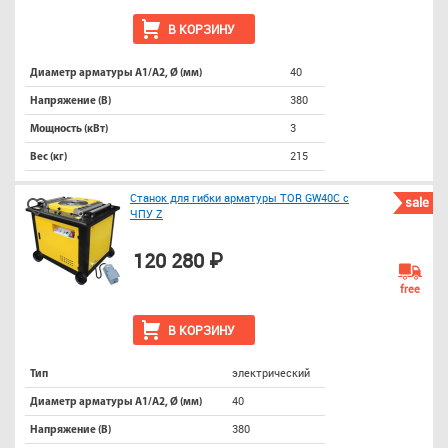
В КОРЗИНУ
40
Диаметр арматуры А1/А2, Ø (мм)
380
Напряжение (В)
3
Мощность (кВт)
215
Вес (кг)
Станок для гибки арматуры TOR GW40С с
sale
ЧПУ Z
120 280 ₽
free
В КОРЗИНУ
электрический
Тип
40
Диаметр арматуры А1/А2, Ø (мм)
380
Напряжение (В)