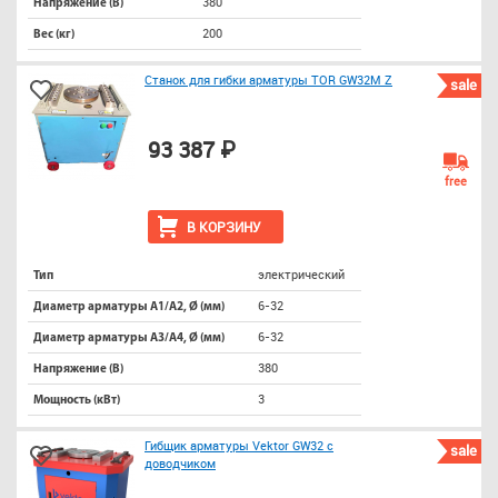
380
Напряжение (В)
200
Вес (кг)
Станок для гибки арматуры TOR GW32M Z
sale
93 387 ₽
free
В КОРЗИНУ
электрический
Тип
6-32
Диаметр арматуры А1/А2, Ø (мм)
6-32
Диаметр арматуры А3/А4, Ø (мм)
380
Напряжение (В)
3
Мощность (кВт)
Гибщик арматуры Vektor GW32 с
sale
доводчиком