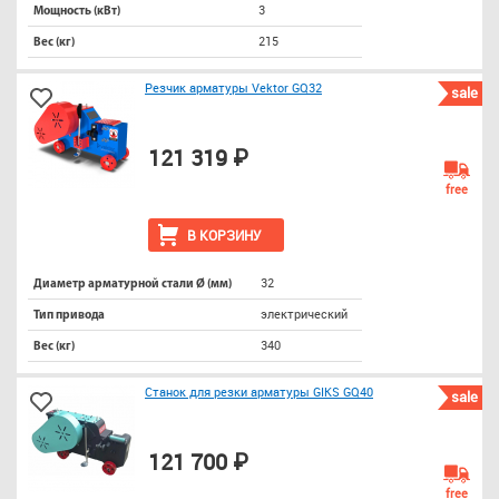
3
Мощность (кВт)
215
Вес (кг)
Резчик арматуры Vektor GQ32
sale
121 319 ₽
free
В КОРЗИНУ
32
Диаметр арматурной стали Ø (мм)
электрический
Тип привода
340
Вес (кг)
Станок для резки арматуры GIKS GQ40
sale
121 700 ₽
free