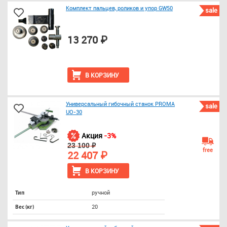
Комплект пальцев, роликов и упор GW50
sale
13 270 ₽
В КОРЗИНУ
Универсальный гибочный станок PROMA
sale
UO-30
Акция
-3%
23 100 ₽
free
22 407 ₽
В КОРЗИНУ
ручной
Тип
20
Вес (кг)