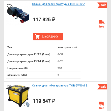
Станок для резки арматуры TOR GQ32 Z
sale
117 825 ₽
free
В КОРЗИНУ
электрический
Тип
6-32
Диаметр арматуры А1/А2, Ø (мм)
6-28
Диаметр арматуры А3/А4, Ø (мм)
380
Напряжение (В)
3
Мощность (кВт)
Станок для гибки арматуры TOR GW40M Z
sale
119 847 ₽
free