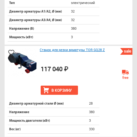
электрический
Тип
32
Диаметр арматуры А1/А2, Ø (мм)
32
Диаметр арматуры А3/А4, Ø (мм)
380
Напряжение (В)
3
Мощность (кВт)
Станок для резки арматуры TOR GQ28 Z
sale
117 040 ₽
free
В КОРЗИНУ
28
Диаметр арматурной стали Ø (мм)
380
Напряжение
3
Мощность двигателя (кВт)
330
Вес (кг)