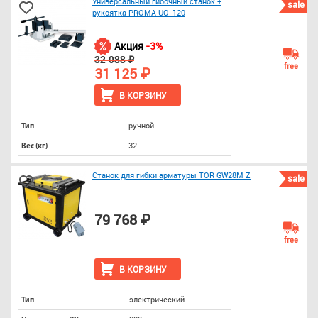
Универсальный гибочный станок +
sale
рукоятка PROMA UO-120
Акция
-3%
32 088 ₽
free
31 125 ₽
В КОРЗИНУ
ручной
Тип
32
Вес (кг)
Станок для гибки арматуры TOR GW28M Z
sale
79 768 ₽
free
В КОРЗИНУ
электрический
Тип