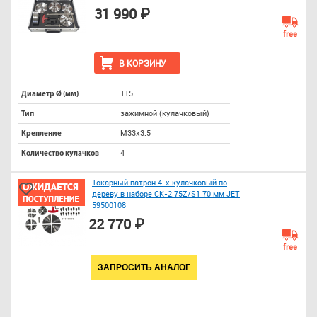
31 990 ₽
free
В КОРЗИНУ
115
Диаметр Ø (мм)
зажимной (кулачковый)
Тип
M33х3.5
Крепление
4
Количество кулачков
Токарный патрон 4-х кулачковый по
дереву в наборе CK-2.75Z/S1 70 мм JET
59500108
22 770 ₽
free
ЗАПРОСИТЬ АНАЛОГ