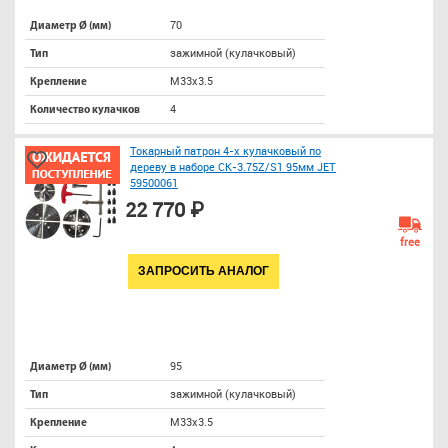
70
Диаметр Ø (мм)
зажимной (кулачковый)
Тип
M33х3.5
Крепление
4
Количество кулачков
Токарный патрон 4-х кулачковый по
дереву в наборе CK-3.75Z/S1 95мм JET
59500061
22 770 ₽
free
ЗАПРОСИТЬ АНАЛОГ
95
Диаметр Ø (мм)
зажимной (кулачковый)
Тип
M33х3.5
Крепление