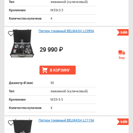
зажимной (кулачковый)
Тип
M33х3.5
Крепление
4
Количество кулачков
Патрон токарный BELMASH LC095A
sale
29 990 ₽
free
В КОРЗИНУ
95
Диаметр Ø (мм)
зажимной (кулачковый)
Тип
M33*3.5
Крепление
4
Количество кулачков
Патрон токарный BELMASH LC115A
sale