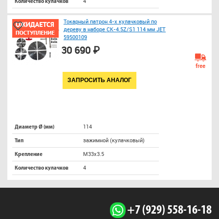
4
Количество кулачков
Токарный патрон 4-х кулачковый по
дереву в наборе CK-4.5Z/S1 114 мм JET
59500109
30 690 ₽
free
ЗАПРОСИТЬ АНАЛОГ
114
Диаметр Ø (мм)
зажимной (кулачковый)
Тип
M33х3.5
Крепление
4
Количество кулачков
+7 (929) 558-16-18