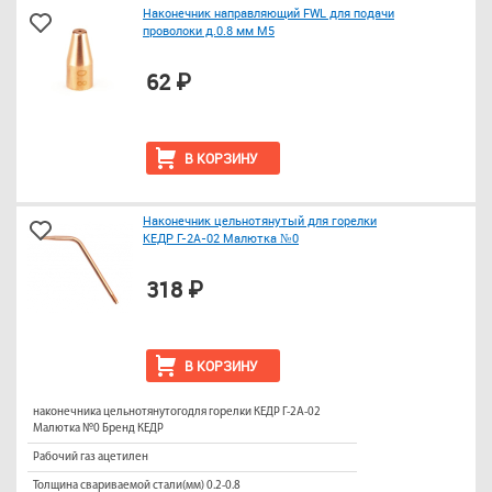
Наконечник направляющий FWL для подачи
проволоки д.0.8 мм M5
62 ₽
В КОРЗИНУ
Наконечник цельнотянутый для горелки
КЕДР Г-2А-02 Малютка №0
318 ₽
В КОРЗИНУ
наконечника цельнотянутогодля горелки КЕДР Г-2А-02
Малютка №0 Бренд КЕДР
Рабочий газ ацетилен
Толщина свариваемой стали(мм) 0.2-0.8