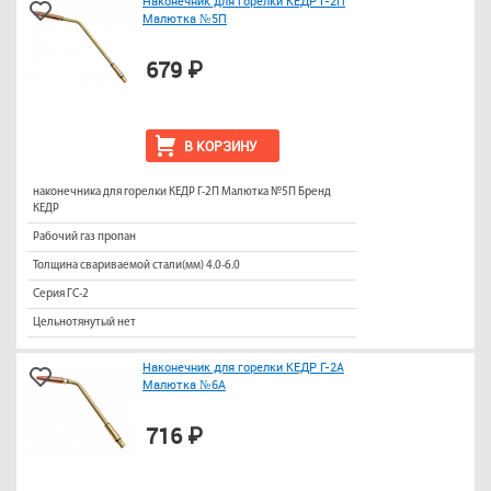
Наконечник для горелки КЕДР Г-2П
Малютка №5П
679 ₽
В КОРЗИНУ
наконечника для горелки КЕДР Г-2П Малютка №5П Бренд
КЕДР
Рабочий газ пропан
Толщина свариваемой стали(мм) 4.0-6.0
Серия ГС-2
Цельнотянутый нет
Наконечник для горелки КЕДР Г-2А
Малютка №6А
716 ₽