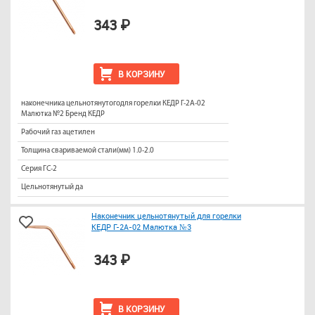
343 ₽
В КОРЗИНУ
наконечника цельнотянутогодля горелки КЕДР Г-2А-02
Малютка №2 Бренд КЕДР
Рабочий газ ацетилен
Толщина свариваемой стали(мм) 1.0-2.0
Серия ГС-2
Цельнотянутый да
Наконечник цельнотянутый для горелки
КЕДР Г-2А-02 Малютка №3
343 ₽
В КОРЗИНУ