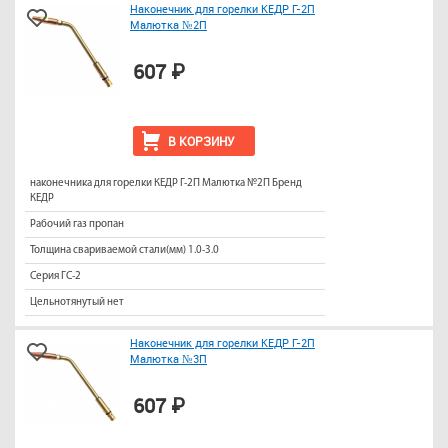
Наконечник для горелки КЕДР Г-2П
Малютка №2П
607 ₽
В КОРЗИНУ
наконечника для горелки КЕДР Г-2П Малютка №2П Бренд
КЕДР
Рабочий газ пропан
Толщина свариваемой стали(мм) 1.0-3.0
Серия ГС-2
Цельнотянутый нет
Наконечник для горелки КЕДР Г-2П
Малютка №3П
607 ₽