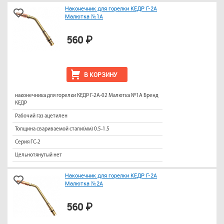
Наконечник для горелки КЕДР Г-2А
Малютка №1А
560 ₽
В КОРЗИНУ
наконечника для горелки КЕДР Г-2А-02 Малютка №1А Бренд
КЕДР
Рабочий газ ацетилен
Толщина свариваемой стали(мм) 0.5-1.5
Серия ГС-2
Цельнотянутый нет
Наконечник для горелки КЕДР Г-2А
Малютка №2А
560 ₽