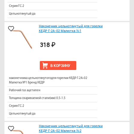
Серия ГС-2
Цельнотянутый да
Наконечник цельнотянутый для горелки
КЕДР Г-2А-02 Малютка №1
318 ₽
В КОРЗИНУ
наконечника цельнотянутогодля горелки КЕДР Г-2А-02
Малютка №1 Бренд КЕДР
Рабочий газ ацетилен
Толщина свариваемой стали(мм) 0.5-1.5
Серия ГС-2
Цельнотянутый да
Наконечник цельнотянутый для горелки
КЕДР Г-2А-02 Малютка №2