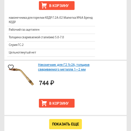
В КОРЗИНУ
наконечника для горелки КЕДР Г-2А-02 Малютка №6А Бренд
КЕДР
Рабочий газ ацетилен
Толщина свариваемой стали(мм) 5.0-7.0
Серия ГС-2
Цельнотянутый нет
Наконечник для Г2 №2А, толщина
свариваемого металла 1—2 мм
744 ₽
В КОРЗИНУ
ПОКАЗАТЬ ЕЩЕ