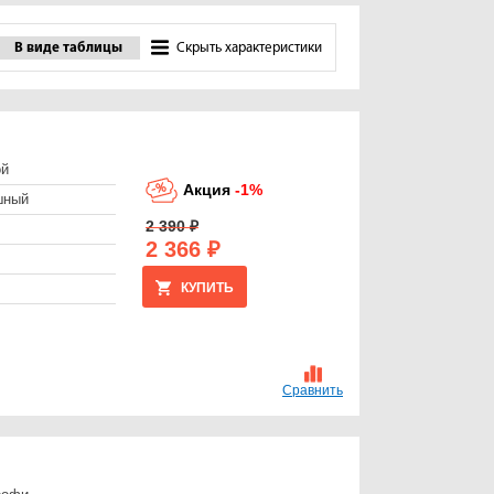
В виде таблицы
Скрыть характеристики
ой
Акция
-1%
шный
2 390 ₽
2 366 ₽
КУПИТЬ
Сравнить