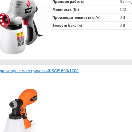
безво
Принцип работы
120
Мощность (Вт)
0.3
Производительность (л/м)
0.8
Емкость бака (л)
раскопульт электрический SGE 600/1200