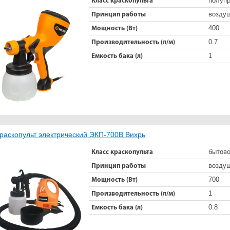
полуп
Класс краскопульта
возду
Принцип работы
400
Мощность (Вт)
0.7
Производительность (л/м)
1
Емкость бака (л)
раскопульт электрический ЭКП-700В Вихрь
бытов
Класс краскопульта
возду
Принцип работы
700
Мощность (Вт)
1
Производительность (л/м)
0.8
Емкость бака (л)