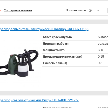
Сортировка по цене
Показывать по
24
раскораспылитель электрический Калибр ЭКРП-600/0,8
бытов
Класс краскопульта
возду
Принцип работы
600
Мощность (Вт)
0.38
Производительность (л/м)
0.8
Емкость бака (л)
раскопульт электрический Вихрь ЭКП-400 72/17/2