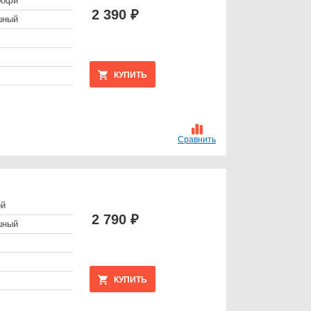
рофи
2 390 ₽
шный
КУПИТЬ
Сравнить
ой
2 790 ₽
шный
КУПИТЬ