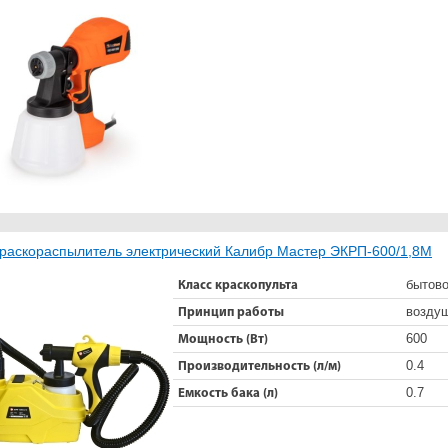
раскораспылитель электрический Калибр Мастер ЭКРП-600/1,8М
бытов
Класс краскопульта
возду
Принцип работы
600
Мощность (Вт)
0.4
Производительность (л/м)
0.7
Емкость бака (л)