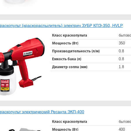
раскопульт (краскораспылитель) электрич ЗУБР КПЭ-350, HVLP
бытов
Класс краскопульта
350
Мощность (Вт)
0.8
Производительность (л/м)
0.8
Емкость бака (л)
1.8
Диаметр сопла (мм)
раскопульт электрический Ресанта ЭКП-400
бытов
Класс краскопульта
400
Мощность (Вт)