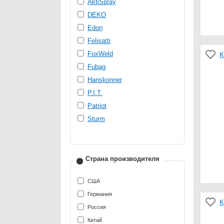
AktiSpray
DEKO
Edon
Felisatti
FoxWeld
К
Fubag
Hanskonner
P.I.T.
Patriot
Sturm
Страна производителя
США
Германия
К
Россия
Китай