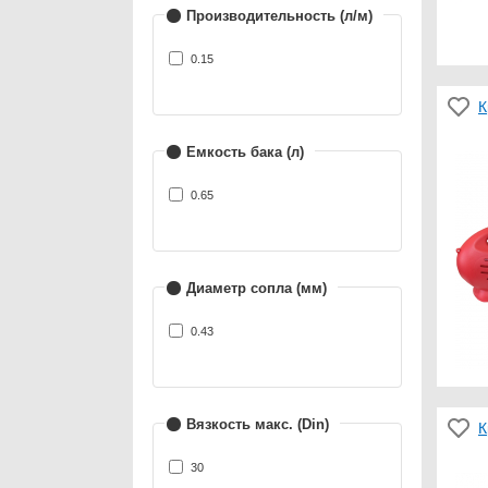
Производительность (л/м)
0.15
К
Емкость бака (л)
0.65
Диаметр сопла (мм)
0.43
Вязкость макс. (Din)
К
30