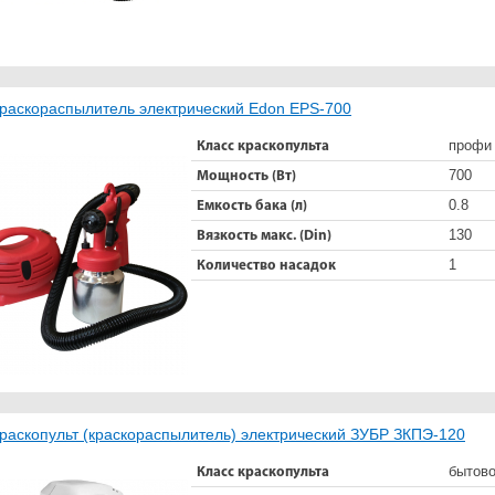
раскораспылитель электрический Edon EPS-700
профи
Класс краскопульта
700
Мощность (Вт)
0.8
Емкость бака (л)
130
Вязкость макс. (Din)
1
Количество насадок
раскопульт (краскораспылитель) электрический ЗУБР ЗКПЭ-120
бытов
Класс краскопульта