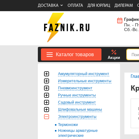
ДОСТАВКА
ОПЛАТА
ДЛЯ ЮРЛИЦ
ДИЛЕРАМ
График
Пн. - Пт
Сб.-Вс.
Каталог товаров
Акции
Аккумуляторный инструмент
Гла
Измерительные инструменты
Кр
Пневмоинструмент
Ручные инструменты
Садовый инструмент
Шлифовальные машины
Электроинструменты
Термоножи
Ножницы арматурные
электрические