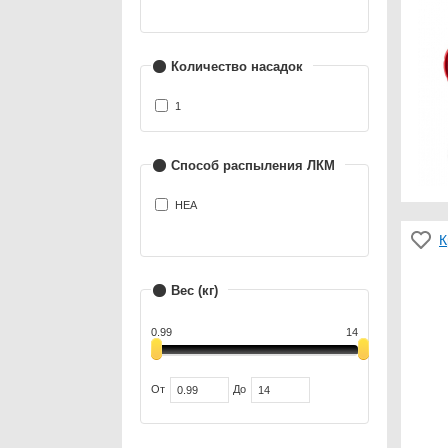
Количество насадок
1
Способ распыления ЛКМ
HEA
К
Вес (кг)
0.99
14
От
До