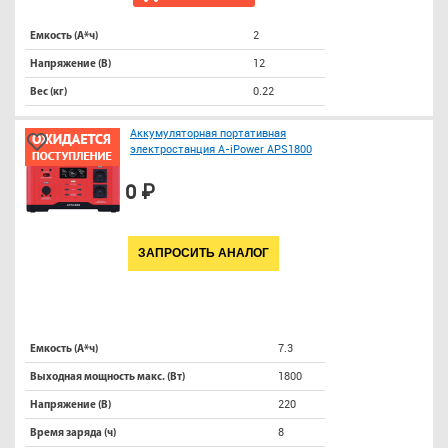
2
Емкость (А*ч)
12
Напряжение (В)
0.22
Вес (кг)
Аккумуляторная портативная
электростанция A-iPower APS1800
0 ₽
ЗАПРОСИТЬ АНАЛОГ
7.3
Емкость (А*ч)
1800
Выходная мощность макс. (Вт)
220
Напряжение (В)
8
Время заряда (ч)