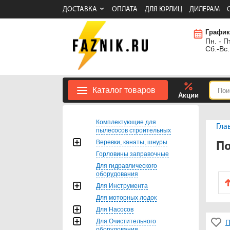
ДОСТАВКА
ОПЛАТА
ДЛЯ ЮРЛИЦ
ДИЛЕРАМ
График
Пн. - Пт
Сб.-Вс.
Каталог товаров
Акции
Комплектующие для
Гла
пылесосов строительных
Веревки, канаты, шнуры
По
Горловины заправочные
Для гидравлического
оборудования
Для Инструмента
Для моторных лодок
Для Насосов
Для Очистительного
П
оборудования