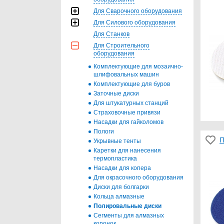
Для Сварочного оборудования
Для Силового оборудования
Для Станков
Для Строительного
оборудования
Комплектующие для мозаично-
шлифовальных машин
Комплектующие для буров
Заточные диски
Для штукатурных станций
Страховочные привязи
Насадки для гайколомов
Пологи
П
Укрывные тенты
Каретки для нанесения
термопластика
Насадки для копера
Для окрасочного оборудования
Диски для болгарки
Кольца алмазные
Полировальные диски
Сегменты для алмазных
коронок