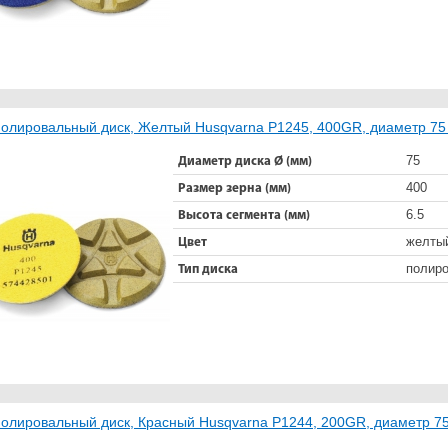
олировальный диск, Желтый Husqvarna Р1245, 400GR, диаметр 75
75
Диаметр диска Ø (мм)
400
Размер зерна (мм)
6.5
Высота сегмента (мм)
желты
Цвет
полир
Тип диска
олировальный диск, Красный Husqvarna Р1244, 200GR, диаметр 7