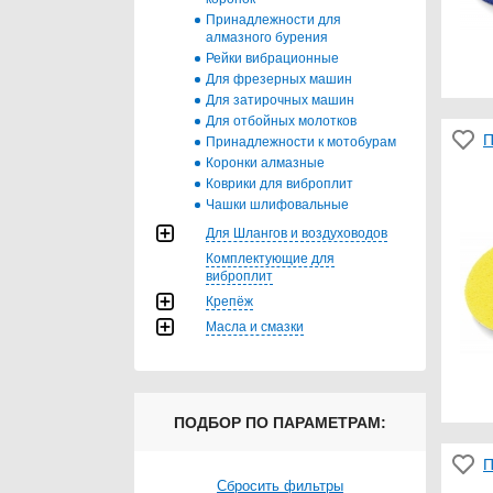
Принадлежности для
алмазного бурения
Рейки вибрационные
Для фрезерных машин
Для затирочных машин
Для отбойных молотков
П
Принадлежности к мотобурам
Коронки алмазные
Коврики для виброплит
Чашки шлифовальные
Для Шлангов и воздуховодов
Комплектующие для
виброплит
Крепёж
Масла и смазки
ПОДБОР ПО ПАРАМЕТРАМ:
П
Сбросить фильтры