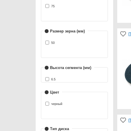
75
Размер зерна (мм)
П
50
Высота сегмента (мм)
6.5
Цвет
черный
П
Тип диска