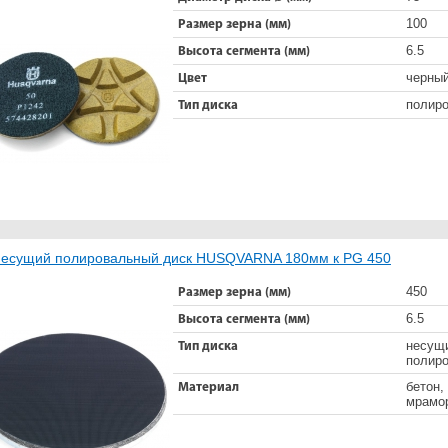
100
Размер зерна (мм)
6.5
Высота сегмента (мм)
черны
Цвет
полир
Тип диска
есущий полировальный диск HUSQVARNA 180мм к PG 450
450
Размер зерна (мм)
6.5
Высота сегмента (мм)
несущ
Тип диска
полир
бетон,
Материал
мрамо