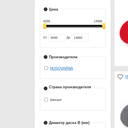
Цена
4098
14866
От
До
Производители
HUSQVARNA
П
Страна производителя
Швеция
Диаметр диска Ø (мм)