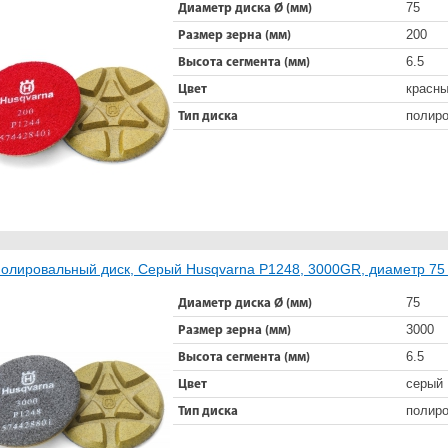
75
Диаметр диска Ø (мм)
200
Размер зерна (мм)
6.5
Высота сегмента (мм)
красн
Цвет
полир
Тип диска
олировальный диск, Серый Husqvarna Р1248, 3000GR, диаметр 75
75
Диаметр диска Ø (мм)
3000
Размер зерна (мм)
6.5
Высота сегмента (мм)
серый
Цвет
полир
Тип диска