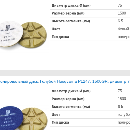
75
Диаметр диска Ø (мм)
1500
Размер зерна (мм)
6.5
Высота сегмента (мм)
белый
Цвет
полир
Тип диска
олировальный диск, Голубой Husqvarna Р1247, 1500GR, диаметр 
75
Диаметр диска Ø (мм)
1500
Размер зерна (мм)
6.5
Высота сегмента (мм)
голубо
Цвет
полир
Тип диска