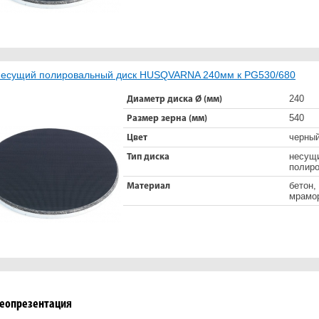
есущий полировальный диск HUSQVARNA 240мм к PG530/680
240
Диаметр диска Ø (мм)
540
Размер зерна (мм)
черны
Цвет
несущ
Тип диска
полир
бетон,
Материал
мрамо
еопрезентация