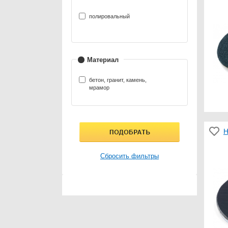
полировальный
Материал
бетон, гранит, камень,
мрамор
Н
Сбросить фильтры