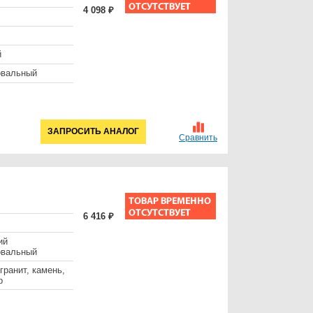
4 098 ₽
й
овальный
ЗАПРОСИТЬ АНАЛОГ
Сравнить
6 416 ₽
ий
овальный
 гранит, камень,
р