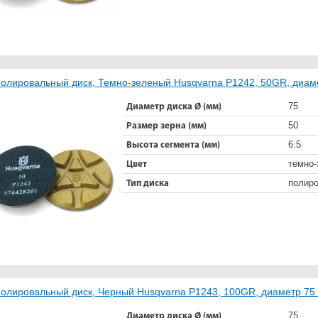
олировальный диск, Темно-зеленый Husqvarna Р1242, 50GR, диам
75
Диаметр диска Ø (мм)
50
Размер зерна (мм)
6.5
Высота сегмента (мм)
темно-
Цвет
полир
Тип диска
олировальный диск, Черный Husqvarna Р1243, 100GR, диаметр 75
75
Диаметр диска Ø (мм)