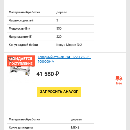
дерево
Материал обработки
3
Число скоростей
550
Мощность (Вт)
220
Напряжение (В)
Конус Морзе №2
Конус задней бабки
Токарный станок JWL-1220LVS JET
10000094M
41 580 ₽
free
ЗАПРОСИТЬ АНАЛОГ
дерево
Материал обработки
МК-2
Конус шпинделя