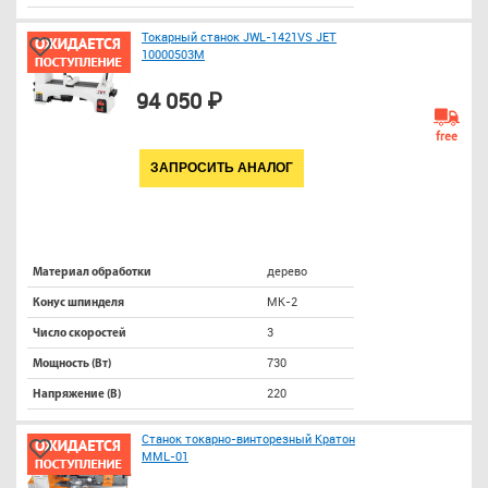
Токарный станок JWL-1421VS JET
10000503M
94 050 ₽
free
ЗАПРОСИТЬ АНАЛОГ
дерево
Материал обработки
МК-2
Конус шпинделя
3
Число скоростей
730
Мощность (Вт)
220
Напряжение (В)
Станок токарно-винторезный Кратон
MML-01