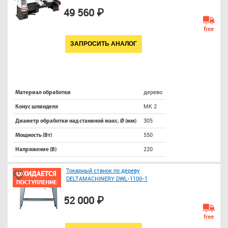
49 560 ₽
free
ЗАПРОСИТЬ АНАЛОГ
дерево
Материал обработки
МК 2
Конус шпинделя
305
Диаметр обработки над станиной макс. Ø (мм)
550
Мощность (Вт)
220
Напряжение (В)
Токарный станок по дереву
DELTAMACHINERY DWL-1100-1
52 000 ₽
free