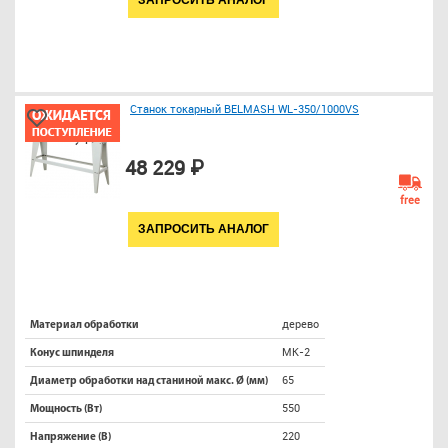
Станок токарный BELMASH WL-350/1000VS
48 229 ₽
free
ЗАПРОСИТЬ АНАЛОГ
дерево
Материал обработки
МК-2
Конус шпинделя
65
Диаметр обработки над станиной макс. Ø (мм)
550
Мощность (Вт)
220
Напряжение (В)