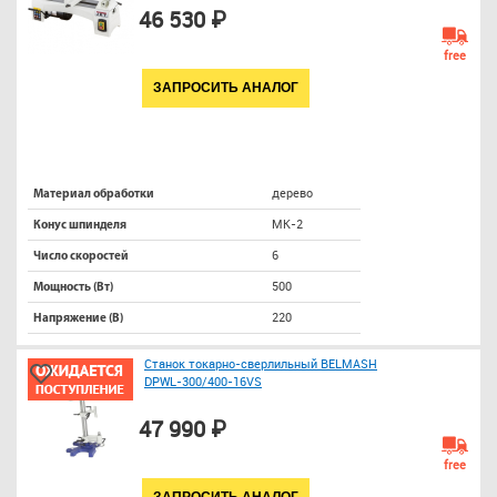
46 530 ₽
free
ЗАПРОСИТЬ АНАЛОГ
дерево
Материал обработки
МК-2
Конус шпинделя
6
Число скоростей
500
Мощность (Вт)
220
Напряжение (В)
Станок токарно-сверлильный BELMASH
DPWL-300/400-16VS
47 990 ₽
free
ЗАПРОСИТЬ АНАЛОГ