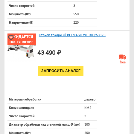
3
Число скоростей
550
Мощность (Вт)
220
Напряжение (В)
Станок токарный BELMASH WL-300/535VS
43 490 ₽
free
ЗАПРОСИТЬ АНАЛОГ
дерево
Материал обработки
КМ2
Конус шпинделя
3
Число скоростей
305
Диаметр обработки над станиной макс. Ø (мм)
550
Мощность (Вт)