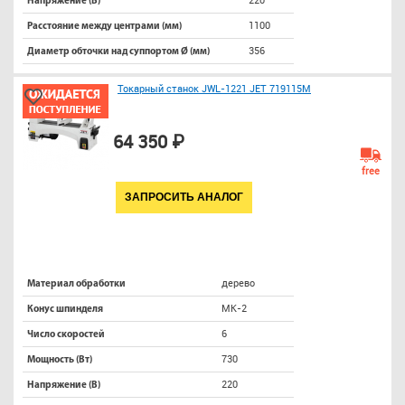
Напряжение (В)
1100
Расстояние между центрами (мм)
356
Диаметр обточки над суппортом Ø (мм)
Токарный станок JWL-1221 JET 719115M
64 350 ₽
free
ЗАПРОСИТЬ АНАЛОГ
дерево
Материал обработки
МК-2
Конус шпинделя
6
Число скоростей
730
Мощность (Вт)
220
Напряжение (В)