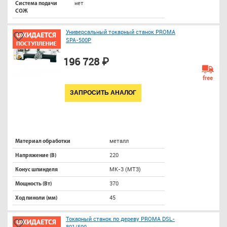
нет
Система подачи
СОЖ
Универсальный токарный станок PROMA
SPA-500P
196 728 ₽
free
ЗАПРОСИТЬ АНАЛОГ
металл
Материал обработки
220
Напряжение (В)
МК-3 (МТ3)
Конус шпинделя
370
Мощность (Вт)
45
Ход пиноли (мм)
Токарный станок по дереву PROMA DSL-
801/500