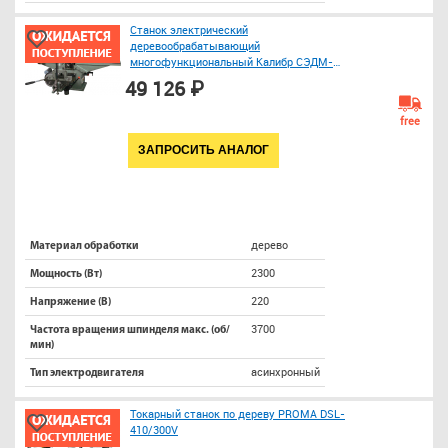
Станок электрический
деревообрабатывающий
многофункциональный Калибр СЭДМ-
2300
49 126 ₽
free
ЗАПРОСИТЬ АНАЛОГ
дерево
Материал обработки
2300
Мощность (Вт)
220
Напряжение (В)
3700
Частота вращения шпинделя макс. (об/
мин)
асинхронный
Тип электродвигателя
Токарный станок по дереву PROMA DSL-
410/300V