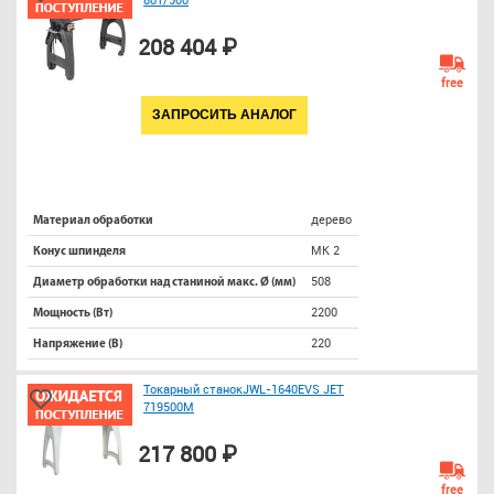
208 404 ₽
free
ЗАПРОСИТЬ АНАЛОГ
дерево
Материал обработки
МК 2
Конус шпинделя
508
Диаметр обработки над станиной макс. Ø (мм)
2200
Мощность (Вт)
220
Напряжение (В)
Токарный станокJWL-1640EVS JET
719500M
217 800 ₽
free