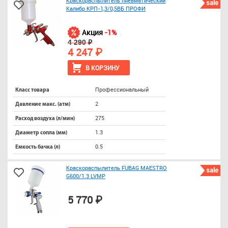
Краскораспылитель пневматический
sale
Калибр КРП-1,3/0,5ВБ ПРОФИ
Акция
-1%
4 290 ₽
4 247 ₽
В КОРЗИНУ
Профессиональный
Класс товара
2
Давление макс. (атм)
275
Расход воздуха (л/мин)
1.3
Диаметр сопла (мм)
0.5
Емкость бачка (л)
Краскораспылитель FUBAG MAESTRO
sale
G600/1.3 LVMP
5 770 ₽