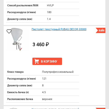
HVLP
Способ распыления ЛКМ
180
Расход воздуха (л/мин)
1.4
Диаметр сопла (мм)
Пистолет текстурный FUBAG DECOR G5000
sale
3 460 ₽
В КОРЗИНУ
Полупрофессиональный
Класс товара
121
Расход воздуха (л/мин)
8
Диаметр сопла (мм)
4.5
Емкость бачка (л)
верхнее
Расположение бачка