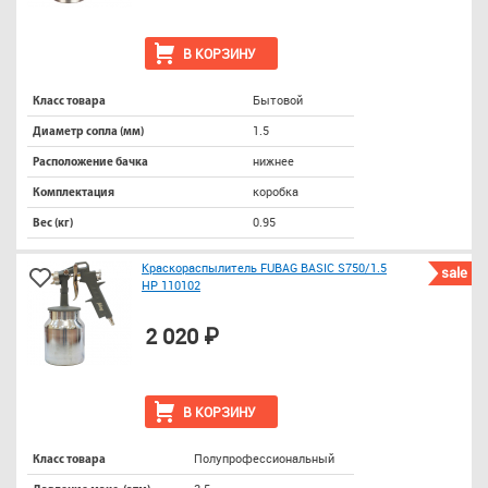
В КОРЗИНУ
Бытовой
Класс товара
1.5
Диаметр сопла (мм)
нижнее
Расположение бачка
коробка
Комплектация
0.95
Вес (кг)
Краскораспылитель FUBAG BASIC S750/1.5
sale
HP 110102
2 020 ₽
В КОРЗИНУ
Полупрофессиональный
Класс товара