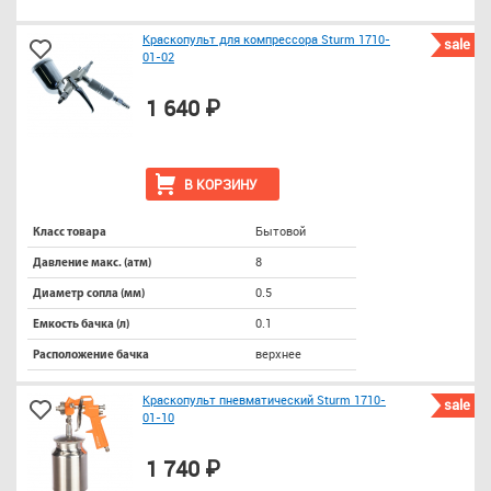
Краскопульт для компрессора Sturm 1710-
sale
01-02
1 640 ₽
В КОРЗИНУ
Бытовой
Класс товара
8
Давление макс. (атм)
0.5
Диаметр сопла (мм)
0.1
Емкость бачка (л)
верхнее
Расположение бачка
Краскопульт пневматический Sturm 1710-
sale
01-10
1 740 ₽