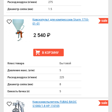
275
Расход воздуха (л/мин)
1.5
Диаметр сопла (мм)
Краскопульт для компрессора Sturm 1710-
sale
01-01
2 540 ₽
В КОРЗИНУ
Бытовой
Класс товара
5
Давление макс. (атм)
225
Расход воздуха (л/мин)
8
Диаметр сопла (мм)
5
Емкость бачка (л)
Краскораспылитель FUBAG BASIC
sale
S1000/1.8 HP 110105