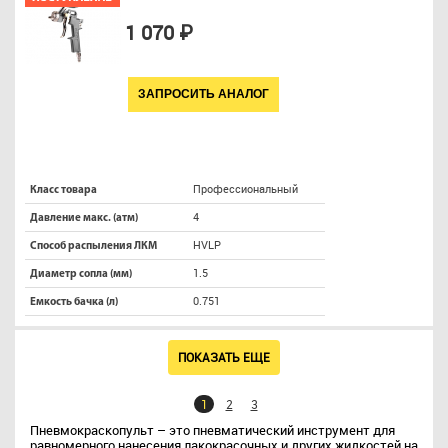
1 070 ₽
ЗАПРОСИТЬ АНАЛОГ
Профессиональный
Класс товара
4
Давление макс. (атм)
HVLP
Способ распыления ЛКМ
1.5
Диаметр сопла (мм)
0.751
Емкость бачка (л)
ПОКАЗАТЬ ЕЩЕ
1
2
3
Пневмокраскопульт – это пневматический инструмент для
равномерного нанесения лакокрасочных и других жидкостей на