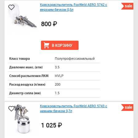
Краскораспылитель FoxWeld AERO 5742 с
sale
верхним бачком 0,5л
800 ₽
В КОРЗИНУ
Полупрофессиональный
Класс товара
3.5
Давление макс. (атм)
HVLP
Способ распыления ЛКМ
200
Расход воздуха (л/мин)
1.5
Диаметр сопла (мм)
Краскораспылитель FoxWeld AERO 5743 с
sale
нижним бачком 0,7л
1 025 ₽