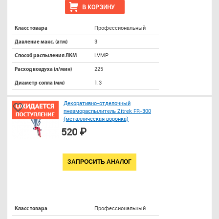
В КОРЗИНУ
Профессиональный
Класс товара
3
Давление макс. (атм)
LVMP
Способ распыления ЛКМ
225
Расход воздуха (л/мин)
1.3
Диаметр сопла (мм)
Декоративно-отделочный
пневмораспылитель Zitrek FR-300
(металлическая воронка)
520 ₽
ЗАПРОСИТЬ АНАЛОГ
Профессиональный
Класс товара