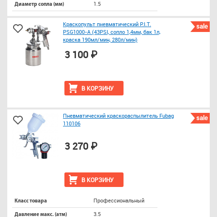
1.5
Диаметр сопла (мм)
Краскопульт пневматический P.I.T.
sale
PSG1000-A (43PSI, сопло 1,4мм, бак 1л,
краска 190мл/мин, 280л/мин)
3 100 ₽
В КОРЗИНУ
Пневматический краскораспылитель Fubag
sale
110106
3 270 ₽
В КОРЗИНУ
Профессиональный
Класс товара
3.5
Давление макс. (атм)