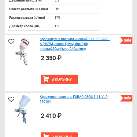
3.5
Давление макс. (атм)
HP
Способ распыления ЛКМ
175
Расход воздуха (л/мин)
1.5
Диаметр сопла (мм)
Краскопульт пневматический P.I.T. PSG600-
sale
A (43PSI, сопло 1,4мм, бак 0,6л,
краска210мл/мин, 240л/мин)
2 350 ₽
В КОРЗИНУ
Краскораспылитель FUBAG G600/1.4 HVLP
sale
110104
2 410 ₽
В КОРЗИНУ