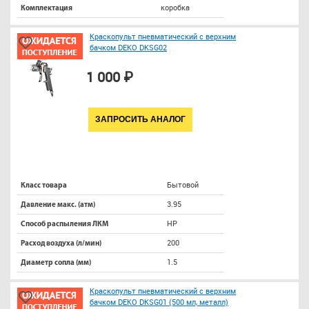
коробка
Комплектация
Краскопульт пневматический с верхним
бачком DEKO DKSG02
1 000 ₽
ЗАПРОСИТЬ АНАЛОГ
Бытовой
Класс товара
3.95
Давление макс. (атм)
HP
Способ распыления ЛКМ
200
Расход воздуха (л/мин)
1.5
Диаметр сопла (мм)
Краскопульт пневматический с верхним
бачком DEKO DKSG01 (500 мл, металл)