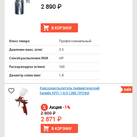
2 890 ₽
В КОРЗИНУ
Профессиональный
Класс товара
3.5
Давление макс. (атм)
HP
Способ распыления ЛКМ
160
Расход воздуха (л/мин)
1.8
Диаметр сопла (мм)
Краскораспылитель пневматический
sale
Калибр КРП-1,0/0,12ВБ ПРОФИ
Акция
-1%
2 900 ₽
2 871 ₽
В КОРЗИНУ