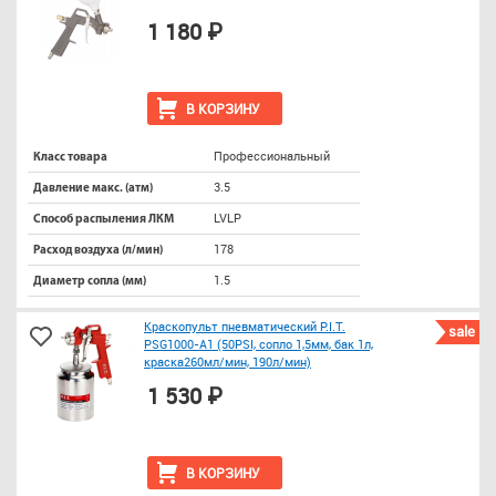
1 180 ₽
В КОРЗИНУ
Профессиональный
Класс товара
3.5
Давление макс. (атм)
LVLP
Способ распыления ЛКМ
178
Расход воздуха (л/мин)
1.5
Диаметр сопла (мм)
Краскопульт пневматический P.I.T.
sale
PSG1000-A1 (50PSI, сопло 1,5мм, бак 1л,
краска260мл/мин, 190л/мин)
1 530 ₽
В КОРЗИНУ