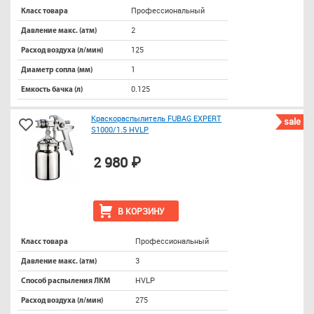
Профессиональный
Класс товара
2
Давление макс. (атм)
125
Расход воздуха (л/мин)
1
Диаметр сопла (мм)
0.125
Емкость бачка (л)
Краскораспылитель FUBAG EXPERT
sale
S1000/1.5 HVLP
2 980 ₽
В КОРЗИНУ
Профессиональный
Класс товара
3
Давление макс. (атм)
HVLP
Способ распыления ЛКМ
275
Расход воздуха (л/мин)