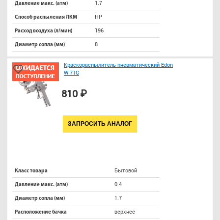
1.7
Давление макс. (атм)
HP
Способ распыления ЛКМ
196
Расход воздуха (л/мин)
8
Диаметр сопла (мм)
Краскораспылитель пневматический Edon
W 71G
810 ₽
ЗАПРОСИТЬ АНАЛОГ
Бытовой
Класс товара
0.4
Давление макс. (атм)
1.7
Диаметр сопла (мм)
верхнее
Расположение бачка