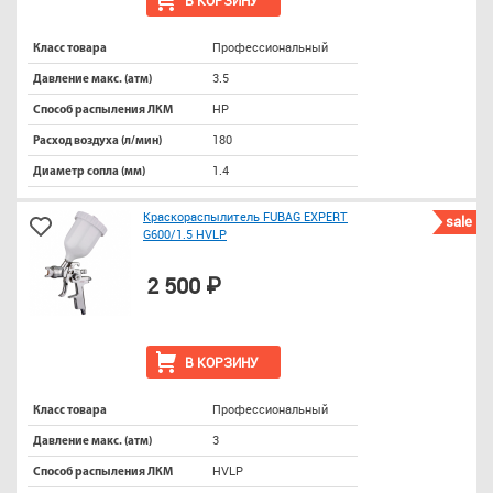
Профессиональный
Класс товара
3.5
Давление макс. (атм)
HP
Способ распыления ЛКМ
180
Расход воздуха (л/мин)
1.4
Диаметр сопла (мм)
Краскораспылитель FUBAG EXPERT
sale
G600/1.5 HVLP
2 500 ₽
В КОРЗИНУ
Профессиональный
Класс товара
3
Давление макс. (атм)
HVLP
Способ распыления ЛКМ