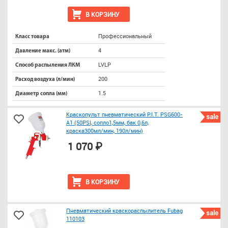
В КОРЗИНУ
Профессиональный
Класс товара
4
Давление макс. (атм)
LVLP
Способ распыления ЛКМ
200
Расход воздуха (л/мин)
1.5
Диаметр сопла (мм)
Краскопульт пневматический P.I.T. PSG600-
sale
A1 (50PSI, сопло1,5мм, бак 0,6л,
краска300мл/мин, 190л/мин)
1 070 ₽
В КОРЗИНУ
Пневматический краскораспылитель Fubag
sale
110103