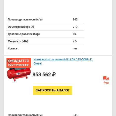
945
Производительность (л/м)
270
Объем ресивера (л)
10
Давление рабочее (бар)
7.5
Мощность (кВт)
нет
Колеса
Компрессор поршневой Fini BK 119-500F-11
Diesel
853 562 ₽
free
ЗАПРОСИТЬ АНАЛОГ
945
Производительность (л/м)