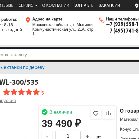
ОТЗЫВЫ
СЕРВИС
О КОМПАНИИ
КОНТАКТЫ
ВАКАНСИИ
Адрес на карте:
Наши телефоны
 работы:
+7 (929) 558-
.: 8-18.
Московская область, г. Мытищи,
: выходной.
Коммунистическая ул., 21А, стр.
+7 (495) 741-
1
ые станки по дереву
WL-300/535
5
оруссия
О това
В наличии
Материал
39 490
₽
Конус шп
-
+
шт.