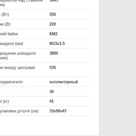
бработки над станиной
3045
мм)
 (Вт)
550
е (В)
220
ней бабки
КМ2
пинделя (мм)
М33х3.5
вращения шпинделя
3800
мин)
ие между центрами
535
родвигателя
коллекторный
36
 (кг)
41
упаковки д×ш×в (см)
33х90х47