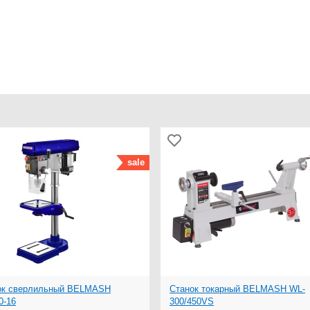
sale
ок сверлильный BELMASH
Станок токарный BELMASH WL-
0-16
300/450VS