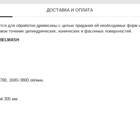
ДОСТАВКА И ОПЛАТА
ся для обработки древесины c целью придания ей необходимых форм и
товое точение цилиндрических, конических и фасонных поверхностей.
о BELMASH
790, 1600÷3800 об/мин.
ой 305 мм