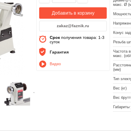
Диаметр о
макс. Ø (
Добавить в корзину
Мощность
Напряжени
zakaz@faznik.ru
Конус зад
Срок
получения товара: 1-3
суток
Резьба ш
Частота 
Гарантия
макс. (об/
Видео
Расстоян
(мм)
Тип элект
Вес (кг)
Вес брутто
Габариты 