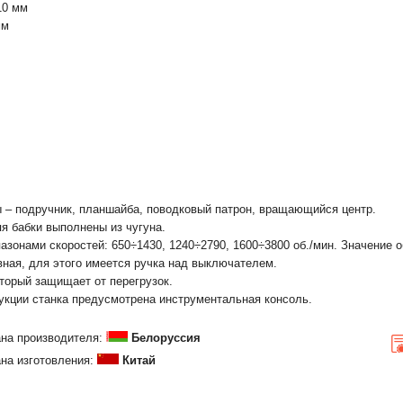
10 мм
мм
ы – подручник, планшайба, поводковый патрон, вращающийся центр.
яя бабки выполнены из чугуна.
азонами скоростей: 650÷1430, 1240÷2790, 1600÷3800 об./мин. Значение 
вная, для этого имеется ручка над выключателем.
торый защищает от перегрузок.
укции станка предусмотрена инструментальная консоль.
на производителя:
Белоруссия
на изготовления:
Китай