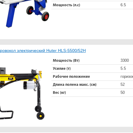
6.5
Мощность (л.с)
ровокол электрический Huter HLS-5500/52H
3300
Мощность (Вт)
5.5
Усилие (т)
горизо
Рабочее положение
52
Длина полена макс. (см)
50
Вес (кг)