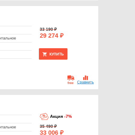
33 190 ₽
29 274 ₽
нтальное
КУПИТЬ
Сравнить
free
Акция
-7%
35 490 ₽
нтальное
33 006 ₽