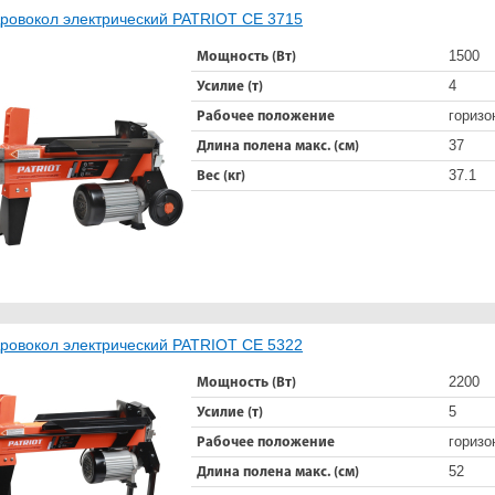
ровокол электрический PATRIOT CE 3715
1500
Мощность (Вт)
4
Усилие (т)
горизо
Рабочее положение
37
Длина полена макс. (см)
37.1
Вес (кг)
ровокол электрический PATRIOT CE 5322
2200
Мощность (Вт)
5
Усилие (т)
горизо
Рабочее положение
52
Длина полена макс. (см)