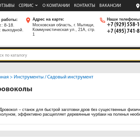
ОТЗЫВЫ
СЕРВИС
О КОМПАНИИ
КОНТАКТЫ
ВАКАНСИИ
Адрес на карте:
Наши телефоны
 работы:
+7 (929) 558-
.: 8-18.
Московская область, г. Мытищи,
: выходной.
Коммунистическая ул., 21А, стр.
+7 (495) 741-
1
вная
>
Инструменты
/
Садовый инструмент
ровоколы
Дровокол – станок для быстрой заготовки дров без существенных физич
колуном, эффективно расщепляет деревянные чурбаки на поленья необ