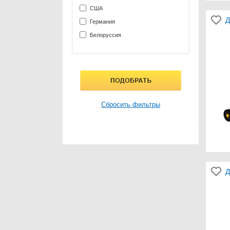
США
Д
Германия
Белоруссия
Сбросить фильтры
Д