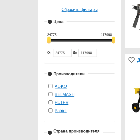
Сбросить фильтры
Цена
24775
117990
От
До
Д
Производители
AL-KO
BELMASH
HUTER
Patriot
Страна производителя