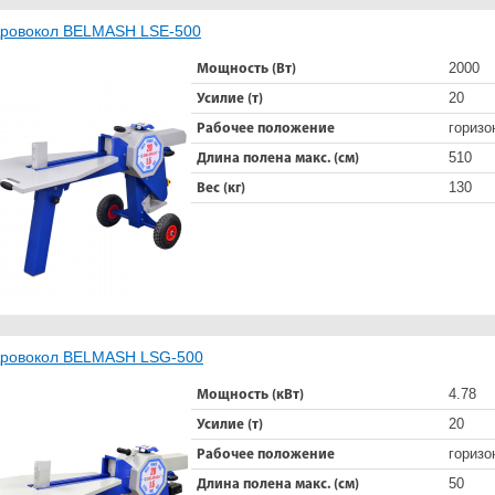
ровокол BELMASH LSE-500
2000
Мощность (Вт)
20
Усилие (т)
горизо
Рабочее положение
510
Длина полена макс. (см)
130
Вес (кг)
ровокол BELMASH LSG-500
4.78
Мощность (кВт)
20
Усилие (т)
горизо
Рабочее положение
50
Длина полена макс. (см)