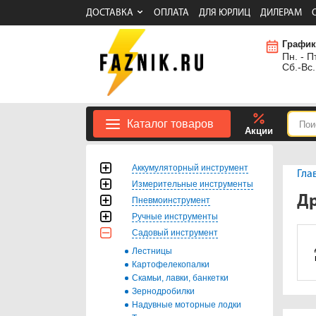
ДОСТАВКА
ОПЛАТА
ДЛЯ ЮРЛИЦ
ДИЛЕРАМ
График
Пн. - Пт
Сб.-Вс.
Каталог товаров
Акции
Аккумуляторный инструмент
Гла
Измерительные инструменты
Д
Пневмоинструмент
Ручные инструменты
Садовый инструмент
Лестницы
Картофелекопалки
Скамьи, лавки, банкетки
Зернодробилки
Надувные моторные лодки