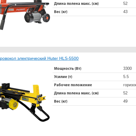
52
Длина полена макс. (см)
43
Вес (кг)
ровокол электрический Huter HLS-5500
3300
Мощность (Вт)
5.5
Усилие (т)
горизо
Рабочее положение
52
Длина полена макс. (см)
49
Вес (кг)