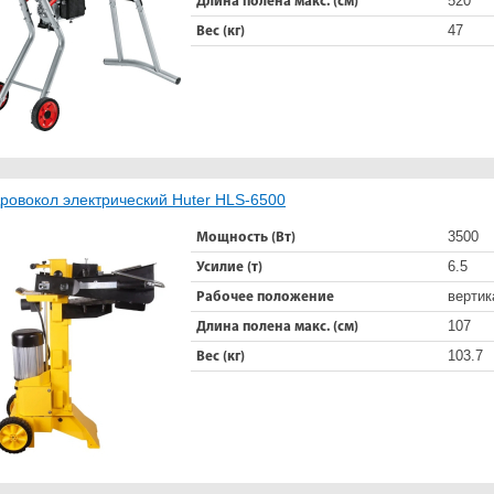
520
Длина полена макс. (см)
47
Вес (кг)
ровокол электрический Huter HLS-6500
3500
Мощность (Вт)
6.5
Усилие (т)
вертик
Рабочее положение
107
Длина полена макс. (см)
103.7
Вес (кг)