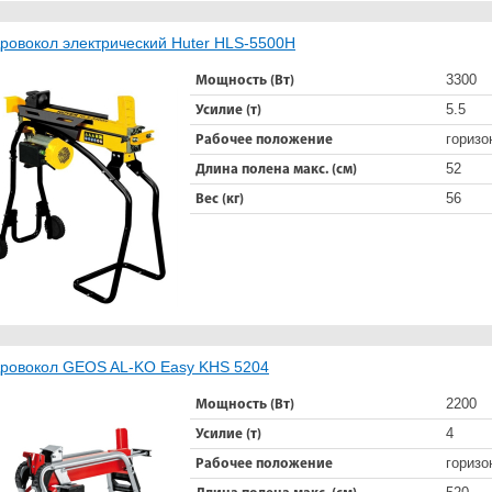
ровокол электрический Huter HLS-5500H
3300
Мощность (Вт)
5.5
Усилие (т)
горизо
Рабочее положение
52
Длина полена макс. (см)
56
Вес (кг)
ровокол GEOS AL-KO Easy KHS 5204
2200
Мощность (Вт)
4
Усилие (т)
горизо
Рабочее положение