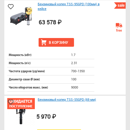
Бензиновый копер TSS-95GPD (100мм) в
sale
кейсе
63 578 ₽
free
В КОРЗИНУ
1.7
Мощность (кВт)
2.31
Мощность (л/с)
700-1350
Частота ударов (уд/мин)
100
Диаметр сваи Ø (мм)
9000
Число оборотов макс. (мм)
Бензиновый копер TSS-55GPD (69 мм)
5 970 ₽