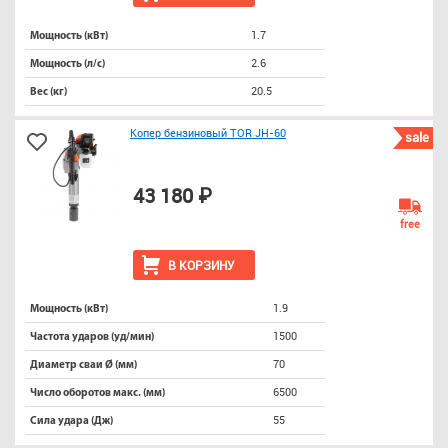
1.7
Мощность (кВт)
2.6
Мощность (л/с)
20.5
Вес (кг)
Копер бензиновый TOR JH-60
sale
43 180 ₽
free
В КОРЗИНУ
1.9
Мощность (кВт)
1500
Частота ударов (уд/мин)
70
Диаметр сваи Ø (мм)
6500
Число оборотов макс. (мм)
55
Сила удара (Дж)