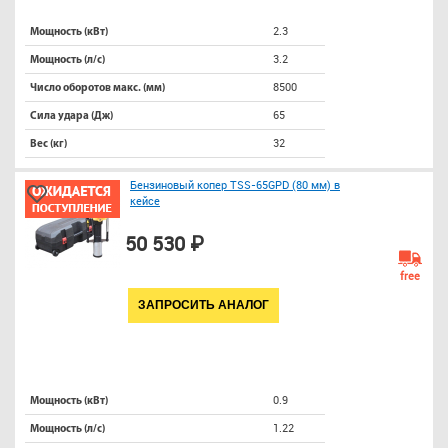
2.3
Мощность (кВт)
3.2
Мощность (л/с)
8500
Число оборотов макс. (мм)
65
Сила удара (Дж)
32
Вес (кг)
Бензиновый копер TSS-65GPD (80 мм) в
кейсе
50 530 ₽
free
ЗАПРОСИТЬ АНАЛОГ
0.9
Мощность (кВт)
1.22
Мощность (л/с)