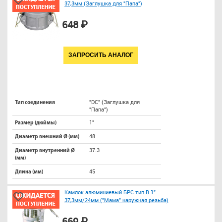
37,3мм (Заглушка для "Папа")
648 ₽
ЗАПРОСИТЬ АНАЛОГ
"DC" (Заглушка для
Тип соединения
"Папа")
1"
Размер (дюймы)
48
Диаметр внешний Ø (мм)
37.3
Диаметр внутренний Ø
(мм)
45
Длина (мм)
Камлок алюминиевый БРС тип B 1"
37,3мм/24мм ("Мама" наружная резьба)
669 ₽