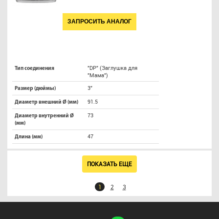
ЗАПРОСИТЬ АНАЛОГ
"DP" (Заглушка для
Тип соединения
"Мама")
3"
Размер (дюймы)
91.5
Диаметр внешний Ø (мм)
73
Диаметр внутренний Ø
(мм)
47
Длина (мм)
ПОКАЗАТЬ ЕЩЕ
1
2
3