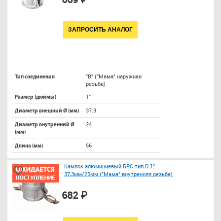
ЗАПРОСИТЬ АНАЛОГ
"B" ("Мама" наружная
Тип соединения
резьба)
1"
Размер (дюймы)
37.3
Диаметр внешний Ø (мм)
24
Диаметр внутренний Ø
(мм)
56
Длина (мм)
Камлок алюминиевый БРС тип D 1"
37,3мм/25мм ("Мама" внутренняя резьба)
682 ₽