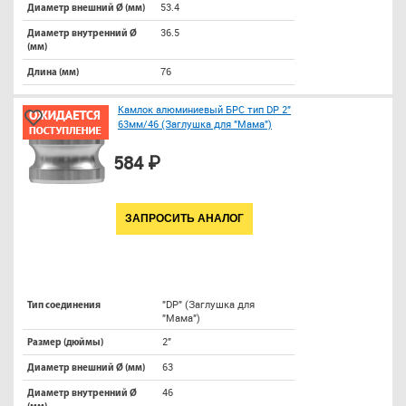
53.4
Диаметр внешний Ø (мм)
36.5
Диаметр внутренний Ø
(мм)
76
Длина (мм)
Камлок алюминиевый БРС тип DP 2"
63мм/46 (Заглушка для "Мама")
584 ₽
ЗАПРОСИТЬ АНАЛОГ
"DP" (Заглушка для
Тип соединения
"Мама")
2"
Размер (дюймы)
63
Диаметр внешний Ø (мм)
46
Диаметр внутренний Ø