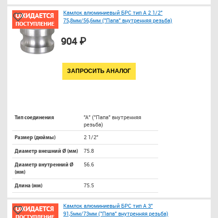
Камлок алюминиевый БРС тип A 2 1/2"
75,8мм/56,6мм ("Папа" внутренняя резьба)
904 ₽
ЗАПРОСИТЬ АНАЛОГ
"A" ("Папа" внутренняя
Тип соединения
резьба)
2 1/2"
Размер (дюймы)
75.8
Диаметр внешний Ø (мм)
56.6
Диаметр внутренний Ø
(мм)
75.5
Длина (мм)
Камлок алюминиевый БРС тип A 3"
91,5мм/73мм ("Папа" внутренняя резьба)