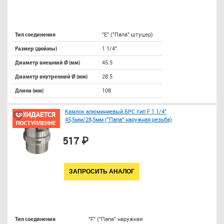
"E" ("Папа" штуцер)
Тип соединения
1 1/4"
Размер (дюймы)
45.5
Диаметр внешний Ø (мм)
28.5
Диаметр внутренний Ø (мм)
108
Длина (мм)
Камлок алюминиевый БРС тип F 1 1/4"
45,5мм/28,5мм ("Папа" наружная резьба)
517 ₽
ЗАПРОСИТЬ АНАЛОГ
"F" ("Папа" наружная
Тип соединения