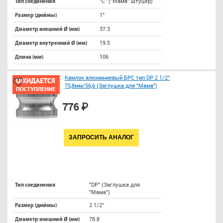
"C" ("Мама" штуцер)
Тип соединения
1"
Размер (дюймы)
37.3
Диаметр внешний Ø (мм)
19.5
Диаметр внутренний Ø (мм)
106
Длина (мм)
Камлок алюминиевый БРС тип DP 2 1/2"
75,8мм/56,6 (Заглушка для "Мама")
776 ₽
ЗАПРОСИТЬ АНАЛОГ
"DP" (Заглушка для
Тип соединения
"Мама")
2 1/2"
Размер (дюймы)
78.8
Диаметр внешний Ø (мм)