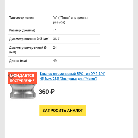
"A" ("Папа" внутренняя
Тип соединения
резьба)
1"
Размер (дюймы)
36.7
Диаметр внешний Ø (мм)
24
Диаметр внутренний Ø
(мм)
49
Длина (мм)
Камлок алюминиевый БРС тип DP 1 1/4"
45,5мм/28,5 (Заглушка для "Мама")
360 ₽
ЗАПРОСИТЬ АНАЛОГ