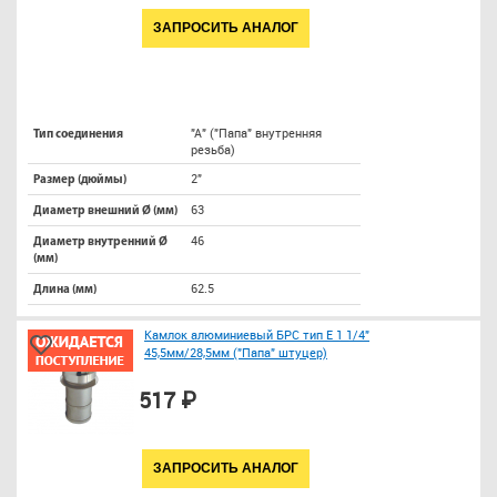
ЗАПРОСИТЬ АНАЛОГ
"A" ("Папа" внутренняя
Тип соединения
резьба)
2"
Размер (дюймы)
63
Диаметр внешний Ø (мм)
46
Диаметр внутренний Ø
(мм)
62.5
Длина (мм)
Камлок алюминиевый БРС тип E 1 1/4"
45,5мм/28,5мм ("Папа" штуцер)
517 ₽
ЗАПРОСИТЬ АНАЛОГ