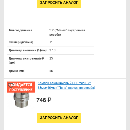
ЗАПРОСИТЬ АНАЛОГ
"D" ("Мама" внутренняя
Тип соединения
резьба)
1"
Размер (дюймы)
37.3
Диаметр внешний Ø (мм)
25
Диаметр внутренний Ø
(мм)
56
Длина (мм)
Камлок алюминиевый БРС тип F 2"
63мм/46мм ("Папа" наружная резьба)
746 ₽
ЗАПРОСИТЬ АНАЛОГ