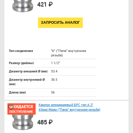
421 ₽
ЗАПРОСИТЬ АНАЛОГ
"A" ("Папа" внутренняя
Тип соединения
резьба)
1 1/2"
Размер (дюймы)
53.4
Диаметр внешний Ø (мм)
36.5
Диаметр внутренний Ø
(мм)
56
Длина (мм)
Камлок алюминиевый БРС тип A 2"
63мм/46мм ("Папа" внутренняя резьба)
485 ₽