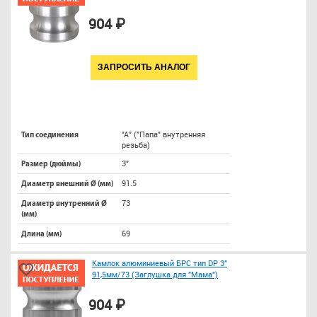
904 ₽
ЗАПРОСИТЬ АНАЛОГ
"A" ("Папа" внутренняя
Тип соединения
резьба)
3"
Размер (дюймы)
91.5
Диаметр внешний Ø (мм)
73
Диаметр внутренний Ø
(мм)
69
Длина (мм)
Камлок алюминиевый БРС тип DP 3"
91,5мм/73 (Заглушка для "Мама")
904 ₽