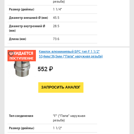
резьба)
1 1/4"
Размер (дюймы)
45.5
Диаметр внешний Ø (мм)
28.5
Диаметр внутренний Ø
(мм)
73.6
Длина (мм)
Камлок алюминиевый БРС тип F 1 1/2"
53,4мм/36,5мм ("Папа" наружная резьба)
552 ₽
ЗАПРОСИТЬ АНАЛОГ
"F" ("Папа" наружная
Тип соединения
резьба)
1 1/2"
Размер (дюймы)