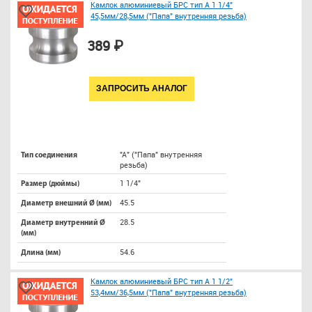
Камлок алюминиевый БРС тип A 1 1/4"
45,5мм/28,5мм ("Папа" внутренняя резьба)
389 ₽
ЗАПРОСИТЬ АНАЛОГ
"A" ("Папа" внутренняя
Тип соединения
резьба)
1 1/4"
Размер (дюймы)
45.5
Диаметр внешний Ø (мм)
28.5
Диаметр внутренний Ø
(мм)
54.6
Длина (мм)
Камлок алюминиевый БРС тип A 1 1/2"
53,4мм/36,5мм ("Папа" внутренняя резьба)