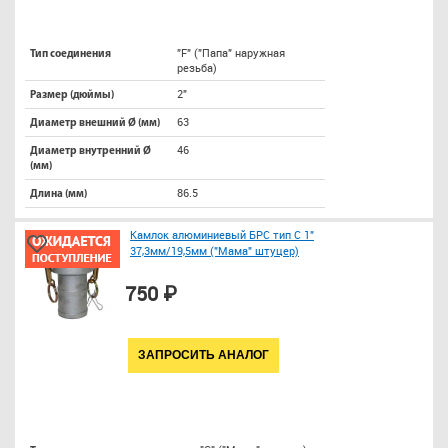
"F" ("Папа" наружная
Тип соединения
резьба)
2"
Размер (дюймы)
63
Диаметр внешний Ø (мм)
46
Диаметр внутренний Ø
(мм)
86.5
Длина (мм)
Камлок алюминиевый БРС тип C 1"
37,3мм/19,5мм ("Мама" штуцер)
750 ₽
ЗАПРОСИТЬ АНАЛОГ