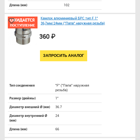
102
Длина (мм)
Камлок алюминиевый БРС тип F 1"
36,7мм/24мм ("Папа" наружная резьба)
360 ₽
ЗАПРОСИТЬ АНАЛОГ
"F" ("Папа" наружная
Тип соединения
резьба)
1"
Размер (дюймы)
36.7
Диаметр внешний Ø (мм)
24
Диаметр внутренний Ø
(мм)
66
Длина (мм)