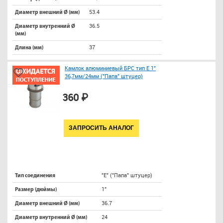
53.4
Диаметр внешний Ø (мм)
36.5
Диаметр внутренний Ø
(мм)
37
Длина (мм)
Камлок алюминиевый БРС тип E 1"
36,7мм/24мм ("Папа" штуцер)
360 ₽
ЗАПРОСИТЬ АНАЛОГ
"E" ("Папа" штуцер)
Тип соединения
1"
Размер (дюймы)
36.7
Диаметр внешний Ø (мм)
24
Диаметр внутренний Ø (мм)