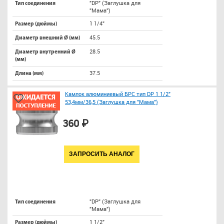
"DP" (Заглушка для
Тип соединения
"Мама")
1 1/4"
Размер (дюймы)
45.5
Диаметр внешний Ø (мм)
28.5
Диаметр внутренний Ø
(мм)
37.5
Длина (мм)
Камлок алюминиевый БРС тип DP 1 1/2"
53,4мм/36,5 (Заглушка для "Мама")
360 ₽
ЗАПРОСИТЬ АНАЛОГ
"DP" (Заглушка для
Тип соединения
"Мама")
1 1/2"
Размер (дюймы)