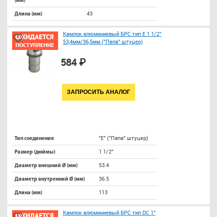
(мм)
43
Длина (мм)
Камлок алюминиевый БРС тип E 1 1/2"
53,4мм/36,5мм ("Папа" штуцер)
584 ₽
ЗАПРОСИТЬ АНАЛОГ
"E" ("Папа" штуцер)
Тип соединения
1 1/2"
Размер (дюймы)
53.4
Диаметр внешний Ø (мм)
36.5
Диаметр внутренний Ø (мм)
113
Длина (мм)
Камлок алюминиевый БРС тип DC 1"