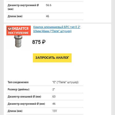
56.6
Диаметр внутренний Ø
(мм)
46
Длина (мм)
Камлок алюминиевый БРС тип E 2"
63мм/46мм ("Папа" штуцер)
875 ₽
ЗАПРОСИТЬ АНАЛОГ
"E" ("Папа" штуцер)
Тип соединения
2"
Размер (дюймы)
63
Диаметр внешний Ø (мм)
46
Диаметр внутренний Ø (мм)
131
Длина (мм)