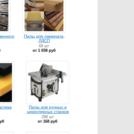
венного
Пилы для ламината,
ЛДСП
68 шт
б
от 1 658 руб
астика
Пилы для ручных и
циркулярных станков
288 шт
руб
от 168 руб