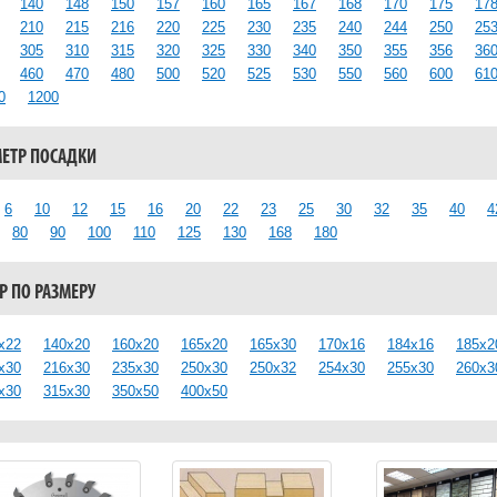
140
148
150
157
160
165
167
168
170
175
17
210
215
216
220
225
230
235
240
244
250
25
305
310
315
320
325
330
340
350
355
356
36
460
470
480
500
520
525
530
550
560
600
61
0
1200
ЕТР ПОСАДКИ
6
10
12
15
16
20
22
23
25
30
32
35
40
4
80
90
100
110
125
130
168
180
 ПО РАЗМЕРУ
x22
140x20
160x20
165x20
165x30
170x16
184x16
185x2
x30
216x30
235x30
250x30
250x32
254x30
255x30
260x3
x30
315x30
350x50
400x50