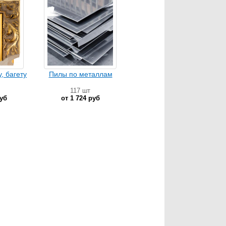
, багету
Пилы по металлам
117 шт
руб
от 1 724 руб