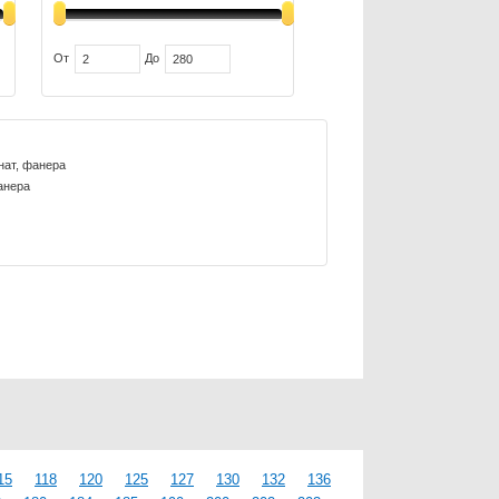
От
До
нат, фанера
анера
15
118
120
125
127
130
132
136