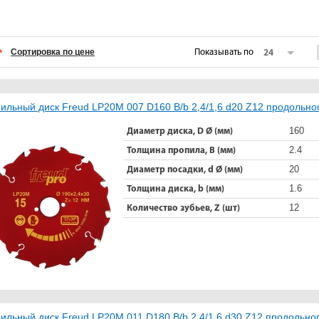
Сортировка по цене
Показывать по
24
ильный диск Freud LP20M 007 D160 B/b 2,4/1,6 d20 Z12 продольн
160
Диаметр диска, D Ø (мм)
2.4
Толщина пропила, B (мм)
20
Диаметр посадки, d Ø (мм)
1.6
Толщина диска, b (мм)
12
Количество зубьев, Z (шт)
ильный диск Freud LP20M 011 D180 B/b 2,4/1,6 d30 Z12 продольно