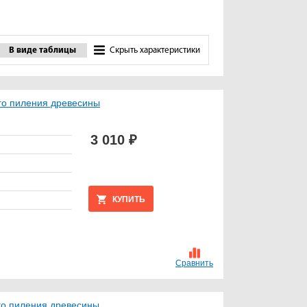
В виде таблицы
Скрыть характеристики
ого пиления древесины
3 010 ₽
КУПИТЬ
Сравнить
го пиления древесины