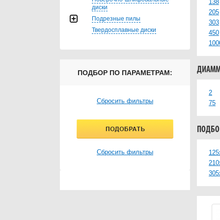
138
диски
205
Подрезные пилы
303
Твердосплавные диски
450
100
ДИАММ
ПОДБОР ПО ПАРАМЕТРАМ:
2
Сбросить фильтры
75
ПОДБОР
Сбросить фильтры
125
210
305