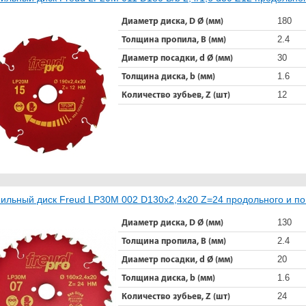
180
Диаметр диска, D Ø (мм)
2.4
Толщина пропила, B (мм)
30
Диаметр посадки, d Ø (мм)
1.6
Толщина диска, b (мм)
12
Количество зубьев, Z (шт)
ильный диск Freud LP30M 002 D130x2,4x20 Z=24 продольного и п
130
Диаметр диска, D Ø (мм)
2.4
Толщина пропила, B (мм)
20
Диаметр посадки, d Ø (мм)
1.6
Толщина диска, b (мм)
24
Количество зубьев, Z (шт)