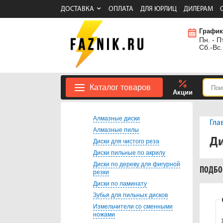
ДОСТАВКА
ОПЛАТА
ДЛЯ ЮРЛИЦ
ДИЛЕРАМ
График
Пн. - Пт
Сб.-Вс.
Каталог товаров
Акции
Алмазные диски
Гла
Алмазные пилы
Ди
Диски для чистого реза
Диски пильные по акрилу
Диски по дереву для фигурной
ПОДБО
резки
Диски по ламинату
Зубья для пильных дисков
Измельчители со сменными
ножами