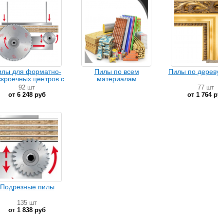
илы для форматно-
Пилы по всем
Пилы по дереву
скроечных центров с
материалам
ЧПУ
92 шт
77 шт
от 6 248 руб
от 1 764 
Подрезные пилы
135 шт
от 1 838 руб