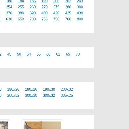
8
180
184
185
190
200
202
203
3
254
255
260
270
275
280
300
0
370
380
390
400
420
425
430
0
630
650
700
735
750
760
800
2
45
50
54
55
60
62
65
70
0
190x20
190x16
190x30
200x32
0
280x32
300x30
300x32
305x25