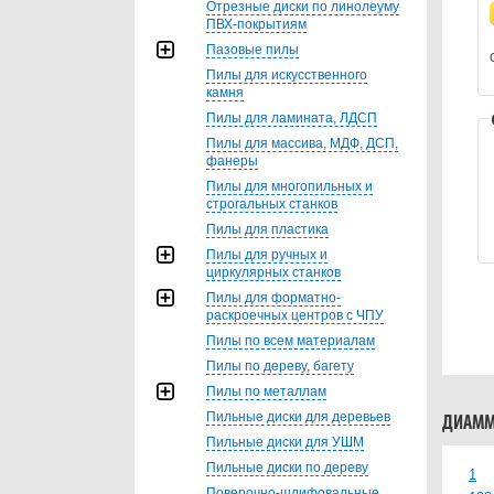
Отрезные диски по линолеуму
ПВХ-покрытиям
Пазовые пилы
Пилы для искусственного
камня
Пилы для ламината, ЛДСП
Пилы для массива, МДФ, ДСП,
фанеры
Пилы для многопильных и
строгальных станков
Пилы для пластика
Пилы для ручных и
циркулярных станков
Пилы для форматно-
раскроечных центров с ЧПУ
Пилы по всем материалам
Пилы по дереву, багету
Пилы по металлам
Пильные диски для деревьев
ДИАММ
Пильные диски для УШМ
Пильные диски по дереву
1
Поверочно-шлифовальные