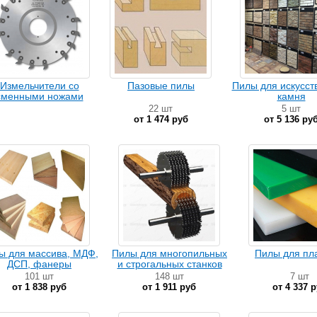
Измельчители со
Пазовые пилы
Пилы для искусст
сменными ножами
камня
22 шт
5 шт
от 1 474 руб
от 5 136 ру
ы для массива, МДФ,
Пилы для многопильных
Пилы для пл
ДСП, фанеры
и строгальных станков
101 шт
148 шт
7 шт
от 1 838 руб
от 1 911 руб
от 4 337 