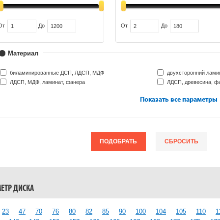
От
До
От
До
Материал
биламинированные ДСП, ЛДСП, МДФ
двухсторонний лами
ЛДСП, МДФ, ламинат, фанера
ЛДСП, древесина, ф
Показать все параметры
ПОДОБРАТЬ
СБРОСИТЬ
ЕТР ДИСКА
23
47
70
76
80
82
85
90
100
104
105
110
1