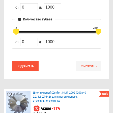
От
До
Количество зубьев
2
280
От
До
ПОДОБРАТЬ
СБРОСИТЬ
Диск пильный Zenfort HM1 2002 (200x40
sale
2,2/1.6 Z16+2) для многопильного,
строгального станка
Акция
-11%