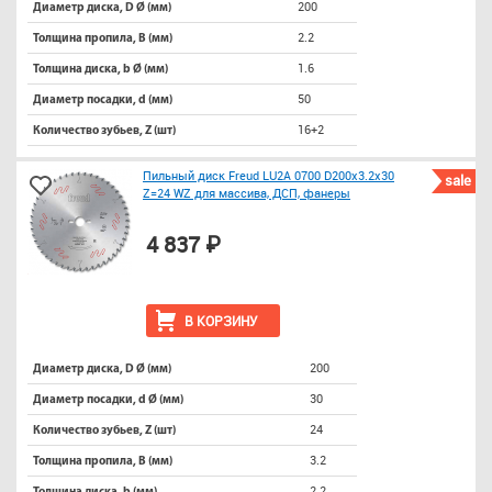
200
Диаметр диска, D Ø (мм)
2.2
Толщина пропила, B (мм)
1.6
Толщина диска, b Ø (мм)
50
Диаметр посадки, d (мм)
16+2
Количество зубьев, Z (шт)
Пильный диск Freud LU2A 0700 D200x3.2x30
sale
Z=24 WZ для массива, ДСП, фанеры
4 837 ₽
В КОРЗИНУ
200
Диаметр диска, D Ø (мм)
30
Диаметр посадки, d Ø (мм)
24
Количество зубьев, Z (шт)
3.2
Толщина пропила, B (мм)
2.2