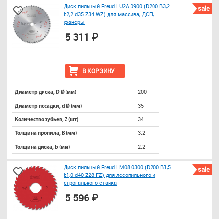
Диск пильный Freud LU2A 0900 (D200 B3,2
sale
b2,2 d35 Z34 WZ) для массива, ДСП,
фанеры
5 311 ₽
В КОРЗИНУ
200
Диаметр диска, D Ø (мм)
35
Диаметр посадки, d Ø (мм)
34
Количество зубьев, Z (шт)
3.2
Толщина пропила, B (мм)
2.2
Толщина диска, b (мм)
Диск пильный Freud LM08 0300 (D200 B1,5
sale
b1,0 d40 Z28 FZ) для лесопильного и
строгального станка
5 596 ₽