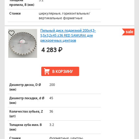
Толщина
пропила, B (мм)
циркулярные, горизонтальные/
Станки
вертикальные форматные
Пильный диск подрезной 200x4,3-
sale
5,5x3,2x45 z36 RED SAMURAI для
раскроечных центров
4 283 ₽
В КОРЗИНУ
200
Диаметр диска, D Ø
(мм)
45
Диаметр посадки, d Ø
(мм)
36
Количество зубьев, Z
(шт)
3.2
Толщина зуба мин. B
(мм)
форматные, центры,
Станки