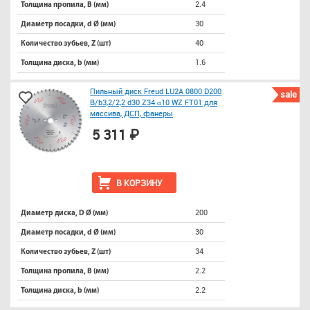
2.4
Толщина пропила, B (мм)
30
Диаметр посадки, d Ø (мм)
40
Количество зубьев, Z (шт)
1.6
Толщина диска, b (мм)
Пильный диск Freud LU2A 0800 D200
sale
B/b3,2/2,2 d30 Z34 α10 WZ FT01 для
массива, ДСП, фанеры
5 311 ₽
В КОРЗИНУ
200
Диаметр диска, D Ø (мм)
30
Диаметр посадки, d Ø (мм)
34
Количество зубьев, Z (шт)
2.2
Толщина пропила, B (мм)
2.2
Толщина диска, b (мм)