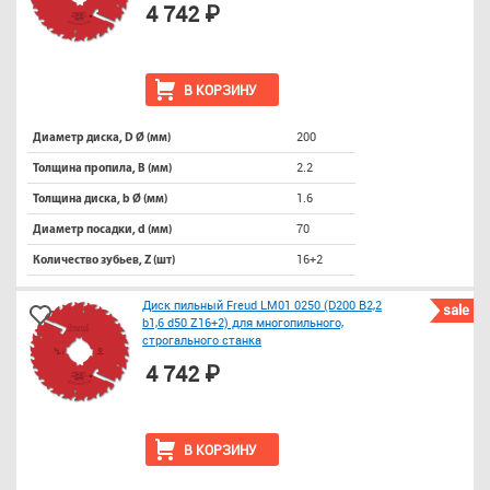
4 742 ₽
В КОРЗИНУ
200
Диаметр диска, D Ø (мм)
2.2
Толщина пропила, B (мм)
1.6
Толщина диска, b Ø (мм)
70
Диаметр посадки, d (мм)
16+2
Количество зубьев, Z (шт)
Диск пильный Freud LM01 0250 (D200 B2,2
sale
b1,6 d50 Z16+2) для многопильного,
строгального станка
4 742 ₽
В КОРЗИНУ