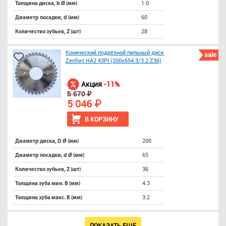
1.0
Толщина диска, b Ø (мм)
60
Диаметр посадки, d (мм)
28
Количество зубьев, Z (шт)
Конический подрезной пильный диск
sale
Zenfort HА2 43PI (200х654.3/3.2 Z36)
Акция
-11%
5 670 ₽
5 046 ₽
В КОРЗИНУ
200
Диаметр диска, D Ø (мм)
65
Диаметр посадки, d Ø (мм)
36
Количество зубьев, Z (шт)
4.3
Толщина зуба мин. B (мм)
3.2
Толщина зуба макс. B (мм)
ПОКАЗАТЬ ЕЩЕ