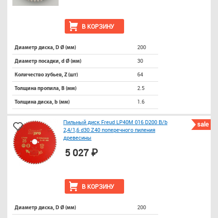
В КОРЗИНУ
200
Диаметр диска, D Ø (мм)
30
Диаметр посадки, d Ø (мм)
64
Количество зубьев, Z (шт)
2.5
Толщина пропила, B (мм)
1.6
Толщина диска, b (мм)
Пильный диск Freud LP40M 016 D200 B/b
sale
2,4/1,6 d30 Z40 поперечного пиления
древесины
5 027 ₽
В КОРЗИНУ
200
Диаметр диска, D Ø (мм)