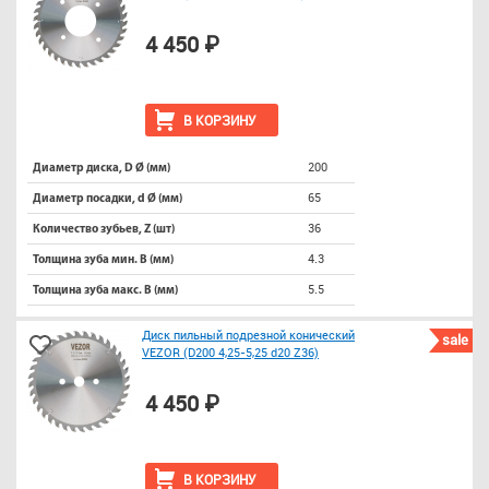
4 450 ₽
В КОРЗИНУ
200
Диаметр диска, D Ø (мм)
65
Диаметр посадки, d Ø (мм)
36
Количество зубьев, Z (шт)
4.3
Толщина зуба мин. B (мм)
5.5
Толщина зуба макс. B (мм)
Диск пильный подрезной конический
sale
VEZOR (D200 4,25-5,25 d20 Z36)
4 450 ₽
В КОРЗИНУ