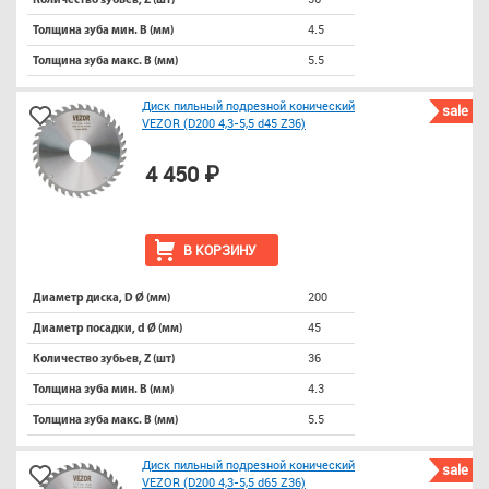
Количество зубьев, Z (шт)
4.5
Толщина зуба мин. B (мм)
5.5
Толщина зуба макс. B (мм)
Диск пильный подрезной конический
sale
VEZOR (D200 4,3-5,5 d45 Z36)
4 450 ₽
В КОРЗИНУ
200
Диаметр диска, D Ø (мм)
45
Диаметр посадки, d Ø (мм)
36
Количество зубьев, Z (шт)
4.3
Толщина зуба мин. B (мм)
5.5
Толщина зуба макс. B (мм)
Диск пильный подрезной конический
sale
VEZOR (D200 4,3-5,5 d65 Z36)