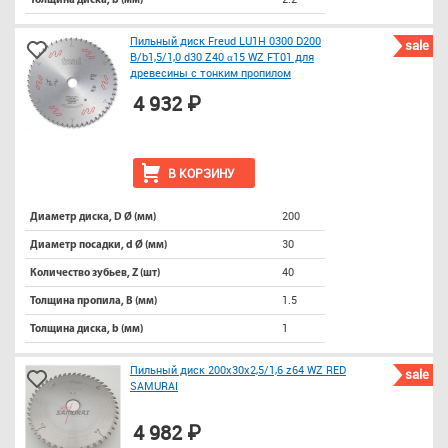
Толщина диска, b (мм)
Пильный диск Freud LU1H 0300 D200
sale
B/b1,5/1,0 d30 Z40 α15 WZ FT01 для
древесины с тонким пропилом
4 932 ₽
В КОРЗИНУ
200
Диаметр диска, D Ø (мм)
30
Диаметр посадки, d Ø (мм)
40
Количество зубьев, Z (шт)
1.5
Толщина пропила, B (мм)
1
Толщина диска, b (мм)
Пильный диск 200х30х2,5/1,6 z64 WZ RED
sale
SAMURAI
4 982 ₽