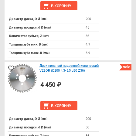
В КОРЗИНУ
200
Диаметр диска, D Ø (мм)
45
Диаметр посадки, d Ø (мм)
36
Количество зубьев, Z (шт)
4.7
Толщина зуба мин. B (мм)
5.9
Толщина зуба макс. B (мм)
Диск пильный подрезной конический
sale
VEZOR (D200 4,3-5,5 d50 Z36)
4 450 ₽
В КОРЗИНУ
200
Диаметр диска, D Ø (мм)
50
Диаметр посадки, d Ø (мм)
36