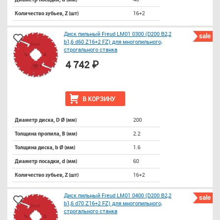
Диаметр посадки, d (мм)
16+2
Количество зубьев, Z (шт)
Диск пильный Freud LM01 0300 (D200 B2,2
sale
b1,6 d60 Z16+2 FZ) для многопильного,
строгального станка
4 742 ₽
В КОРЗИНУ
200
Диаметр диска, D Ø (мм)
2.2
Толщина пропила, B (мм)
1.6
Толщина диска, b Ø (мм)
60
Диаметр посадки, d (мм)
16+2
Количество зубьев, Z (шт)
Диск пильный Freud LM01 0400 (D200 B2,2
sale
b1,6 d70 Z16+2 FZ) для многопильного,
строгального станка