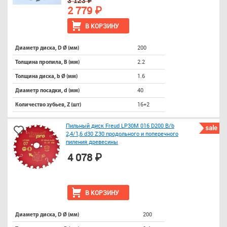
3 123 ₽
2 779 ₽
В КОРЗИНУ
200
Диаметр диска, D Ø (мм)
2.2
Толщина пропила, B (мм)
1.6
Толщина диска, b Ø (мм)
40
Диаметр посадки, d (мм)
16+2
Количество зубьев, Z (шт)
Пильный диск Freud LP30M 016 D200 B/b
sale
2,4/1,6 d30 Z30 продольного и поперечного
пиления древесины
4 078 ₽
В КОРЗИНУ
200
Диаметр диска, D Ø (мм)