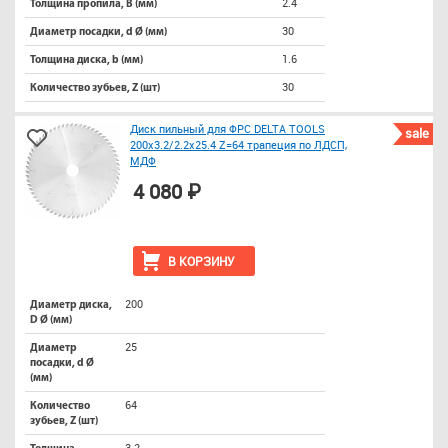
2.4
Толщина пропила, B (мм)
30
Диаметр посадки, d Ø (мм)
1.6
Толщина диска, b (мм)
30
Количество зубьев, Z (шт)
Диск пильный для ФРС DELTA TOOLS
sale
200x3.2/2.2x25.4 Z=64 трапеция по ЛДСП,
МДФ
4 080 ₽
В КОРЗИНУ
200
Диаметр диска,
D Ø (мм)
25
Диаметр
посадки, d Ø
(мм)
64
Количество
зубьев, Z (шт)
3.2