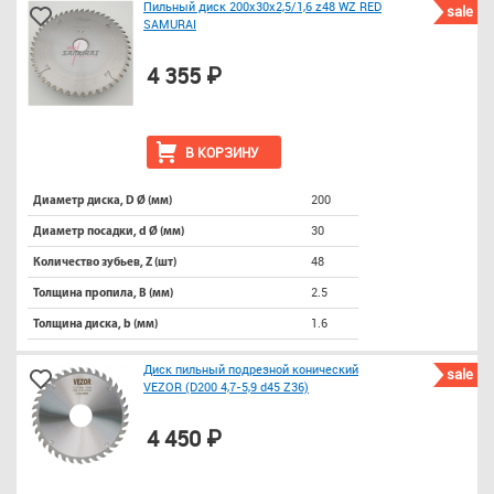
Пильный диск 200х30х2,5/1,6 z48 WZ RED
sale
SAMURAI
4 355 ₽
В КОРЗИНУ
200
Диаметр диска, D Ø (мм)
30
Диаметр посадки, d Ø (мм)
48
Количество зубьев, Z (шт)
2.5
Толщина пропила, B (мм)
1.6
Толщина диска, b (мм)
Диск пильный подрезной конический
sale
VEZOR (D200 4,7-5,9 d45 Z36)
4 450 ₽