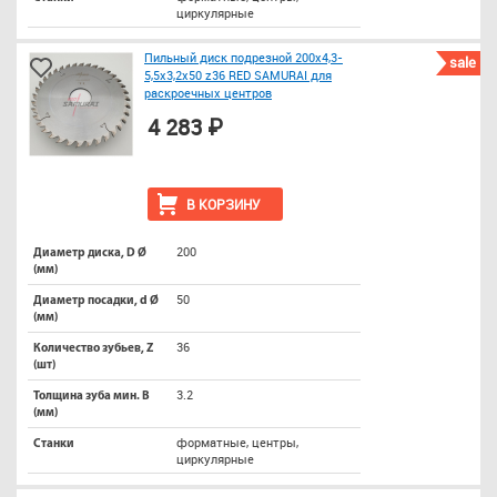
циркулярные
Пильный диск подрезной 200x4,3-
sale
5,5x3,2x50 z36 RED SAMURAI для
раскроечных центров
4 283 ₽
В КОРЗИНУ
200
Диаметр диска, D Ø
(мм)
50
Диаметр посадки, d Ø
(мм)
36
Количество зубьев, Z
(шт)
3.2
Толщина зуба мин. B
(мм)
форматные, центры,
Станки
циркулярные