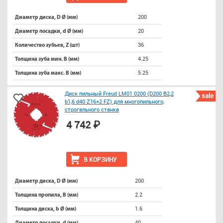
200
Диаметр диска, D Ø (мм)
20
Диаметр посадки, d Ø (мм)
36
Количество зубьев, Z (шт)
4.25
Толщина зуба мин. B (мм)
5.25
Толщина зуба макс. B (мм)
Диск пильный Freud LM01 0200 (D200 B2,2
sale
b1,6 d40 Z16+2 FZ) для многопильного,
строгального станка
4 742 ₽
В КОРЗИНУ
200
Диаметр диска, D Ø (мм)
2.2
Толщина пропила, B (мм)
1.6
Толщина диска, b Ø (мм)
40