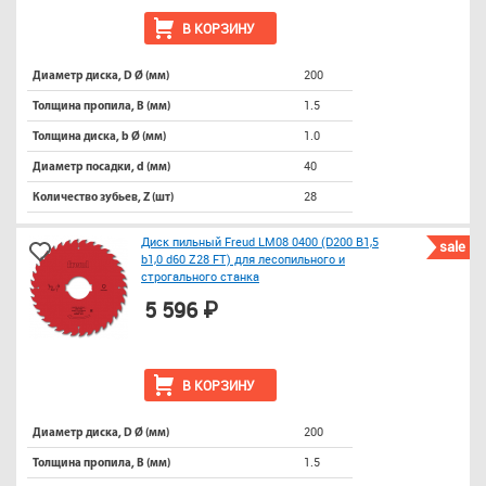
В КОРЗИНУ
200
Диаметр диска, D Ø (мм)
1.5
Толщина пропила, B (мм)
1.0
Толщина диска, b Ø (мм)
40
Диаметр посадки, d (мм)
28
Количество зубьев, Z (шт)
Диск пильный Freud LM08 0400 (D200 B1,5
sale
b1,0 d60 Z28 FT) для лесопильного и
строгального станка
5 596 ₽
В КОРЗИНУ
200
Диаметр диска, D Ø (мм)
1.5
Толщина пропила, B (мм)