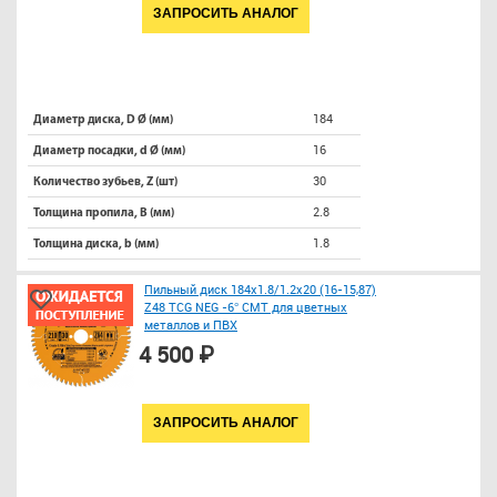
ЗАПРОСИТЬ АНАЛОГ
184
Диаметр диска, D Ø (мм)
16
Диаметр посадки, d Ø (мм)
30
Количество зубьев, Z (шт)
2.8
Толщина пропила, B (мм)
1.8
Толщина диска, b (мм)
Пильный диск 184x1.8/1.2x20 (16-15,87)
Z48 TCG NEG -6° CMT для цветных
металлов и ПВХ
4 500 ₽
ЗАПРОСИТЬ АНАЛОГ