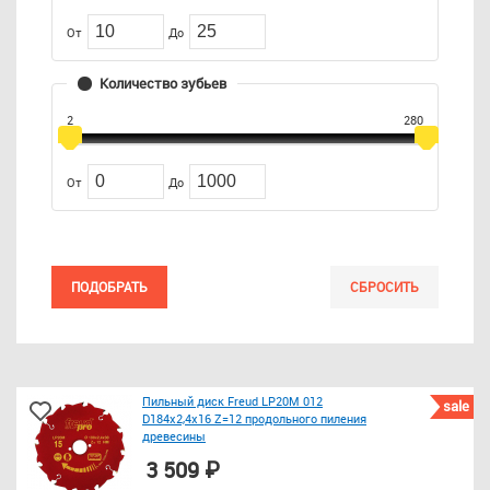
От
До
Количество зубьев
2
280
От
До
ПОДОБРАТЬ
СБРОСИТЬ
Пильный диск Freud LP20M 012
sale
D184x2,4x16 Z=12 продольного пиления
древесины
3 509 ₽