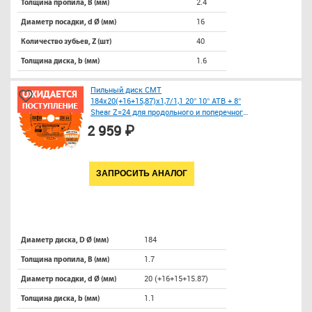
2.4
Толщина пропила, B (мм)
16
Диаметр посадки, d Ø (мм)
40
Количество зубьев, Z (шт)
1.6
Толщина диска, b (мм)
Пильный диск СМТ
184x20(+16+15,87)x1,7/1,1 20° 10° ATB + 8°
Shear Z=24 для продольного и поперечного
реза дерева
2 959 ₽
ЗАПРОСИТЬ АНАЛОГ
184
Диаметр диска, D Ø (мм)
1.7
Толщина пропила, B (мм)
20 (+16+15+15.87)
Диаметр посадки, d Ø (мм)
1.1
Толщина диска, b (мм)