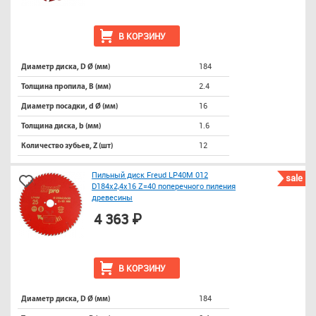
В КОРЗИНУ
184
Диаметр диска, D Ø (мм)
2.4
Толщина пропила, B (мм)
16
Диаметр посадки, d Ø (мм)
1.6
Толщина диска, b (мм)
12
Количество зубьев, Z (шт)
Пильный диск Freud LP40M 012
sale
D184x2,4x16 Z=40 поперечного пиления
древесины
4 363 ₽
В КОРЗИНУ
184
Диаметр диска, D Ø (мм)