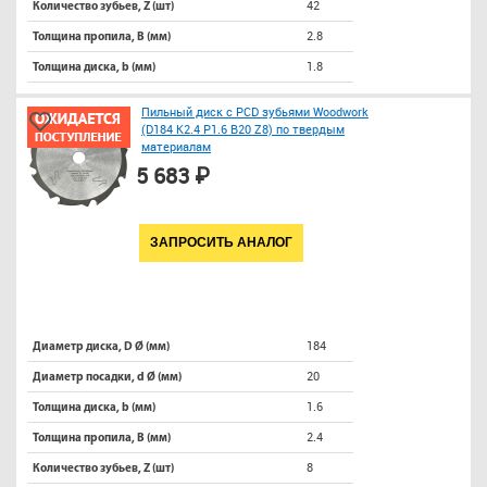
42
Количество зубьев, Z (шт)
2.8
Толщина пропила, B (мм)
1.8
Толщина диска, b (мм)
Пильный диск с PCD зубьями Woodwork
(D184 K2.4 P1.6 B20 Z8) по твердым
материалам
5 683 ₽
ЗАПРОСИТЬ АНАЛОГ
184
Диаметр диска, D Ø (мм)
20
Диаметр посадки, d Ø (мм)
1.6
Толщина диска, b (мм)
2.4
Толщина пропила, B (мм)
8
Количество зубьев, Z (шт)