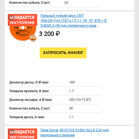
24
Количество зубьев, Z (шт)
Пильный тонкий диск СМТ
184x20(+16+15,87)x1,7/1,1 18° 10° ATB + 8°
SHEAR Z=40 для поперечного реза
древесины, фанеры
3 200 ₽
ЗАПРОСИТЬ АНАЛОГ
184
Диаметр диска, D Ø (мм)
1.7
Толщина пропила, B (мм)
20(+16+15.87)
Диаметр посадки, d Ø (мм)
40
Количество зубьев, Z (шт)
1.1
Толщина диска, b (мм)
Пила Dimar 9010131E D184x16x2,8 Z24 для
продольного пиления