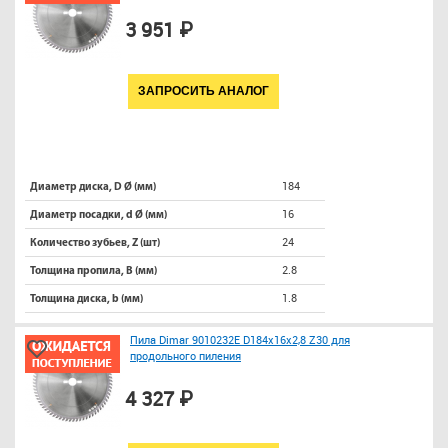
3 951 ₽
ЗАПРОСИТЬ АНАЛОГ
184
Диаметр диска, D Ø (мм)
16
Диаметр посадки, d Ø (мм)
24
Количество зубьев, Z (шт)
2.8
Толщина пропила, B (мм)
1.8
Толщина диска, b (мм)
Пила Dimar 9010232E D184x16x2,8 Z30 для
продольного пиления
4 327 ₽