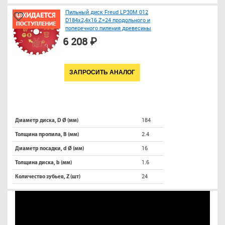
Пильный диск Freud LP30M 012
D184х2,4х16 Z=24 продольного и
поперечного пиления древесины
6 208 ₽
ЗАПРОСИТЬ АНАЛОГ
184
Диаметр диска, D Ø (мм)
2.4
Толщина пропила, B (мм)
16
Диаметр посадки, d Ø (мм)
1.6
Толщина диска, b (мм)
24
Количество зубьев, Z (шт)