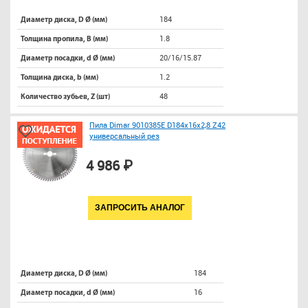
184
Диаметр диска, D Ø (мм)
1.8
Толщина пропила, B (мм)
20/16/15.87
Диаметр посадки, d Ø (мм)
1.2
Толщина диска, b (мм)
48
Количество зубьев, Z (шт)
Пила Dimar 9010385E D184x16x2,8 Z42
универсальный рез
4 986 ₽
ЗАПРОСИТЬ АНАЛОГ
184
Диаметр диска, D Ø (мм)
16
Диаметр посадки, d Ø (мм)