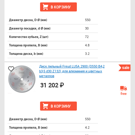
В КОРЗИНУ
550
Диаметр диска, D Ø (мм)
30
Диаметр посадки, d Ø (мм)
72
Количество зубьев, Z (шт)
4.8
Толщина пропила, B (мм)
3.2
Толщина диска, b (мм)
Диск пильный Freud LU5A 2900 (D550 B4,2
sale
b3,5 d30 Z132) для алюминия и цветных
металлов
31 202 ₽
free
В КОРЗИНУ
550
Диаметр диска, D Ø (мм)
4.2
Толщина пропила, B (мм)