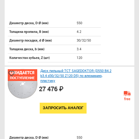
550
Диаметр диска, D Ø (мм)
4.2
Толщина пропила, B (мм)
30/32/50
Диаметр посадки, d Ø (мм)
3.4
Толщина диска, b (мм)
120
Количество зубьев, Z (шт)
Диск пильный TCT SAGEDOKTOR (D550 B4.2
b3.4 d30/32/50 Z120 D5) по алюминию,
пластику
27 476 ₽
free
ЗАПРОСИТЬ АНАЛОГ
550
Диаметр диска, D Ø (мм)