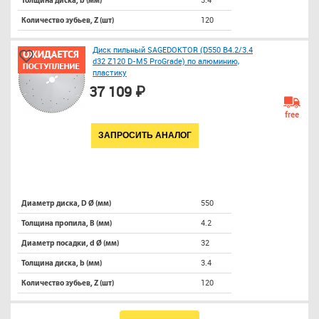
Толщина диска, b (мм)
120
Количество зубьев, Z (шт)
Диск пильный SAGEDOKTOR (D550 B4.2/3.4
d32 Z120 D-M5 ProGrade) по алюминию,
пластику
37 109 ₽
free
ЗАПРОСИТЬ АНАЛОГ
550
Диаметр диска, D Ø (мм)
4.2
Толщина пропила, B (мм)
32
Диаметр посадки, d Ø (мм)
3.4
Толщина диска, b (мм)
120
Количество зубьев, Z (шт)