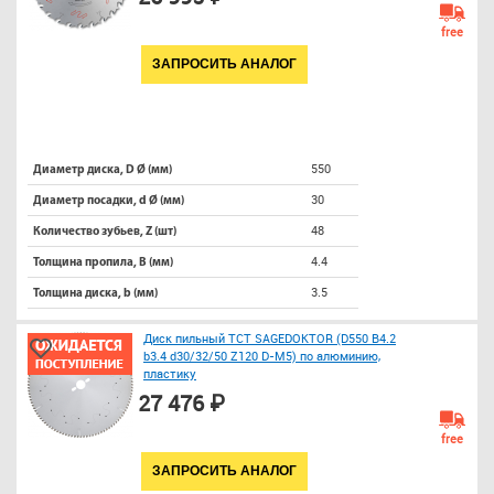
free
ЗАПРОСИТЬ АНАЛОГ
550
Диаметр диска, D Ø (мм)
30
Диаметр посадки, d Ø (мм)
48
Количество зубьев, Z (шт)
4.4
Толщина пропила, B (мм)
3.5
Толщина диска, b (мм)
Диск пильный TCT SAGEDOKTOR (D550 B4.2
b3.4 d30/32/50 Z120 D-M5) по алюминию,
пластику
27 476 ₽
free
ЗАПРОСИТЬ АНАЛОГ