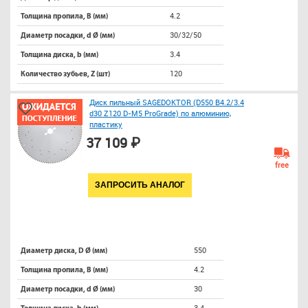
4.2
Толщина пропила, B (мм)
30/32/50
Диаметр посадки, d Ø (мм)
3.4
Толщина диска, b (мм)
120
Количество зубьев, Z (шт)
Диск пильный SAGEDOKTOR (D550 B4.2/3.4
d30 Z120 D-M5 ProGrade) по алюминию,
пластику
37 109 ₽
free
ЗАПРОСИТЬ АНАЛОГ
550
Диаметр диска, D Ø (мм)
4.2
Толщина пропила, B (мм)
30
Диаметр посадки, d Ø (мм)
3.4