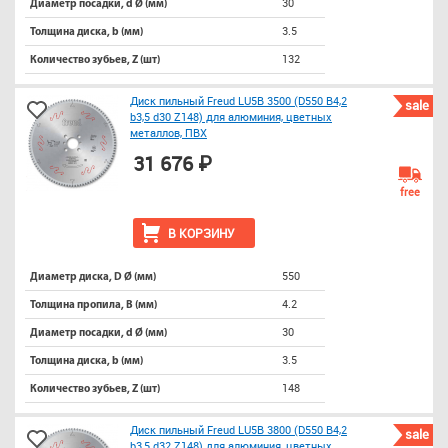
30
Диаметр посадки, d Ø (мм)
3.5
Толщина диска, b (мм)
132
Количество зубьев, Z (шт)
Диск пильный Freud LU5B 3500 (D550 B4,2
sale
b3,5 d30 Z148) для алюминия, цветных
металлов, ПВХ
31 676 ₽
free
В КОРЗИНУ
550
Диаметр диска, D Ø (мм)
4.2
Толщина пропила, B (мм)
30
Диаметр посадки, d Ø (мм)
3.5
Толщина диска, b (мм)
148
Количество зубьев, Z (шт)
Диск пильный Freud LU5B 3800 (D550 B4,2
sale
b3,5 d32 Z148) для алюминия, цветных