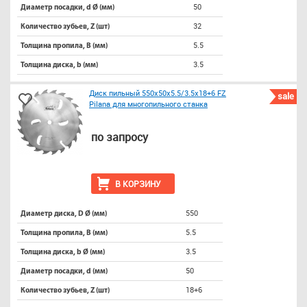
50
Диаметр посадки, d Ø (мм)
32
Количество зубьев, Z (шт)
5.5
Толщина пропила, B (мм)
3.5
Толщина диска, b (мм)
Диск пильный 550х50х5.5/3.5х18+6 FZ
sale
Pilana для многопильного станка
по запросу
В КОРЗИНУ
550
Диаметр диска, D Ø (мм)
5.5
Толщина пропила, B (мм)
3.5
Толщина диска, b Ø (мм)
50
Диаметр посадки, d (мм)
18+6
Количество зубьев, Z (шт)