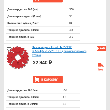
550
Диаметр диска, D Ø (мм)
30
Диаметр посадки, d Ø (мм)
84
Количество зубьев, Z (шт)
4.8
Толщина пропила, B (мм)
3.5
Толщина диска, b (мм)
Пильный диск Freud LM05 3500
sale
D550x4,8x50 Z=28+6 FT для многопильного
станка
32 340 ₽
free
В КОРЗИНУ
550
Диаметр диска, D Ø (мм)
4.8
Толщина пропила, B (мм)
3.5
Толщина диска, b Ø (мм)