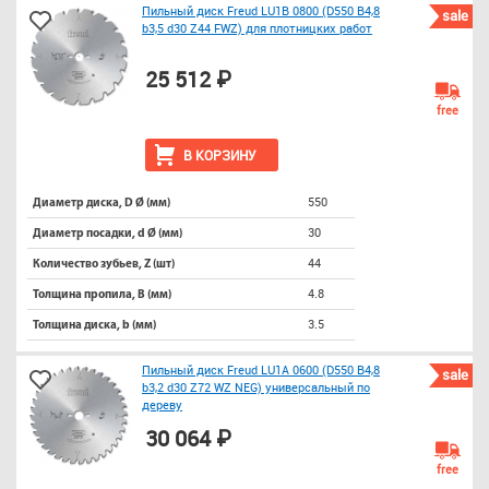
Пильный диск Freud LU1B 0800 (D550 B4,8
sale
b3,5 d30 Z44 FWZ) для плотницких работ
25 512 ₽
free
В КОРЗИНУ
550
Диаметр диска, D Ø (мм)
30
Диаметр посадки, d Ø (мм)
44
Количество зубьев, Z (шт)
4.8
Толщина пропила, B (мм)
3.5
Толщина диска, b (мм)
Пильный диск Freud LU1A 0600 (D550 B4,8
sale
b3,2 d30 Z72 WZ NEG) универсальный по
дереву
30 064 ₽
free