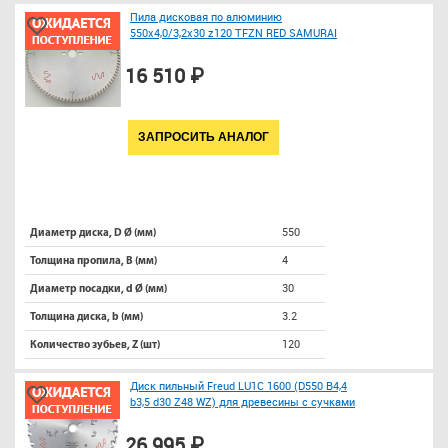
Пила дисковая по алюминию
550х4,0/3,2х30 z120 TFZN RED SAMURAI
16 510 ₽
ЗАПРОСИТЬ АНАЛОГ
550
Диаметр диска, D Ø (мм)
4
Толщина пропила, B (мм)
30
Диаметр посадки, d Ø (мм)
3.2
Толщина диска, b (мм)
120
Количество зубьев, Z (шт)
Диск пильный Freud LU1C 1600 (D550 B4,4
b3,5 d30 Z48 WZ) для древесины с сучками
26 995 ₽