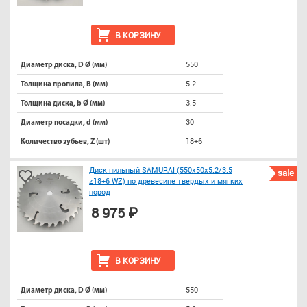
В КОРЗИНУ
550
Диаметр диска, D Ø (мм)
5.2
Толщина пропила, B (мм)
3.5
Толщина диска, b Ø (мм)
30
Диаметр посадки, d (мм)
18+6
Количество зубьев, Z (шт)
Диск пильный SAMURAI (550х50х5.2/3.5
sale
z18+6 WZ) по древесине твердых и мягких
пород
8 975 ₽
В КОРЗИНУ
550
Диаметр диска, D Ø (мм)