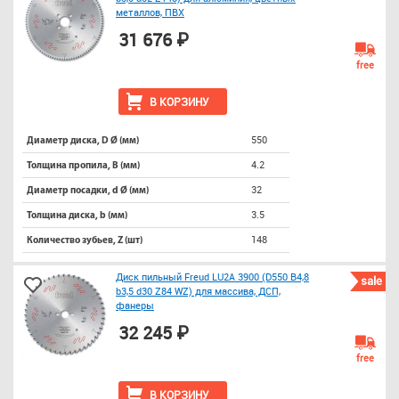
металлов, ПВХ
31 676 ₽
free
В КОРЗИНУ
550
Диаметр диска, D Ø (мм)
4.2
Толщина пропила, B (мм)
32
Диаметр посадки, d Ø (мм)
3.5
Толщина диска, b (мм)
148
Количество зубьев, Z (шт)
Диск пильный Freud LU2A 3900 (D550 B4,8
sale
b3,5 d30 Z84 WZ) для массива, ДСП,
фанеры
32 245 ₽
free
В КОРЗИНУ