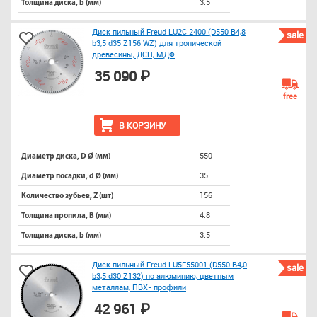
3.5
Толщина диска, b (мм)
Диск пильный Freud LU2C 2400 (D550 B4,8
sale
b3,5 d35 Z156 WZ) для тропической
древесины, ДСП, МДФ
35 090 ₽
free
В КОРЗИНУ
550
Диаметр диска, D Ø (мм)
35
Диаметр посадки, d Ø (мм)
156
Количество зубьев, Z (шт)
4.8
Толщина пропила, B (мм)
3.5
Толщина диска, b (мм)
Диск пильный Freud LU5F55001 (D550 B4,0
sale
b3,5 d30 Z132) по алюминию, цветным
металлам, ПВХ- профили
42 961 ₽