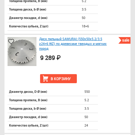
5.2
Толщина пропила, B (мм)
3.5
Толщина диска, b Ø (мм)
50
Диаметр посадки, d (мм)
18+6
Количество зубьев, Z (шт)
Диск пильный SAMURAI (550х50х5.2/3.5
sale
z24+6 WZ) по древесине твердых и мягких
пород
9 289 ₽
В КОРЗИНУ
550
Диаметр диска, D Ø (мм)
5.2
Толщина пропила, B (мм)
3.5
Толщина диска, b Ø (мм)
50
Диаметр посадки, d (мм)
24
Количество зубьев, Z (шт)