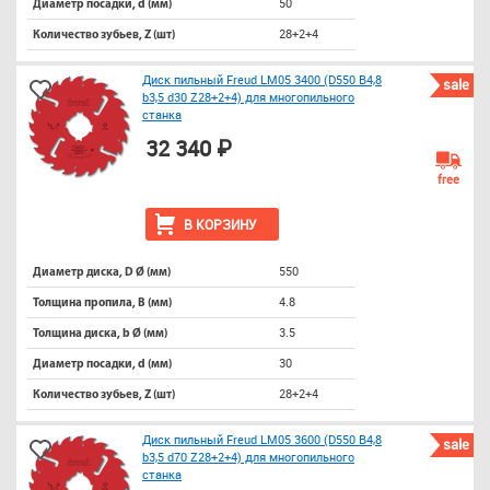
50
Диаметр посадки, d (мм)
28+2+4
Количество зубьев, Z (шт)
Диск пильный Freud LM05 3400 (D550 B4,8
sale
b3,5 d30 Z28+2+4) для многопильного
станка
32 340 ₽
free
В КОРЗИНУ
550
Диаметр диска, D Ø (мм)
4.8
Толщина пропила, B (мм)
3.5
Толщина диска, b Ø (мм)
30
Диаметр посадки, d (мм)
28+2+4
Количество зубьев, Z (шт)
Диск пильный Freud LM05 3600 (D550 B4,8
sale
b3,5 d70 Z28+2+4) для многопильного
станка