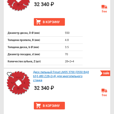
32 340 ₽
free
В КОРЗИНУ
550
Диаметр диска, D Ø (мм)
4.8
Толщина пропила, B (мм)
3.5
Толщина диска, b Ø (мм)
70
Диаметр посадки, d (мм)
28+2+4
Количество зубьев, Z (шт)
Диск пильный Freud LM05 3700 (D550 B4,8
sale
b3,5 d80 Z28+2+4) для многопильного
станка
32 340 ₽
free
В КОРЗИНУ