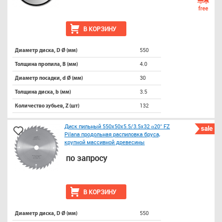
free
В КОРЗИНУ
550
Диаметр диска, D Ø (мм)
4.0
Толщина пропила, B (мм)
30
Диаметр посадки, d Ø (мм)
3.5
Толщина диска, b (мм)
132
Количество зубьев, Z (шт)
Диск пильный 550х50х5.5/3.5х32 α20° FZ
sale
Pilana продольная распиловка бруса,
крупной массивной древесины
по запросу
В КОРЗИНУ
550
Диаметр диска, D Ø (мм)