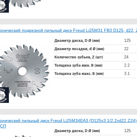
онический подрезной пильный диск Freud Li25M31 FB3 D125, d22, 
125
Диаметр диска, D Ø (мм)
22
Диаметр посадки, d Ø (мм)
24
Количество зубьев, Z (шт)
2.2
Толщина зуба мин. B (мм)
3.1
Толщина зуба макс. B (мм)
онический пильный диск Freud Li25M34EA3 (D125x3.1/2.2xd22 Z24
ДСП
125
Диаметр диска, D Ø (мм)