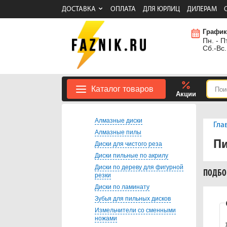
ДОСТАВКА
ОПЛАТА
ДЛЯ ЮРЛИЦ
ДИЛЕРАМ
График
Пн. - Пт
Сб.-Вс.
Каталог товаров
Акции
Алмазные диски
Гла
Алмазные пилы
Пи
Диски для чистого реза
Диски пильные по акрилу
Диски по дереву для фигурной
ПОДБО
резки
Диски по ламинату
Зубья для пильных дисков
Измельчители со сменными
ножами