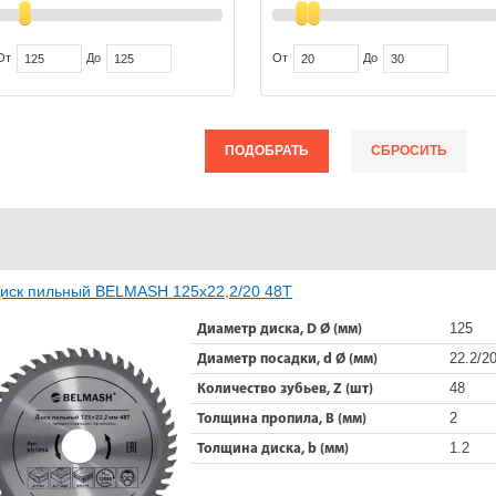
От
До
От
До
ПОДОБРАТЬ
СБРОСИТЬ
иск пильный BELMASH 125х22,2/20 48Т
125
Диаметр диска, D Ø (мм)
22.2/2
Диаметр посадки, d Ø (мм)
48
Количество зубьев, Z (шт)
2
Толщина пропила, B (мм)
1.2
Толщина диска, b (мм)