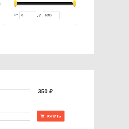
От
До
350 ₽
0
КУПИТЬ