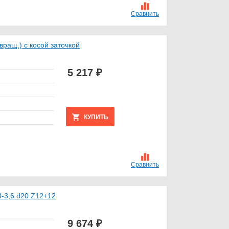
Сравнить
ращ.) с косой заточкой
5 217 ₽
КУПИТЬ
Сравнить
8-3,6 d20 Z12+12
9 674 ₽