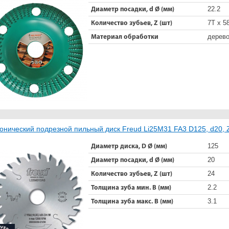
22.2
Диаметр посадки, d Ø (мм)
7Т x 5
Количество зубьев, Z (шт)
дерев
Материал обработки
онический подрезной пильный диск Freud Li25M31 FA3 D125, d20, 
125
Диаметр диска, D Ø (мм)
20
Диаметр посадки, d Ø (мм)
24
Количество зубьев, Z (шт)
2.2
Толщина зуба мин. B (мм)
3.1
Толщина зуба макс. B (мм)