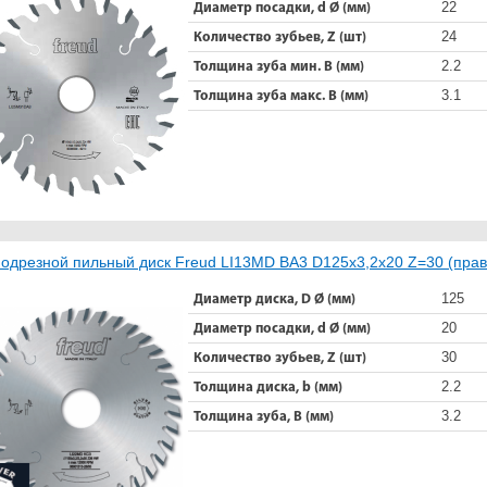
22
Диаметр посадки, d Ø (мм)
24
Количество зубьев, Z (шт)
2.2
Толщина зуба мин. B (мм)
3.1
Толщина зуба макс. B (мм)
одрезной пильный диск Freud LI13MD BA3 D125x3,2x20 Z=30 (прав.
125
Диаметр диска, D Ø (мм)
20
Диаметр посадки, d Ø (мм)
30
Количество зубьев, Z (шт)
2.2
Толщина диска, b (мм)
3.2
Толщина зуба, B (мм)