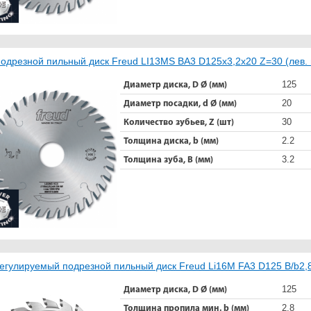
одрезной пильный диск Freud LI13MS BA3 D125x3,2x20 Z=30 (лев. в
125
Диаметр диска, D Ø (мм)
20
Диаметр посадки, d Ø (мм)
30
Количество зубьев, Z (шт)
2.2
Толщина диска, b (мм)
3.2
Толщина зуба, B (мм)
егулируемый подрезной пильный диск Freud Li16M FA3 D125 B/b2,
125
Диаметр диска, D Ø (мм)
2.8
Толщина пропила мин. b (мм)