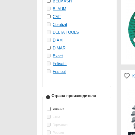
BELMASH
BLAUM
CMT
Ceratizit
DELTA TOOLS
DIAM
DIMAR
Exact
Felisatti
Festool
К
Страна производителя
Япония
США
Германия
Россия