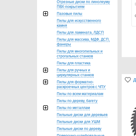
Отрезные диски по линолеуму
ПВХ-покрытиям
Пазовые пилы
Пилы для искусственного
камня
Пилы для ламината, ЛДСП
Пилы для массива, МДФ, ДСП,
фанеры
Пилы для многопильных и
строгальных станков
Пилы для пластика
Пилы для ручных и
циркулярных станков
Д
Пилы для форматно-
раскроечных центров с ЧПУ
Пилы по всем материалам
Пилы по дереву, багету
Пилы по металлам
Пильные диски для деревьев
Пильные диски для УШМ
Пильные диски по дереву
Поверочно-шлифовальные