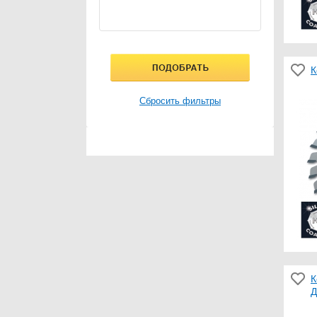
К
Сбросить фильтры
К