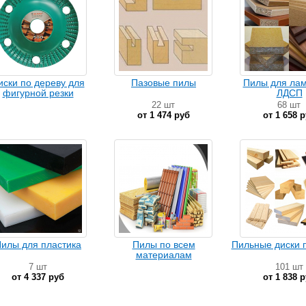
иски по дереву для
Пазовые пилы
Пилы для лам
фигурной резки
ЛДСП
22 шт
68 шт
от 1 474 руб
от 1 658 
илы для пластика
Пилы по всем
Пильные диски 
материалам
7 шт
101 шт
от 4 337 руб
от 1 838 