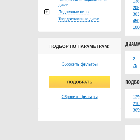
138
диски
205
Подрезные пилы
303
Твердосплавные диски
450
100
ДИАММ
ПОДБОР ПО ПАРАМЕТРАМ:
2
Сбросить фильтры
75
ПОДБОР
Сбросить фильтры
125
210
305