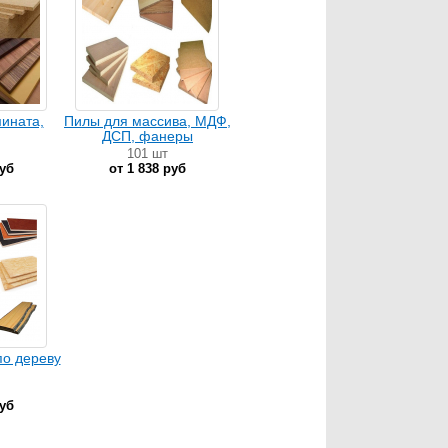
ината,
Пилы для массива, МДФ,
ДСП, фанеры
101 шт
руб
от 1 838 руб
по дереву
руб