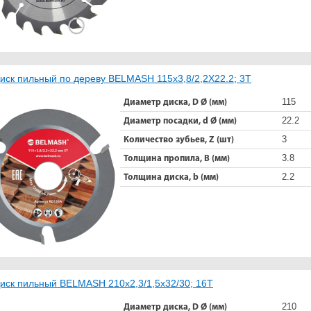
иск пильный по дереву BELMASH 115x3,8/2,2X22.2; 3T
115
Диаметр диска, D Ø (мм)
22.2
Диаметр посадки, d Ø (мм)
3
Количество зубьев, Z (шт)
3.8
Толщина пропила, B (мм)
2.2
Толщина диска, b (мм)
иск пильный BELMASH 210x2,3/1,5x32/30; 16T
210
Диаметр диска, D Ø (мм)