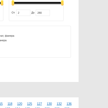
От
До
нат, фанера
анера
15
118
120
125
127
130
132
136