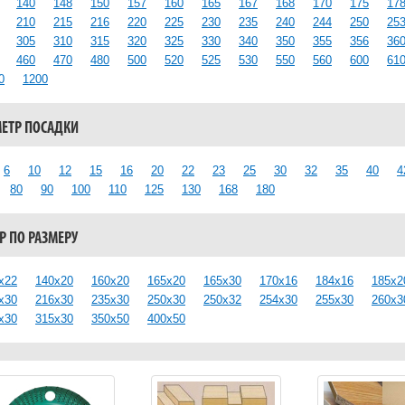
140
148
150
157
160
165
167
168
170
175
17
210
215
216
220
225
230
235
240
244
250
25
305
310
315
320
325
330
340
350
355
356
36
460
470
480
500
520
525
530
550
560
600
61
0
1200
ЕТР ПОСАДКИ
6
10
12
15
16
20
22
23
25
30
32
35
40
4
80
90
100
110
125
130
168
180
 ПО РАЗМЕРУ
x22
140x20
160x20
165x20
165x30
170x16
184x16
185x2
x30
216x30
235x30
250x30
250x32
254x30
255x30
260x3
x30
315x30
350x50
400x50