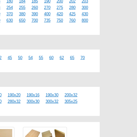
8
180
184
185
190
200
202
203
3
254
255
260
270
275
280
300
0
370
380
390
400
420
425
430
0
630
650
700
735
750
760
800
2
45
50
54
55
60
62
65
70
0
190x20
190x16
190x30
200x32
0
280x32
300x30
300x32
305x25