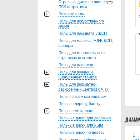
Отрезные диски по линолеуму
ПВХ-покрытиям
Пазовые пилы
Пилы для искусственного
камня
Пилы для ламината, ЛДСП
Пилы для массива, МДФ, ДСП,
фанеры
Пилы для многопильных и
строгальных станков
Пилы для пластика
Пилы для ручных и
циркулярных станков
Пилы для форматно-
раскроечных центров с ЧПУ
Пилы по всем материалам
Пилы по дереву, багету
Пилы по металлам
Пильные диски для деревьев
ДИАММ
Пильные диски для УШМ
Пильные диски по дереву
1
Поверочно-шлифовальные