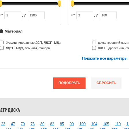
От
До
От
До
Материал
биламинированные ДСП, ЛДСП, МДФ
двухсторонний лами
ЛДСП, МДФ, ламинат, фанера
ЛДСП, древесина, ф
Показать все параметры
ПОДОБРАТЬ
СБРОСИТЬ
ЕТР ДИСКА
23
47
70
76
80
82
85
90
100
104
105
110
1