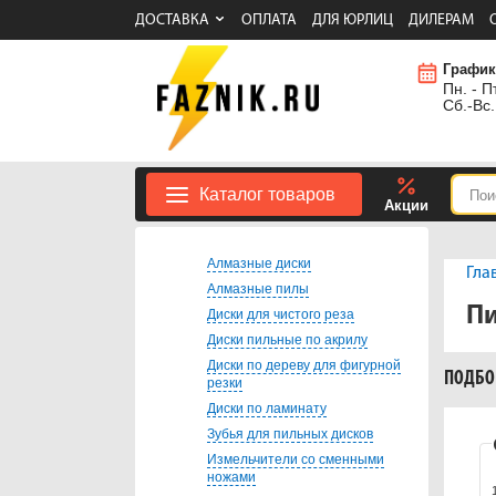
ДОСТАВКА
ОПЛАТА
ДЛЯ ЮРЛИЦ
ДИЛЕРАМ
График
Пн. - Пт
Сб.-Вс.
Каталог товаров
Акции
Алмазные диски
Гла
Алмазные пилы
П
Диски для чистого реза
Диски пильные по акрилу
Диски по дереву для фигурной
ПОДБО
резки
Диски по ламинату
Зубья для пильных дисков
Измельчители со сменными
ножами