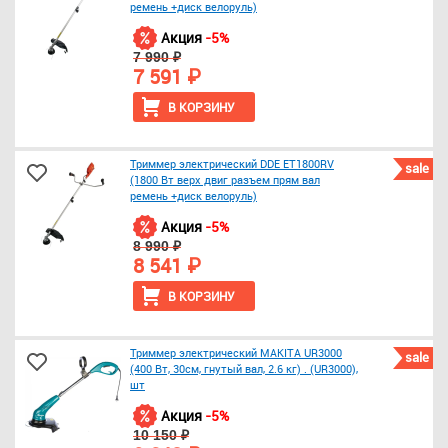
ремень +диск велоруль)
Акция
-5%
7 990 ₽
7 591 ₽
В КОРЗИНУ
Триммер электрический DDE ET1800RV
sale
(1800 Вт верх двиг разъем прям вал
ремень +диск велоруль)
Акция
-5%
8 990 ₽
8 541 ₽
В КОРЗИНУ
Триммер электрический MAKITA UR3000
sale
(400 Вт, 30см, гнутый вал, 2.6 кг) . (UR3000),
шт
Акция
-5%
10 150 ₽