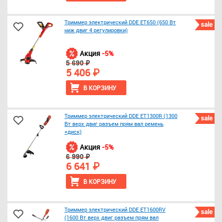
Триммер электрический DDE ET650 (650 Вт
sale
ниж двиг 4 регулировки)
Акция
-5%
5 690 ₽
5 406 ₽
В КОРЗИНУ
Триммер электрический DDE ET1300R (1300
sale
Вт верх двиг разъем прям вал ремень
+диск)
Акция
-5%
6 990 ₽
6 641 ₽
В КОРЗИНУ
Триммер электрический DDE ET1600RV
sale
(1600 Вт верх двиг разъем прям вал