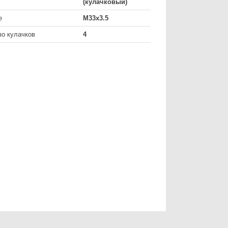
(кулачковый)
е
M33х3.5
во кулачков
4