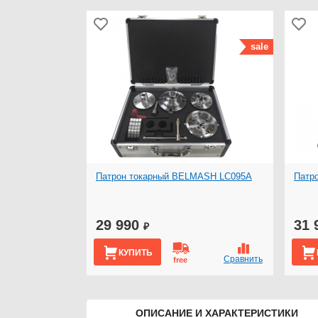
sale
Патрон токарный BELMASH LC095A
Патр
29 990
31 
₽
КУПИТЬ
Сравнить
free
ОПИСАНИЕ И ХАРАКТЕРИСТИКИ