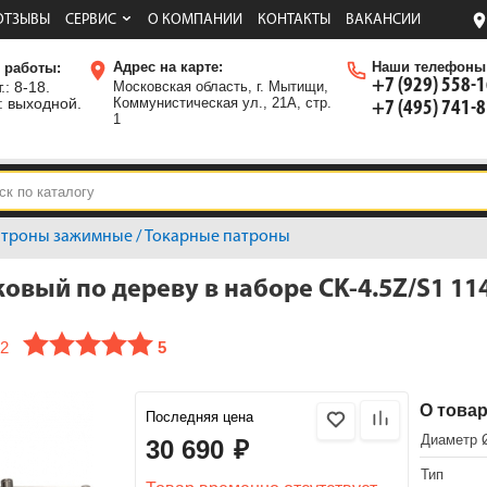
ОТЗЫВЫ
СЕРВИС
О КОМПАНИИ
КОНТАКТЫ
ВАКАНСИИ
Адрес на карте:
Наши телефоны
 работы:
+7 (929) 558-
.: 8-18.
Московская область, г. Мытищи,
: выходной.
Коммунистическая ул., 21А, стр.
+7 (495) 741-
1
атроны зажимные
/
Токарные патроны
овый по дереву в наборе CK-4.5Z/S1 11
82
5
О това
Последняя цена
Диаметр 
30 690
₽
Тип