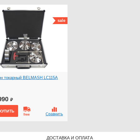
sale
он токарный BELMASH LC115A
990
₽
КУПИТЬ
Сравнить
free
ДОСТАВКА И ОПЛАТА