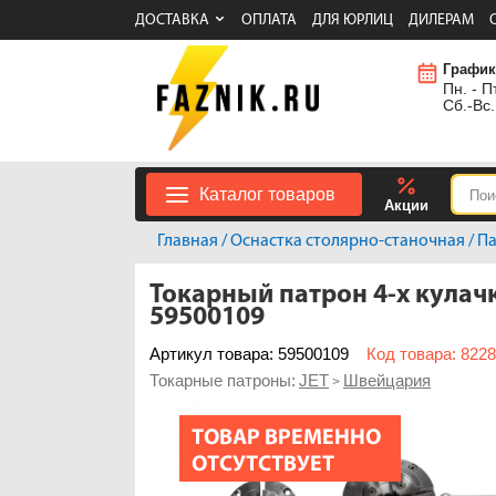
ДОСТАВКА
ОПЛАТА
ДЛЯ ЮРЛИЦ
ДИЛЕРАМ
График
Пн. - Пт
Сб.-Вс.
Каталог товаров
Акции
Главная
/
Оснастка столярно-станочная
/
П
Токарный патрон 4-х кулачк
59500109
Артикул товара: 59500109
Код товара: 822
Токарные патроны:
JET
Швейцария
>