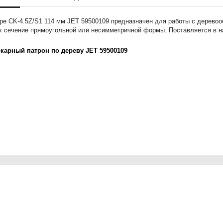
боре CK-4.5Z/S1 114 мм JET 59500109 предназначен для работы с дерев
х сечение прямоугольной или несимметричной формы. Поставляется в н
окарный патрон по дереву JET 59500109