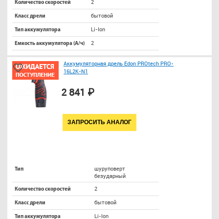
2
Количество скоростей
бытовой
Класс дрели
Li-Ion
Тип аккумулятора
2
Емкость аккумулятора (А/ч)
Аккумуляторная дрель Edon PROtech PRO-
16L2K-N1
2 841 ₽
ЗАПРОСИТЬ АНАЛОГ
шуруповерт
Тип
безударный
2
Количество скоростей
бытовой
Класс дрели
Li-Ion
Тип аккумулятора