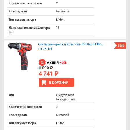
2
Количество скоростей
бытовой
Класс дрели
Li-Ion
Тип аккумулятора
16
Напряжение аккумулятора
(В)
Аккумуляторная дрель Edon PROtech PRO-
sale
12L2K-N1
Акция
-5%
4 990 ₽
4 741 ₽
В КОРЗИНУ
шуруповерт
Тип
безударный
2
Количество скоростей
бытовой
Класс дрели
Li-Ion
Тип аккумулятора