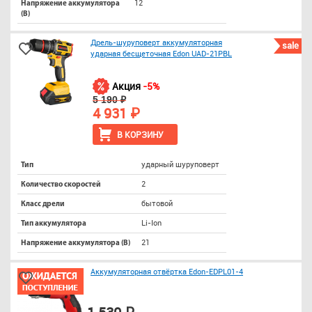
12
Напряжение аккумулятора
(В)
Дрель-шуруповерт аккумуляторная
sale
ударная бесщеточная Edon UAD-21PBL
Акция
-5%
5 190 ₽
4 931 ₽
В КОРЗИНУ
ударный шуруповерт
Тип
2
Количество скоростей
бытовой
Класс дрели
Li-Ion
Тип аккумулятора
21
Напряжение аккумулятора (В)
Аккумуляторная отвёртка Edon-EDPL01-4