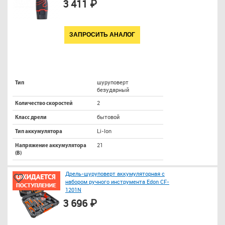
3 411 ₽
ЗАПРОСИТЬ АНАЛОГ
шуруповерт
Тип
безударный
2
Количество скоростей
бытовой
Класс дрели
Li-Ion
Тип аккумулятора
21
Напряжение аккумулятора
(В)
Дрель-шуруповерт аккумуляторная с
набором ручного инструмента Edon CF-
1201N
3 696 ₽