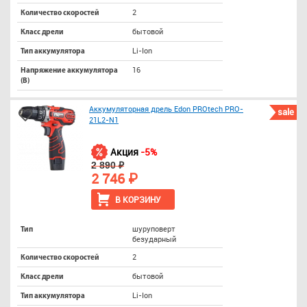
2
Количество скоростей
бытовой
Класс дрели
Li-Ion
Тип аккумулятора
16
Напряжение аккумулятора
(В)
Аккумуляторная дрель Edon PROtech PRO-
sale
21L2-N1
Акция
-5%
2 890 ₽
2 746 ₽
В КОРЗИНУ
шуруповерт
Тип
безударный
2
Количество скоростей
бытовой
Класс дрели
Li-Ion
Тип аккумулятора