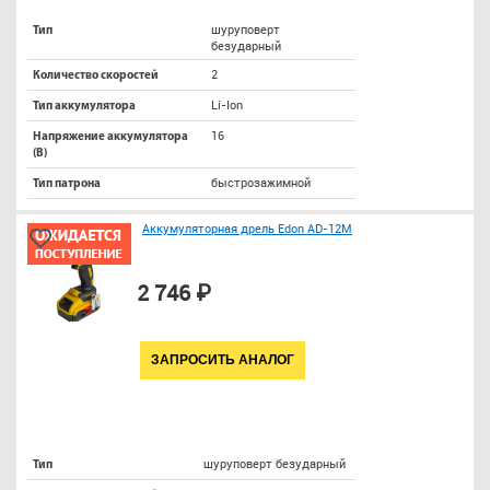
шуруповерт
Тип
безударный
2
Количество скоростей
Li-Ion
Тип аккумулятора
16
Напряжение аккумулятора
(В)
быстрозажимной
Тип патрона
Аккумуляторная дрель Edon AD-12M
2 746 ₽
ЗАПРОСИТЬ АНАЛОГ
шуруповерт безударный
Тип