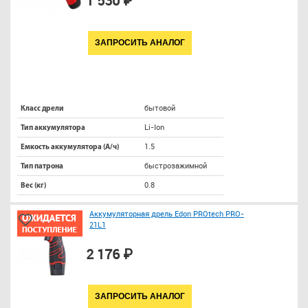
1 530 ₽
ЗАПРОСИТЬ АНАЛОГ
бытовой
Класс дрели
Li-Ion
Тип аккумулятора
1.5
Емкость аккумулятора (А/ч)
быстрозажимной
Тип патрона
0.8
Вес (кг)
Аккумуляторная дрель Edon PROtech PRO-
21L1
2 176 ₽
ЗАПРОСИТЬ АНАЛОГ