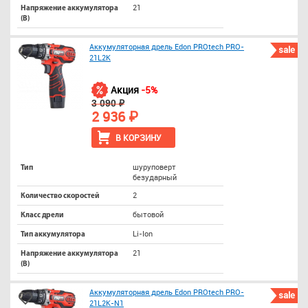
21
Напряжение аккумулятора
(В)
Аккумуляторная дрель Edon PROtech PRO-
sale
21L2K
Акция
-5%
3 090 ₽
2 936 ₽
В КОРЗИНУ
шуруповерт
Тип
безударный
2
Количество скоростей
бытовой
Класс дрели
Li-Ion
Тип аккумулятора
21
Напряжение аккумулятора
(В)
Аккумуляторная дрель Edon PROtech PRO-
sale
21L2K-N1