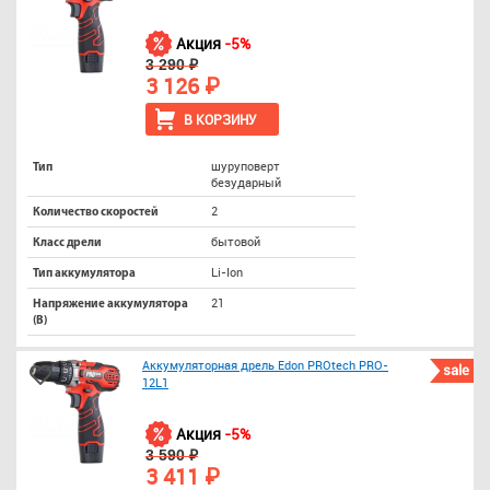
Акция
-5%
3 290 ₽
3 126 ₽
В КОРЗИНУ
шуруповерт
Тип
безударный
2
Количество скоростей
бытовой
Класс дрели
Li-Ion
Тип аккумулятора
21
Напряжение аккумулятора
(В)
Аккумуляторная дрель Edon PROtech PRO-
sale
12L1
Акция
-5%
3 590 ₽
3 411 ₽