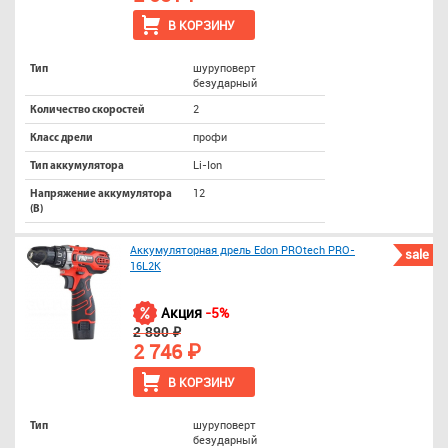
В КОРЗИНУ
шуруповерт
Тип
безударный
2
Количество скоростей
профи
Класс дрели
Li-Ion
Тип аккумулятора
12
Напряжение аккумулятора
(В)
Аккумуляторная дрель Edon PROtech PRO-
sale
16L2K
Акция
-5%
2 890 ₽
2 746 ₽
В КОРЗИНУ
шуруповерт
Тип
безударный