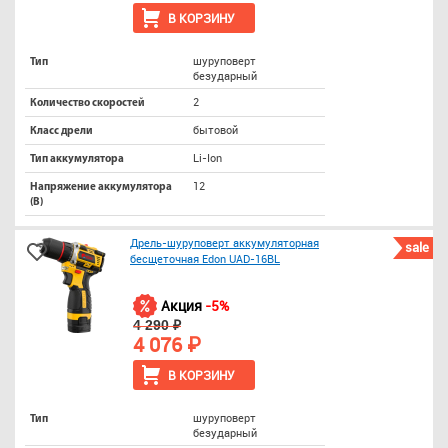
В КОРЗИНУ
шуруповерт
Тип
безударный
2
Количество скоростей
бытовой
Класс дрели
Li-Ion
Тип аккумулятора
12
Напряжение аккумулятора
(В)
Дрель-шуруповерт аккумуляторная
sale
бесщеточная Edon UAD-16BL
Акция
-5%
4 290 ₽
4 076 ₽
В КОРЗИНУ
шуруповерт
Тип
безударный