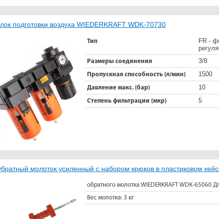
лок подготовки воздуха WIEDERKRAFT WDK-70730
FR - ф
Тип
регуля
3/8
Размеры соединения
1500
Пропускная способность (л/мин)
10
Давление макс. (бар)
5
Степень фильтрации (мкр)
братный молоток усиленный с набором крюков в пластиковом к
обратного молотка WIEDERKRAFT WDK-65060 Дл
Вес молотка: 3 кг