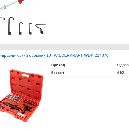
идравлический съемник 10т WIEDERKRAFT WDK-214870
гидрав
Привод
4.53
Вес (кг)