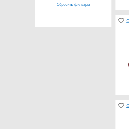
Сбросить фильтры
С
С