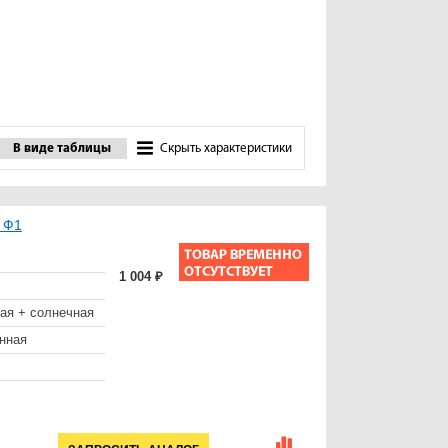
В виде таблицы
Скрыть характеристики
 Ф1
1 004 ₽
ая + солнечная
нная