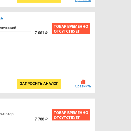
14
лический
7 661 ₽
ЗАПРОСИТЬ АНАЛОГ
Сравнить
брикатор
7 788 ₽