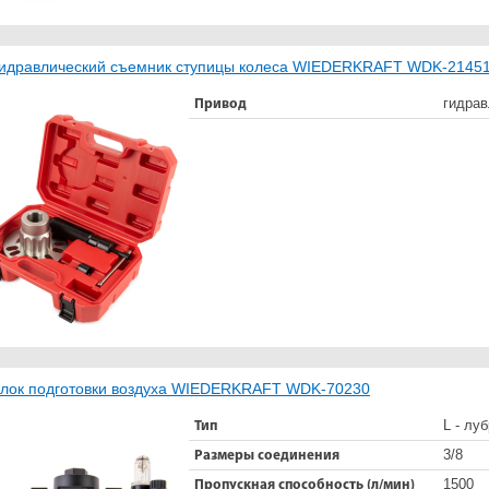
идравлический съемник ступицы колеса WIEDERKRAFT WDK-2145
гидрав
Привод
лок подготовки воздуха WIEDERKRAFT WDK-70230
L - лу
Тип
3/8
Размеры соединения
1500
Пропускная способность (л/мин)