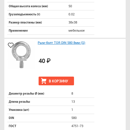
50
Общая высота колеса (мм)
0.02
Грузоподъемность (т)
38х38
Размер пластины (мм)
мебельное
Применение
Рым-болт TOR DIN 580 8мм (Q)
40 ₽
В КОРЗИНУ
8
Диаметр резьбы Ø (мм)
13
Длина резьбы
1
Упаковка (шт)
580
DIN
4751-73
ГОСТ