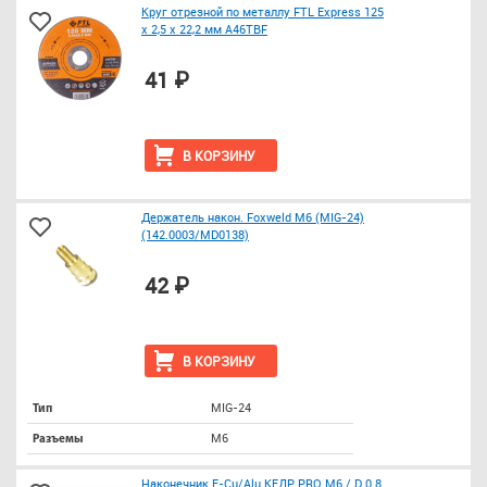
Круг отрезной по металлу FTL Express 125
х 2,5 х 22,2 мм A46TBF
41 ₽
В КОРЗИНУ
Держатель након. Foxweld М6 (MIG-24)
(142.0003/МD0138)
42 ₽
В КОРЗИНУ
MIG-24
Тип
M6
Разъемы
Наконечник E-Cu/Alu КЕДР PRO М6 / D 0.8