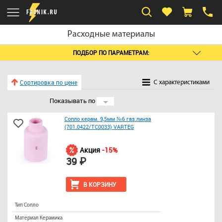
Расходные материалы
ПОДБОР ПО ПАРАМЕТРАМ:
Сортировка по цене
C характеристиками
Показывать по
24
Сопло керам. 9,5мм №6 газ.линза
(701.0422/TC0033) VARTEG
Акция
-15%
39 ₽
В КОРЗИНУ
Тип Сопло
Материал Керамика