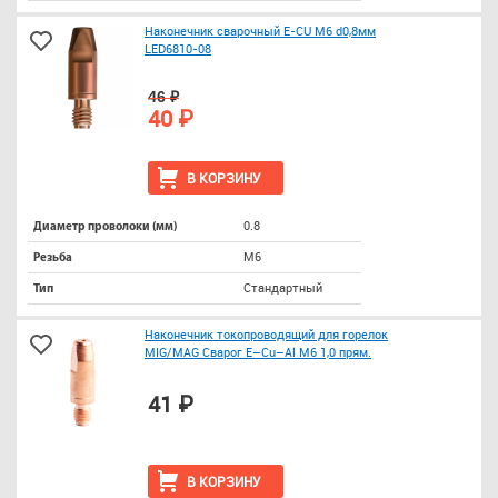
Наконечник сварочный E-CU М6 d0,8мм
LED6810-08
46 ₽
40 ₽
В КОРЗИНУ
0.8
Диаметр проволоки (мм)
М6
Резьба
Стандартный
Тип
Наконечник токопроводящий для горелок
MIG/MAG Сварог E–Cu–Al М6 1,0 прям.
41 ₽
В КОРЗИНУ