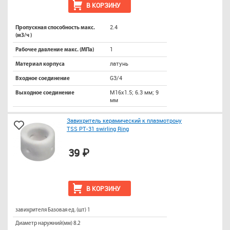
В КОРЗИНУ
2.4
Пропускная способность макс.
(м3/ч )
1
Рабочее давление макс. (МПа)
латунь
Материал корпуса
G3/4
Входное соединение
М16х1.5; 6.3 мм; 9
Выходное соединение
мм
Завихритель керамический к плазмотрону
TSS PT-31 swirling Ring
39 ₽
В КОРЗИНУ
завихрителя Базовая ед. (шт) 1
Диаметр наружний(мм) 8.2