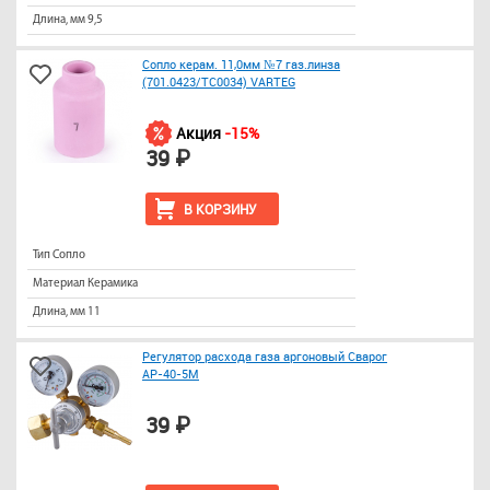
Длина, мм 9,5
Сопло керам. 11,0мм №7 газ.линза
(701.0423/ТС0034) VARTEG
Акция
-15%
39 ₽
В КОРЗИНУ
Тип Сопло
Материал Керамика
Длина, мм 11
Регулятор расхода газа аргоновый Сварог
АР-40-5М
39 ₽