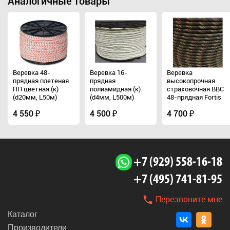
Аналогичные товары
Веревка 48-
Веревка 16-
Веревка
прядная плетеная
прядная
высокопрочная
ПП цветная (к)
полиамидная (к)
страховочная ВВС
(d20мм, L50м)
(d4мм, L500м)
48-прядная Fortis
Static (м) (d10мм,
4 550 ₽
4 500 ₽
L50м)
4 700 ₽
+7 (929) 558-16-18
+7 (495) 741-81-95
Перезвоните мне
Каталог
Производители