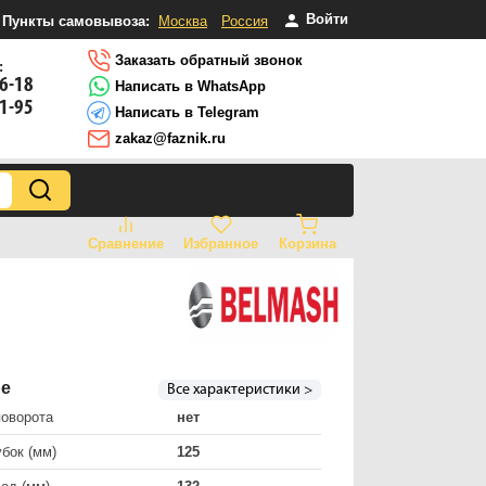
Войти
Пункты самовывоза:
Москва
Россия
Заказать обратный звонок
:
16-18
Написать в WhatsApp
81-95
Написать в Telegram
zakaz@faznik.ru
Сравнение
Избранное
Корзина
ре
Все характеристики >
поворота
нет
бок (мм)
125