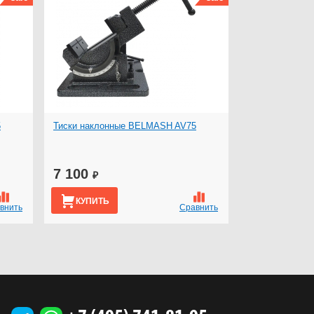
5
Тиски наклонные BELMASH AV75
7 100
₽
КУПИТЬ
внить
Сравнить