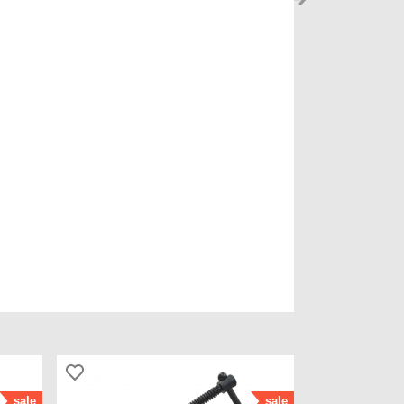
sale
sale