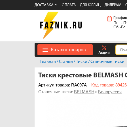
ДОСТАВКА
ОПЛАТА
ДЛЯ ЮРЛИЦ
ДИЛЕРАМ
График
Пн. - Пт
Сб.-Вс.
Каталог товаров
Акции
Главная
/
Станки
/
Тиски
/
Станочные тиски
Тиски крестовые BELMASH 
Артикул товара: RA097A
Код товара: 89426
Станочные тиски:
BELMASH
Белоруссия
>