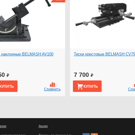
и наклонные BELMASH AV100
Тиски крестовые BELMASH CV7
50
7 700
₽
₽
КУПИТЬ
КУПИТЬ
Сравнить
Сра
ании
Акции