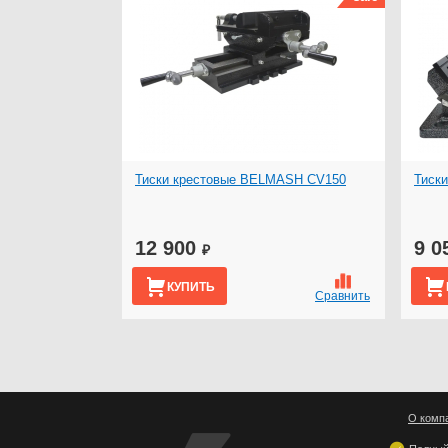
Тиски крестовые BELMASH CV150
Тиск
12 900
9 0
₽
КУПИТЬ
Сравнить
О комп