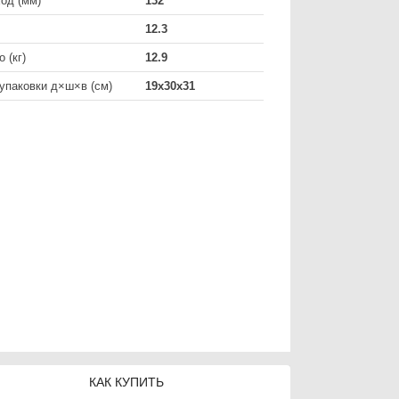
од (мм)
132
12.3
 (кг)
12.9
упаковки д×ш×в (см)
19х30х31
КАК КУПИТЬ