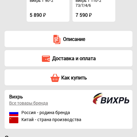
110-2
Вихрь Т 90-2
Вихрь Т 110-2
Вихрь Т 
73/7/4/6
5 890 ₽
7 590 ₽
5 890 
Описание
Доставка и оплата
Как купить
Вихрь
Все товары бренда
Россия - родина бренда
Китай - страна производства