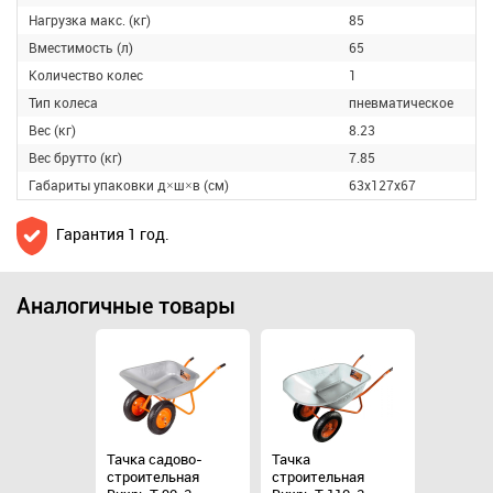
Нагрузка макс. (кг)
85
Вместимость (л)
65
Количество колес
1
Тип колеса
пневматическое
Вес (кг)
8.23
Вес брутто (кг)
7.85
Габариты упаковки д×ш×в (см)
63х127х67
Гарантия 1 год.
Аналогичные товары
Тачка садово-
Тачка
Тачка с
льная
строительная
строительная
строите