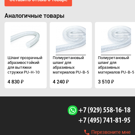
Аналогичные товары
Шланг прозрачный
Полиуретановый
Полиуретановый
абразивостойкий
шланг для
шланг для
для вытяжки
абразивных
абразивных
стружки PU-H-10
материалов PU-B-5
материалов PU-B-5
(d35мм, h1.0мм,
(d51мм, h0.5мм,
(d35мм, h0.5мм,
L10м)
4 830 ₽
L10м)
4 240 ₽
L10м)
3 510 ₽
+7 (929) 558-16-18
+7 (495) 741-81-95
Перезвоните мне