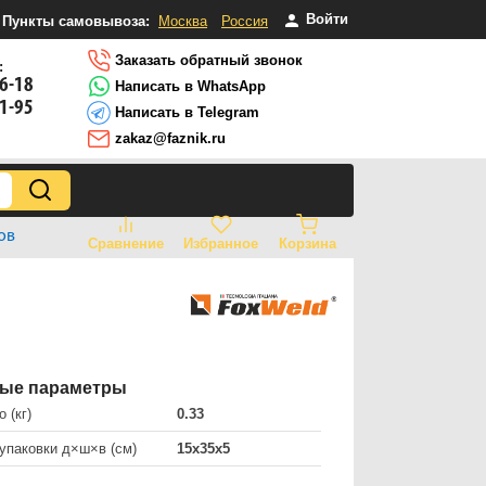
Войти
Пункты самовывоза:
Москва
Россия
Заказать обратный звонок
:
16-18
Написать в WhatsApp
81-95
Написать в Telegram
zakaz@faznik.ru
ов
Сравнение
Избранное
Корзина
ые параметры
 (кг)
0.33
упаковки д×ш×в (см)
15х35х5