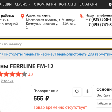
ОТЗЫВЫ
СЕРВИС
О КОМПАНИИ
КОНТАКТЫ
ВАКАНСИИ
Адрес на карте:
Наши телефоны
 работы:
+7 (929) 558-
.: 8-18.
Московская область, г. Мытищи,
: выходной.
Коммунистическая ул., 21А, стр.
+7 (495) 741-
1
т
/
Пистолеты пневматические
/
Пневмопистолеты для герметик
ены FERRLINE FM-12
4.3
Италия
>
Основн
Последняя цена
Вес брутто
555
₽
Габариты 
Товар временно отсутствует