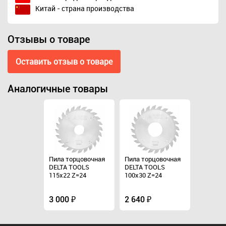
Китай - страна производства
Отзывы о товаре
Оставить отзыв о товаре
Аналогичные товары
рцовочная
Пила торцовочная
Пила торцовочная
Пила то
OOLS
DELTA TOOLS
DELTA TOOLS
DELTA T
Z=24
115x22 Z=24
100x30 Z=24
115x22 
3 000 ₽
2 640 ₽
3 000 