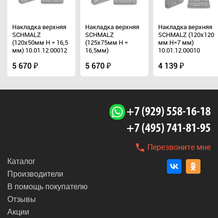
Накладка верхняя
Накладка верхняя
Накладка верхняя
SCHMALZ
SCHMALZ
SCHMALZ (120x120
(120x50мм H = 16,5
(125x75мм H =
мм H=7 мм)
мм) 10.01.12.00012
16,5мм)
10.01.12.00010
для вакуумной
10.01.12.00011 для
подушки
5 670 ₽
вакуумной
5 670 ₽
4 139 ₽
подушки
+7 (929) 558-16-18
+7 (495) 741-81-95
Перезвоните мне
Каталог
Производители
В помощь покупателю
Отзывы
Акции