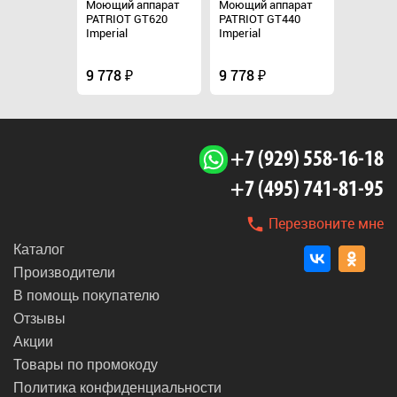
аппарат
Моющий аппарат
Моющий аппарат
Моющий
 GT440
PATRIOT GT620
PATRIOT GT440
PATRIOT
Imperial
Imperial
Imperial
9 778 ₽
9 778 ₽
9 778 
+7 (929) 558-16-18
+7 (495) 741-81-95
Перезвоните мне
Каталог
Производители
В помощь покупателю
Отзывы
Акции
Товары по промокоду
Политика конфиденциальности