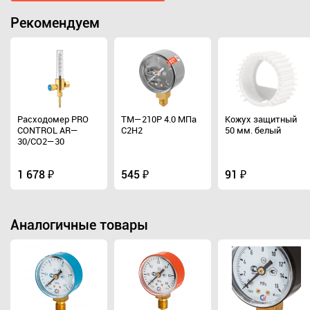
Рекомендуем
Расходомер PRO
ТМ—210Р 4.0 МПа
Кожух защитный
CONTROL AR—
С2Н2
50 мм. белый
30/CO2—30
1 678 ₽
545 ₽
91 ₽
Аналогичные товары