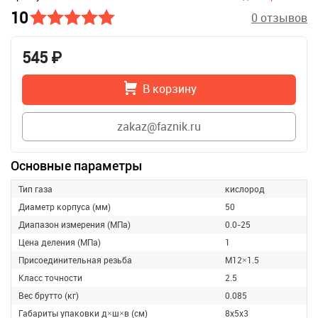
10
0 отзывов
545 ₽
В корзину
zakaz@faznik.ru
Основные параметры
Тип газа
кислород
Диаметр корпуса (мм)
50
Диапазон измерения (МПа)
0.0-25
Цена деления (МПа)
1
Присоединительная резьба
М12×1.5
Класс точности
2.5
Вес брутто (кг)
0.085
Габариты упаковки д×ш×в (см)
8х5х3