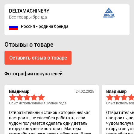
DELTAMACHINERY
Все товары бренда
Россия - родина бренда
Отзывы о товаре
Оставить отзыв о товаре
Фотографии покупателей
Владимир
Владимир
24.02.2025
Опыт использования: Менее года
Опыт использов
Отвратительный станок который нельзя
Отвратительн
настроить, не способен работать, если
настроить, не
чудом получается сделать одну деталь
чудом получа
вторую он уже не повторит. Мастера
вторую он уже
настройки за него даже не берутся. Даже
настройки за 