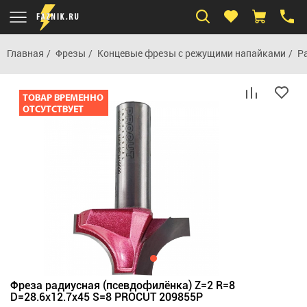
Главная
Фрезы
Концевые фрезы с режущими напайками
Р
Фреза радиусная (псевдофилёнка) Z=2 R=8
D=28.6x12.7x45 S=8 PROCUT 209855P