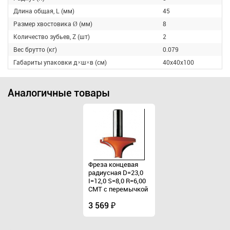
Длина общая, L (мм)
45
Размер хвостовика Ø (мм)
8
Количество зубьев, Z (шт)
2
Вес брутто (кг)
0.079
Габариты упаковки д×ш×в (см)
40х40х100
Аналогичные товары
Фреза концевая
Фреза концевая
радиусная D=23,0
радиусная D=23,0
I=12,0 S=8,0 R=6,00
I=12,0 S=8,0 R=6,00
CMT с перемычкой
CMT с перемычкой
3 569 ₽
3 569 ₽