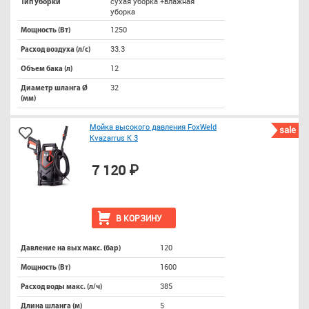
сухая уборка +влажная
Тип уборки
уборка
1250
Мощность (Вт)
33.3
Расход воздуха (л/с)
12
Объем бака (л)
32
Диаметр шланга Ø
(мм)
Мойка высокого давления FoxWeld
sale
Kvazarrus K 3
7 120 ₽
В КОРЗИНУ
120
Давление на вых макс. (бар)
1600
Мощность (Вт)
385
Расход воды макс. (л/ч)
5
Длина шланга (м)