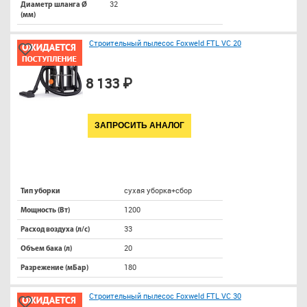
32
Диаметр шланга Ø
(мм)
Строительный пылесос Foxweld FTL VC 20
8 133 ₽
ЗАПРОСИТЬ АНАЛОГ
сухая уборка+сбор
Тип уборки
1200
Мощность (Вт)
33
Расход воздуха (л/с)
20
Объем бака (л)
180
Разрежение (мБар)
Строительный пылесос Foxweld FTL VC 30