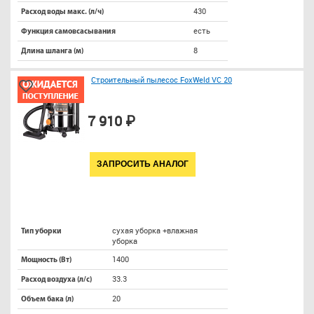
430
Расход воды макс. (л/ч)
есть
Функция самовсасывания
8
Длина шланга (м)
Строительный пылесос FoxWeld VC 20
7 910 ₽
ЗАПРОСИТЬ АНАЛОГ
сухая уборка +влажная
Тип уборки
уборка
1400
Мощность (Вт)
33.3
Расход воздуха (л/с)
20
Объем бака (л)