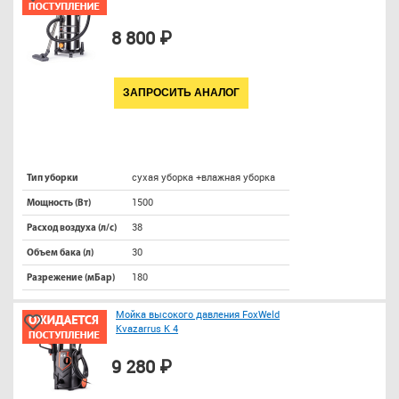
8 800 ₽
ЗАПРОСИТЬ АНАЛОГ
сухая уборка +влажная уборка
Тип уборки
1500
Мощность (Вт)
38
Расход воздуха (л/с)
30
Объем бака (л)
180
Разрежение (мБар)
Мойка высокого давления FoxWeld
Kvazarrus K 4
9 280 ₽