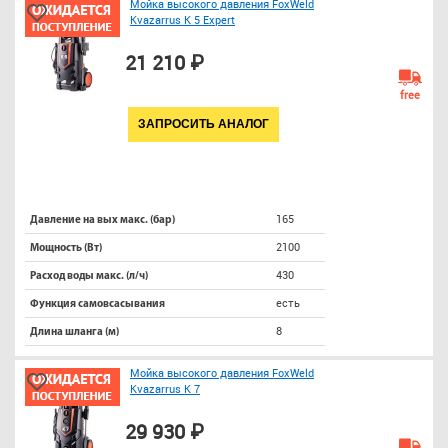
Мойка высокого давления FoxWeld
Kvazarrus K 5 Expert
21 210 ₽
free
ЗАПРОСИТЬ АНАЛОГ
165
Давление на вых макс. (бар)
2100
Мощность (Вт)
430
Расход воды макс. (л/ч)
есть
Функция самовсасывания
8
Длина шланга (м)
Мойка высокого давления FoxWeld
Kvazarrus K 7
29 930 ₽