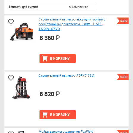
в комплекте
Ёмкость для химии
Строительный пылесос аккумуляторный с
sale
бесщёточным двигателем FOXWELD VCB
15/20V-X EVO
8 360 ₽
В КОРЗИНУ
Строительный пылесос АЭРУС 35 Л
sale
8 820 ₽
В КОРЗИНУ
Мойка высокого давления FoxWeld
sale