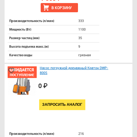
В КОРЗИНУ
333
Производительность (л/мин)
1100
Мощность (Вт)
35
Размер частиц (мм)
9
Высота подъема макс.(м)
грязная
Качество воды
Насос погружной дренажный Кратон DWP-
800S
0 ₽
ЗАПРОСИТЬ АНАЛОГ
216
Производительность (л/мин)