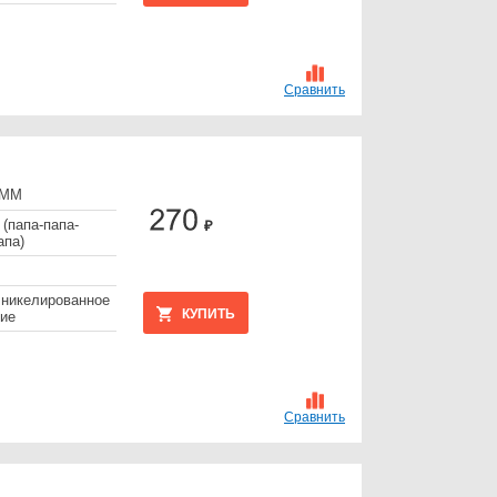
Сравнить
МММ
 (папа-папа-
₽
апа)
 никелированное
КУПИТЬ
ие
Сравнить