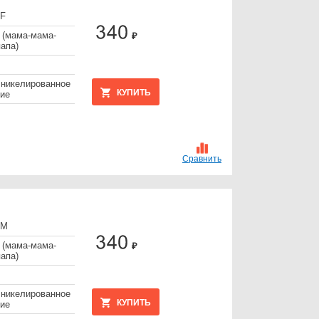
FF
 (мама-мама-
₽
апа)
 никелированное
КУПИТЬ
ие
Сравнить
FМ
 (мама-мама-
₽
апа)
 никелированное
КУПИТЬ
ие