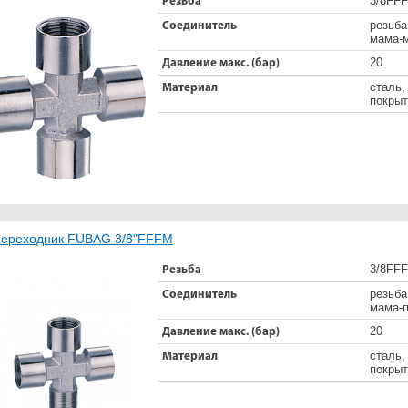
3/8FF
Резьба
резьба
Соединитель
мама-
20
Давление макс. (бар)
сталь,
Материал
покрыт
ереходник FUBAG 3/8"FFFM
3/8FF
Резьба
резьба
Соединитель
мама-п
20
Давление макс. (бар)
сталь,
Материал
покрыт