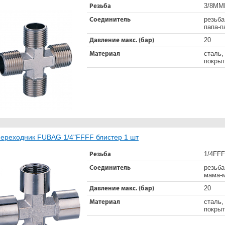
3/8М
Резьба
резьба
Соединитель
папа-п
20
Давление макс. (бар)
сталь,
Материал
покрыт
ереходник FUBAG 1/4"FFFF блистер 1 шт
1/4FF
Резьба
резьба
Соединитель
мама-
20
Давление макс. (бар)
сталь,
Материал
покрыт