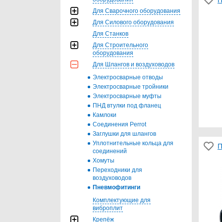
Для Сварочного оборудования
Для Силового оборудования
Для Станков
Для Строительного
оборудования
Для Шлангов и воздуховодов
Электросварные отводы
Электросварные тройники
Электросварные муфты
ПНД втулки под фланец
Камлоки
Соединения Perrot
Заглушки для шлангов
Уплотнительные кольца для
П
соединений
Хомуты
Переходники для
воздуховодов
Пневмофитинги
Комплектующие для
виброплит
Крепёж