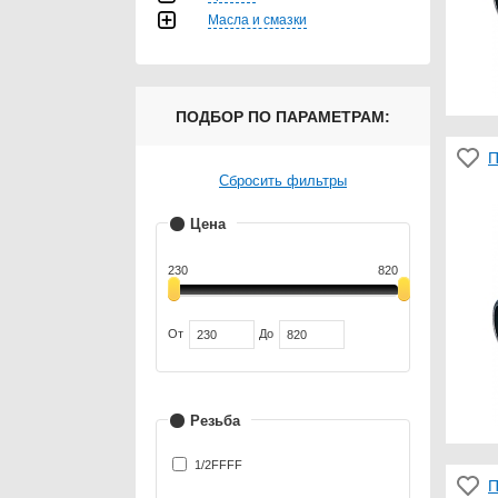
Масла и смазки
ПОДБОР ПО ПАРАМЕТРАМ:
П
Сбросить фильтры
Цена
230
820
От
До
Резьба
1/2FFFF
П