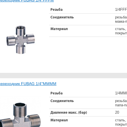
1/4FF
Резьба
резьба
Соединитель
мама-п
сталь,
Материал
покрыт
ереходник FUBAG 1/4"MMMM
1/4М
Резьба
резьба
Соединитель
папа-п
20
Давление макс. (бар)
сталь,
Материал
покрыт