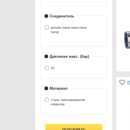
Соединитель
резьба (папа-папа-папа-
папа)
Давление макс. (бар)
20
П
Материал
сталь, никелированное
покрытие