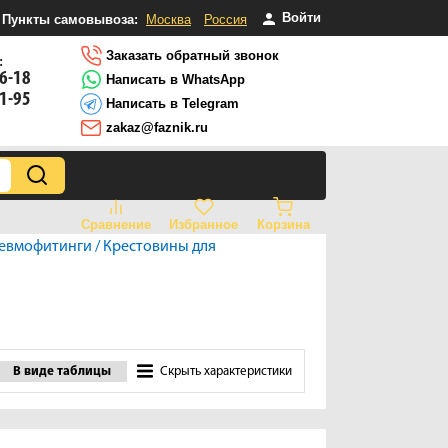
Войти
Пункты самовывоза:
Москва
Россия
Заказать обратный звонок
:
16-18
Написать в WhatsApp
81-95
Написать в Telegram
zakaz@faznik.ru
Сравнение
Избранное
Корзина
евмофитинги
/
Крестовины для
В виде таблицы
Скрыть характеристики