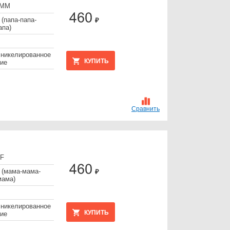
МММ
 (папа-папа-
₽
апа)
 никелированное
КУПИТЬ
ие
Сравнить
FF
 (мама-мама-
₽
мама)
 никелированное
КУПИТЬ
ие