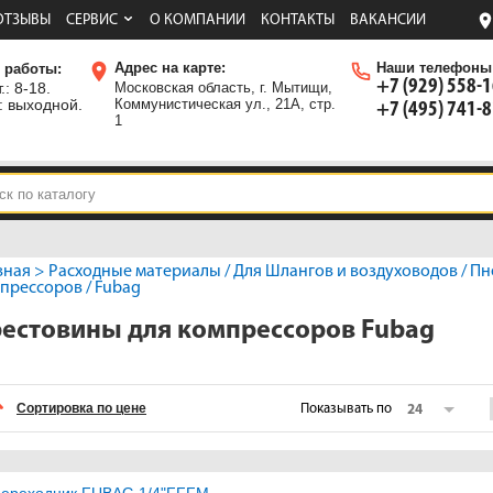
ОТЗЫВЫ
СЕРВИС
О КОМПАНИИ
КОНТАКТЫ
ВАКАНСИИ
Адрес на карте:
Наши телефоны
 работы:
+7 (929) 558-
.: 8-18.
Московская область, г. Мытищи,
: выходной.
Коммунистическая ул., 21А, стр.
+7 (495) 741-
1
вная
>
Расходные материалы
/
Для Шлангов и воздуховодов
/
Пн
прессоров
/ Fubag
естовины для компрессоров Fubag
Сортировка по цене
Показывать по
24
ереходник FUBAG 1/4"FFFM