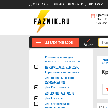
ДОСТАВКА
ОПЛАТА
ДЛЯ ЮРЛИЦ
ДИЛЕРАМ
График
Пн. - Пт
Сб.-Вс.
Каталог товаров
Акции
Комплектующие для
Гла
пылесосов строительных
ком
Веревки, канаты, шнуры
Кр
Горловины заправочные
Для гидравлического
оборудования
Для Инструмента
Для моторных лодок
Для Насосов
Для Очистительного
оборудования
П