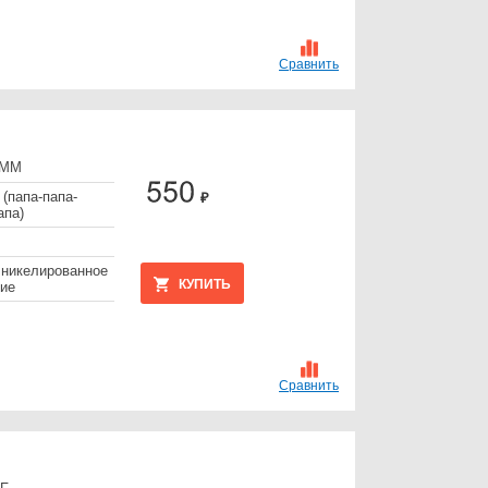
Сравнить
МММ
 (папа-папа-
₽
апа)
 никелированное
КУПИТЬ
ие
Сравнить