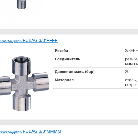
ереходник FUBAG 3/8"FFFF
3/8FF
Резьба
резьба
Соединитель
мама-
20
Давление макс. (бар)
сталь,
Материал
покрыт
ереходник FUBAG 3/8"MMMM