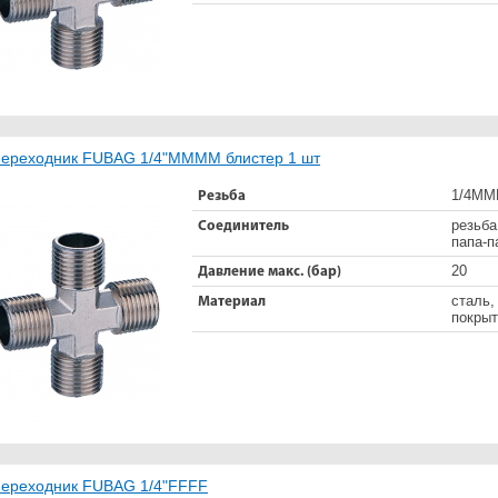
ереходник FUBAG 1/4"MMMM блистер 1 шт
1/4М
Резьба
резьба
Соединитель
папа-п
20
Давление макс. (бар)
сталь,
Материал
покрыт
ереходник FUBAG 1/4"FFFF