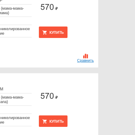
FF
 (мама-мама-
₽
мама)
 никелированное
КУПИТЬ
ие
Сравнить
FМ
 (мама-мама-
₽
апа)
 никелированное
КУПИТЬ
ие