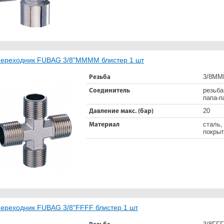
ереходник FUBAG 3/8"MMMM блистер 1 шт
3/8М
Резьба
резьба
Соединитель
папа-п
20
Давление макс. (бар)
сталь,
Материал
покрыт
ереходник FUBAG 3/8"FFFF блистер 1 шт