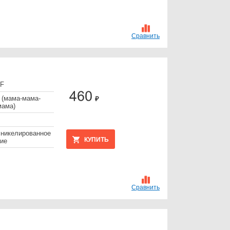
Сравнить
FF
 (мама-мама-
₽
мама)
 никелированное
КУПИТЬ
ие
Сравнить