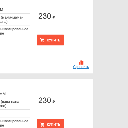
FМ
 (мама-мама-
₽
апа)
 никелированное
ие
КУПИТЬ
Сравнить
МММ
 (папа-папа-
₽
апа)
 никелированное
КУПИТЬ
ие