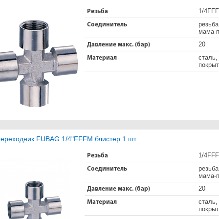
1/4FF
Резьба
резьба
Соединитель
мама-п
20
Давление макс. (бар)
сталь,
Материал
покрыт
ереходник FUBAG 1/4"FFFM блистер 1 шт
1/4FF
Резьба
резьба
Соединитель
мама-п
20
Давление макс. (бар)
сталь,
Материал
покрыт