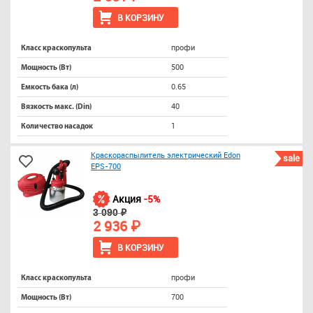
В КОРЗИНУ
профи
Класс краскопульта
500
Мощность (Вт)
0.65
Емкость бака (л)
40
Вязкость макс. (Din)
1
Количество насадок
Краскораспылитель электрический Edon
sale
EPS-700
Акция
-5%
3 090 ₽
2 936 ₽
В КОРЗИНУ
профи
Класс краскопульта
700
Мощность (Вт)