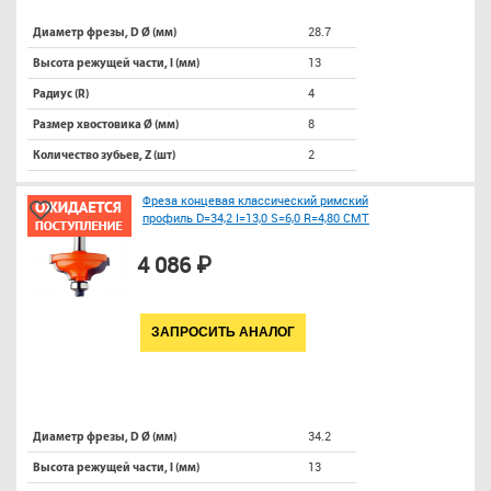
28.7
Диаметр фрезы, D Ø (мм)
13
Высота режущей части, l (мм)
4
Радиус (R)
8
Размер хвостовика Ø (мм)
2
Количество зубьев, Z (шт)
Фреза концевая классический римский
профиль D=34,2 I=13,0 S=6,0 R=4,80 CMT
4 086 ₽
ЗАПРОСИТЬ АНАЛОГ
34.2
Диаметр фрезы, D Ø (мм)
13
Высота режущей части, l (мм)