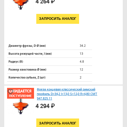
4 264 ₽
ЗАПРОСИТЬ АНАЛОГ
34.2
Диаметр фрезы, D Ø (мм)
13
Высота режущей части, l (мм)
4.8
Радиус (R)
12
Размер хвостовика Ø (мм)
2
Количество зубьев, Z (шт)
Фреза концевая классический римский
профиль D=34,2 I=13,0 S=12,0 R=4,80 CMT
947.825.11
4 294 ₽
ЗАПРОСИТЬ АНАЛОГ