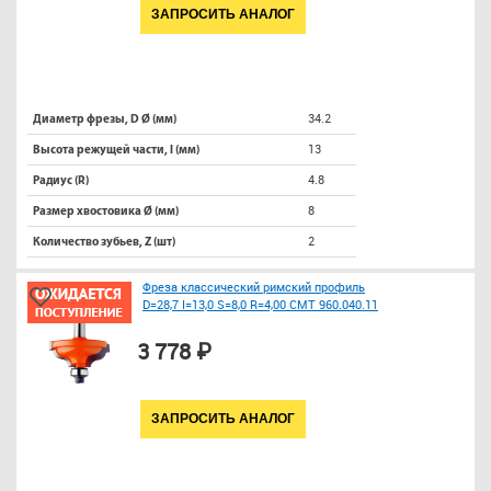
ЗАПРОСИТЬ АНАЛОГ
34.2
Диаметр фрезы, D Ø (мм)
13
Высота режущей части, l (мм)
4.8
Радиус (R)
8
Размер хвостовика Ø (мм)
2
Количество зубьев, Z (шт)
Фреза классический римский профиль
D=28,7 I=13,0 S=8,0 R=4,00 CMT 960.040.11
3 778 ₽
ЗАПРОСИТЬ АНАЛОГ