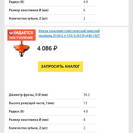
4.8
Радиус (R)
6
Размер хвостовика Ø (мм)
2
Количество зубьев, Z (шт)
Фреза концевая классический римский
профиль D=34,2 I=13,0 S=8,0 R=4,80 CMT
4 086 ₽
ЗАПРОСИТЬ АНАЛОГ
34.2
Диаметр фрезы, D Ø (мм)
13
Высота режущей части, l (мм)
4.8
Радиус (R)
8
Размер хвостовика Ø (мм)
2
Количество зубьев, Z (шт)