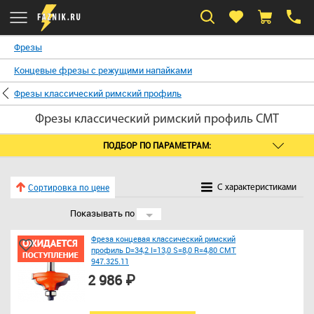
Фрезы
Концевые фрезы с режущими напайками
Фрезы классический римский профиль
Фрезы классический римский профиль CMT
ПОДБОР ПО ПАРАМЕТРАМ:
Сортировка по цене
C характеристиками
Показывать по
24
Фреза концевая классический римский
профиль D=34,2 I=13,0 S=8,0 R=4,80 CMT
947.325.11
2 986 ₽