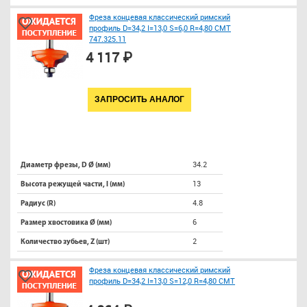
Фреза концевая классический римский
профиль D=34,2 I=13,0 S=6,0 R=4,80 CMT
747.325.11
4 117 ₽
ЗАПРОСИТЬ АНАЛОГ
34.2
Диаметр фрезы, D Ø (мм)
13
Высота режущей части, l (мм)
4.8
Радиус (R)
6
Размер хвостовика Ø (мм)
2
Количество зубьев, Z (шт)
Фреза концевая классический римский
профиль D=34,2 I=13,0 S=12,0 R=4,80 CMT