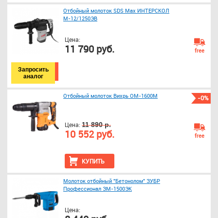
Отбойный молоток SDS Max ИНТЕРСКОЛ
М-12/1250ЭВ
Цена:
11 790 руб.
free
Запросить
аналог
Отбойный молоток Вихрь ОМ-1600М
-0%
Цена:
11 890 р.
10 552 руб.
free
КУПИТЬ
Молоток отбойный "Бетонолом" ЗУБР
Профессионал ЗМ-1500ЭК
Цена: