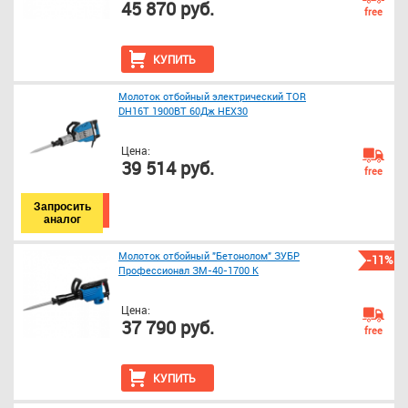
45 870 руб.
free
КУПИТЬ
Молоток отбойный электрический ТОR
DH16T 1900ВТ 60Дж HEX30
Цена:
39 514 руб.
free
Запросить
аналог
Молоток отбойный "Бетонолом" ЗУБР
-11%
Профессионал ЗМ-40-1700 К
Цена:
37 790 руб.
free
КУПИТЬ